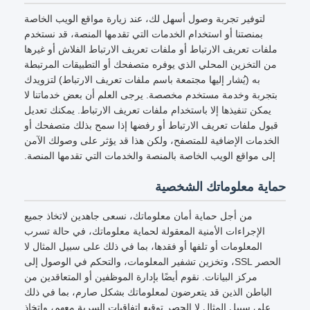
لتوفير تجربة وصول أسهل لك، عند زيارة مواقع الويب الخاصة
بمنصتنا أو استخدام الخدمات التي تقدمها المنصة، قد نستخدم
ملفات تعريف الارتباط أو ملفات تعريف الارتباط الفلاش أو غيرها
من التخزين المحلي الذي يوفره متصفحك أو التطبيقات المرتبطة
به (يُشار إليها مجتمعة باسم ملفات تعريف الارتباط) لتزويدك
بتجربة وخدمة مستخدم مخصصة. يرجى العلم أن بعض خدماتنا لا
يمكن تنفيذها إلا باستخدام ملفات تعريف الارتباط. يمكنك تعديل
قبول ملفات تعريف الارتباط أو رفضها إذا سمح بذلك متصفحك أو
الخدمات الإضافية للمتصفح، ولكن هذا قد يؤثر على وصولك الآمن
إلى مواقع الويب الخاصة بالمنصة والخدمات التي تقدمها المنصة.
حماية معلوماتك الشخصية
من أجل حماية أمان معلوماتك، نسعى جاهدين لاتخاذ جميع
الإجراءات الأمنية المعقولة لحماية معلوماتك، في حالة تسرب
المعلومات أو تلفها أو فقدها، بما في ذلك على سبيل المثال لا
الحصر SSL، وتخزين تشفير المعلومات، والتحكم في الوصول إلى
مركز البيانات. نقوم أيضًا بإدارة الموظفين أو المتعاقدين من
الباطن الذين قد يتعرضون لمعلوماتك بشكل صارم، بما في ذلك
على سبيل المثال لا الحصر توقيع اتفاقيات السرية معهم، واتخاذ