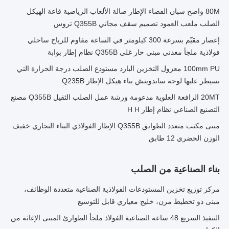
80M واضح سبان الفضاء الإطار صالة الألعاب الرياضية قاعة الهيكل
الصلب ملعب العمود تصميم سقف مجاني Q355B تروس
إعصار مقيّم بسرعة 300 كيلومتر في الساعة مقاوم للرياح ساحلي
فولاذية ملجأ معدني مبنى حار غلي Q355B نظام إطار بوابة
100mm PU معزول التخزين البارد مستودع الصلب درجة الحرارة التي
تسيطر عليها لوحة ساندويتش بناء هيكل الإطار Q235B
20MT الرافعة العلوية مدعومة ورشة عمل الصلب الثقيل Q355B مصنع
التصنيع الصناعي نظام إطار H H
مبنى مكتب متعدد الطوابق Q355B الإطار الفولاذي البناء التجاري خفيف
الوزن الحضري 12 طابق
بناء الصناعية من الصلب
مركز توزيع تخزين المستودعات الفولاذية الصناعية متعددة الوظائف،
مبنى ذو تخطيط مرن، خليج معياري قابل للتوسيع
التنفيذ السريع 48 ساعة الصناعية الفولاذ ملجأ الطوارئ المبنى الإغاثة من