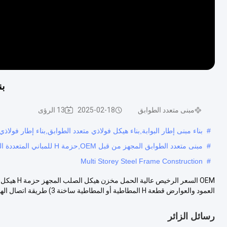
بن
مبنى متعدد الطوابق
2025-02-18
13 الرؤى
#
بناء مبنى إطار البوابة,بناء هيكل فولاذي متعدد الطوابق,بناء إطار فولاذ
#
مبنى متعدد الطوابق المجهز من قبل OEM,حزمة H للمباني المتعددة الطوابق,بناء مستودع للهياكل الصلبة المجهزة مسبقاً
Multi Storey Steel Frame Construction
#
العمود والعوارض قطعة H المطاطية أو المطاطية ساخنة 3) طريقة اتصال الهيك...
رسائل الزائر