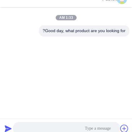
1:33 AM
اتصال سريع
Good day, what product are you looking for?
العنوان
رقم 15 شارع تشانغجيانغ، بينغدو، تشينغداو، شاندونغ
الهاتف
86-156-5310-0953
البريد الإلكتروني
davidkxd@chinasteelstructure.cn
سياسة الخصوصية
|
خريطة الموقع
| الصين جودة جيدة بناء الهياكل
الفولاذية المورد. حقوق الطبع والنشر © 2025 Qingdao KXD Steel
Structure Co., Ltd جميع الحقوق محفوظة