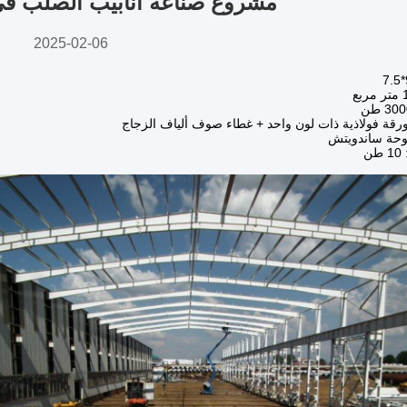
مشروع صناعة أنابيب الصلب في
2025-02-06
رقة فولاذية ذات لون واحد + غطاء صوف ألياف الزجاج
لوحة ساندويتش
ن