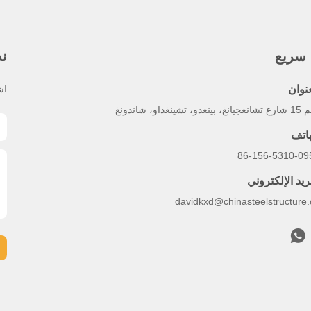
 سريع
نش
عنوان
اش
بينغدو، تشينغداو، شاندونغ
هاتف
86-156-5310-09
ريد الإلكتروني
davidkxd@chinasteelstructure.