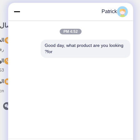
Patrick
وصلة سريعة
اتصال
4:52 PM
المنزل
ال
Good day, what product are you looking 
رقم 15 شارع تشانغجيانغ، 
المنتجات
for?
ال
حولنا
53
أخبار
الب
القضايا
cn
اتصل بنا