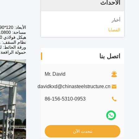
الأحداث
أخبار
الأبعاد: 120*90*7.5
القضايا
مساحة: 10800 متر مربع
هيكل فولاذي 3000 طن
نظام السقف: و
ورقة الحائط: 
حمولة الرافعة: 10 ط
اتصل بنا
Mr. David
davidkxd@chinasteelstructure.cn
86-156-5310-0953
نتحدث الآن