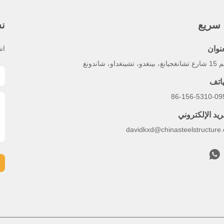
 سريع
نش
عنوان
اش
بينغدو، تشينغداو، شاندونغ
هاتف
86-156-5310-09
ريد الإلكتروني
davidkxd@chinasteelstructure.