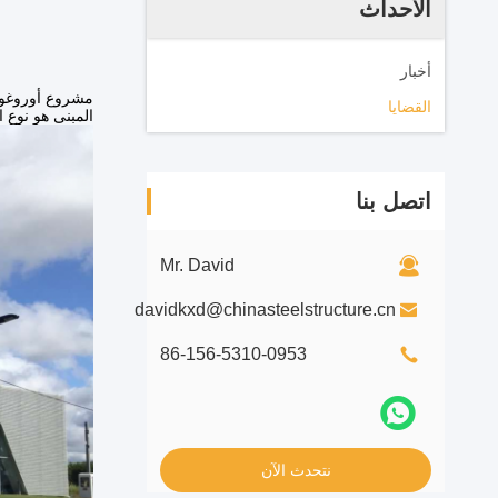
الأحداث
أخبار
القضايا
المبنى هو نوع ا
اتصل بنا
Mr. David
davidkxd@chinasteelstructure.cn
86-156-5310-0953
نتحدث الآن