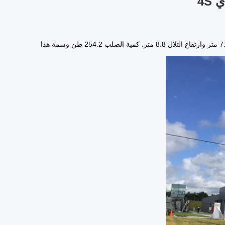
4S
مشروع أوروغواي يصل مساحته إلى 4587 متر مربع مع امتداد 50.42 متر، وارتفاع الشعب 7.65 متر وارتفاع التلال 8.8 متر. كمية الصلب 254.2 طن وسمة هذا