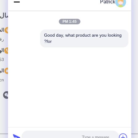
Patrick
وصلة سريعة
اتصال
1:45 PM
المنزل
ال
Good day, what product are you looking 
رقم 15 شارع تشانغجيانغ، 
المنتجات
for?
ال
حولنا
53
أخبار
الب
القضايا
cn
اتصل بنا