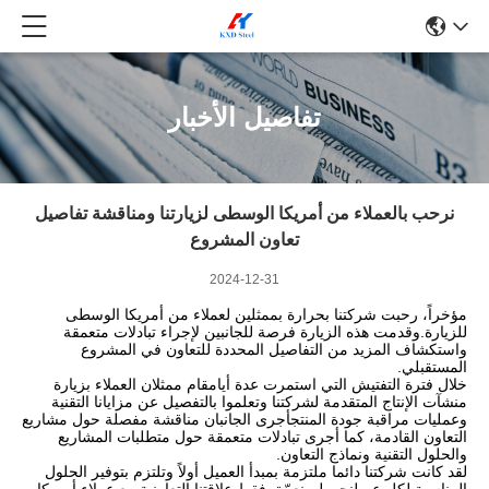
تفاصيل الأخبار
نرحب بالعملاء من أمريكا الوسطى لزيارتنا ومناقشة تفاصيل
تعاون المشروع
2024-12-31
مؤخراً، رحبت شركتنا بحرارة بممثلين لعملاء من أمريكا الوسطى
للزيارة.وقدمت هذه الزيارة فرصة للجانبين لإجراء تبادلات متعمقة
واستكشاف المزيد من التفاصيل المحددة للتعاون في المشروع
المستقبلي.
خلال فترة التفتيش التي استمرت عدة أيامقام ممثلان العملاء بزيارة
منشآت الإنتاج المتقدمة لشركتنا وتعلموا بالتفصيل عن مزايانا التقنية
وعمليات مراقبة جودة المنتجأجرى الجانبان مناقشة مفصلة حول مشاريع
التعاون القادمة، كما أجرى تبادلات متعمقة حول متطلبات المشاريع
والحلول التقنية ونماذج التعاون.
لقد كانت شركتنا دائما ملتزمة بمبدأ العميل أولاً وتلتزم بتوفير الحلول