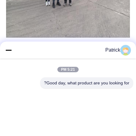
Patrick
5:21 PM
اتصال سريع
Good day, what product are you looking for?
العنوان
رقم 15 شارع تشانغجيانغ، بينغدو، تشينغداو، شاندونغ
الهاتف
86-156-5310-0953
البريد الإلكتروني