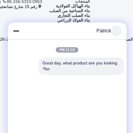
المنتجات
n
86-156-5310-0953
بناء الهياكل الفولاذية
رقم 15 شارع تشانغجيانغ، بينغدو، تشينغداو، شاندونغ
بناء الصناعية من الصلب
بناء الصلب التجاري
بناء الفولاذ الزراعي
مستودع الهيكل الصلبي
ورشة عمل الهياكل الفولاذية
Patrick
بناء الفولاذ المعدل مسبقاً
الصين جودة جيدة بناء الهياكل الفولاذية المورد. حقوق الطبع والنشر © 2025-2026 Qingdao KXD Steel Structure Co., Ltd جميع الحقوق محفوظة
11:18 PM
Good day, what product are you looking 
for?