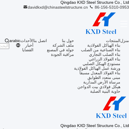
Qingdao KXD Steel Structure Co., Ltd
davidkxd@chinasteelstructure.cn
86-156-5310-0953
منزل
المنتجات
حول بنا
اتصل بنا
الأحداث
arabic
بناء الهياكل الفولاذية
ملف الشركة
أخبار
بناء الصناعية من الصلب
جولة في المصنع
القضايا
بناء الصلب التجاري
مراقبة الجودة
بناء الفولاذ الزراعي
مستودع الهيكل الصلبي
ورشة عمل الهياكل الفولاذية
بناء الفولاذ المعدل مسبقاً
مبنى متعدد الطوابق
مرساة الأرض المدارية
هيكل فولاذي بيت الدواجن
حاوية البنية الصلبة
Qingdao KXD Steel Structure Co., Ltd