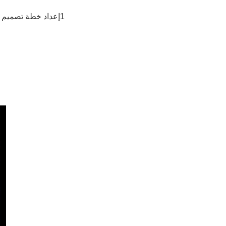
1إعداد خطة تصميم مناسبة ورسومات الموافقة التفصيلية لبناء الهيكل الفولاذي وفقًا لمنطقة تخطيط الأرض وأغراض البناء بواسطة تكلا ، PKPM ، 3D3S.