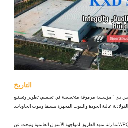
التاريخ
يه إكس دي " مؤسسة مرموقة متخصصة في تصميم، تطوير وتصنيع
الفولاذية عالية الجودة والبيوت المجهزة مسبقا وبيوت الحاويات.
في عملية التطور ، حصلت شركتنا على شهادة CE (شهادة EN1090) ، و ISO 9001 ، و ISO140001 ، و ISO45001 Certificate و WPQR.ما زلنا نمهد الطريق لمواجهة الأسواق العالمية ونبحث عن