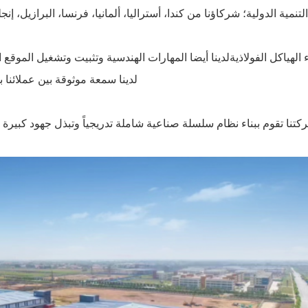
مية الدولية؛ شركاؤنا من كندا، أستراليا، ألمانيا، فرنسا، البرازيل، إنجلترا، أمريكا، إث
هياكل الفولاذيةلدينا أيضا المهارات الهندسية وتثبيت وتشغيل الموقع 
لدينا سمعة موثوقة بين عملائنا 
شركتنا تقوم ببناء نظام سلسلة صناعية شاملة تدريجياً وتبذل جهود كبيرة ل