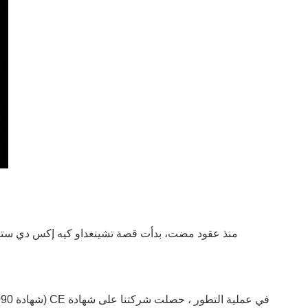
منذ عقود مضت، بدأت قصة تشينغداو كيه إكس دي ستيل