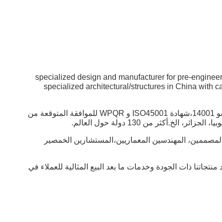
مصنعة للمباني الصلبة، specialized design and manufacturer for pre-engineered/fabricated steel buildings and
specialized architectural/structures in China with c
في محاولة لتقديم عملائنا مع منتجات وخدمات لا تشوبها شائبة، وقد حصلت شركتنا على شهادة CE (شهادة EN1090) ، إسو 9001، إسو 14001،شهادة ISO45001 و WPQR للموافقة المتوقعة من
.أكثر من 130 دولة حول العالم.
ح شركة بناء الصلب هو فريق التصميم والهندسة الصلبة. في كيه إكس دي، ستشهد أكثر من 50 عضو من المصممين، المهندسين المعماريين،المستشارين الخمصير
 منتجاتنا ذات الجودة وخدمات ما بعد البيع المثالية للعملاء في