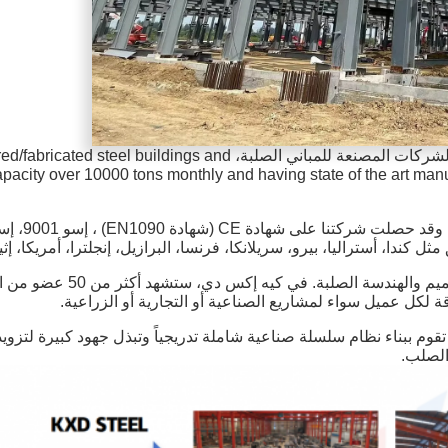
تشينغداو KXD Steel Structure Co.، Ltd، هي واحدة من أكبر الشركات ال
apacity over 10000 tons monthly and having state of the art manuf
تراليا، بيرو، سريلانكا، فرنسا، البرازيل، إنجلترا، أمريكا، إثيوبيا، الجزائر، الخ
ما يعلق أهمية كبيرة على نجا
لكل عميل سواء لمشاريع الصناعية أو التجارية أو الزراعية.
ا تقوم ببناء نظام سلسلة صناعية شاملة تدريجياً وتبذل جهود كبيرة لتزويد
الصلب.