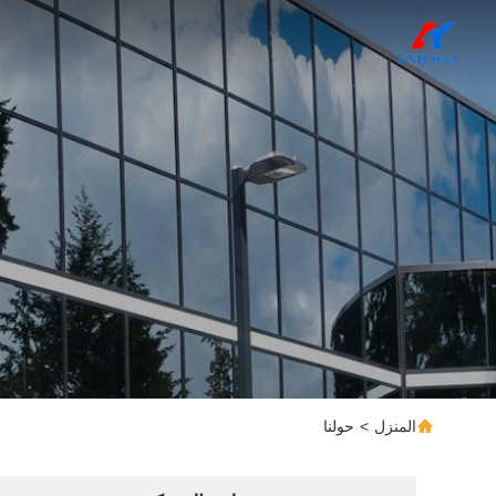
المنزل
>
حولنا