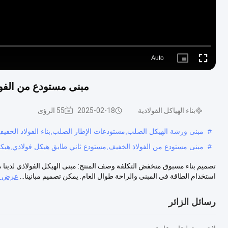
Auto
Picture-
Fullscreen
in-
Picture
مبنى مستودع من الفولا
بناء الهياكل الفولاذية
2025-02-18
55 الرؤى
#
مبنى ورشة الهيكل الصلب,مستودعات الإطار الصلب,بناء الفولاذ الخفي
#
مبنى مستودع من الفولاذ الخفيف,مستودع ثاني طابق هيكل فولاذي,هيك
تصميم بناء مسبوق منخفض التكلفة وصف المنتج: مبنى الهيكل الفولاذي لدينا 
استخدام الطاقة في المبنى والراحة طوال العام. يمكن تصميم مبانينا...
عرض ال
رسائل الزائر