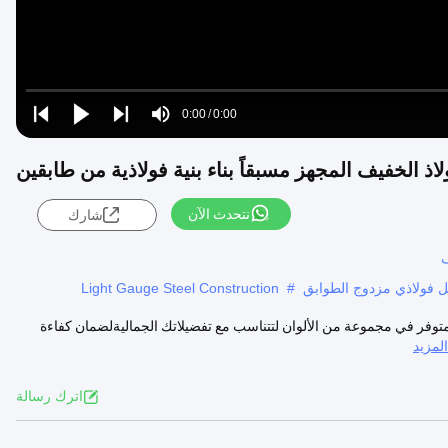
Loaded
:
0%
0:00
/
0:00
Play
Play
Play
Mute
Current
Duration
next
next
ذ الخفيف المجهز مسبقاً بناء بنية فولاذية من طابقين
Time
نتحدث الآن
شارك
ف
ل فولاذي مزدوج الطوابق
#
Light Gauge Steel Construction
متوفر في مجموعة من الألوان لتتناسب مع تفضيلاتك الجماليةلضمان كفاءة
مزيد
اترك رسالة