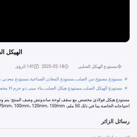
الهيكل الصلب
مستودع الهيكل الصلبي
2025-02-18
141 الرؤى
#
مستودع مصنوع من الصلب,مستودع المعادن الصناعية,مستودع معدني 
#
مستودع الهيكل الصلب,مستودع هيكل الصلب,بناء مبنى ذو حزم H مخصص
مستودع هيكل فولاذي مخصص مع سقف لوحة ساندوتش وصف المنتج: يتم وضع
احتياجاته الخاصة.بما في ذلك 50 ملم، 75mm، 100mm، 120mm، 150mm، و 200mm. وه...
رسائل الزائر