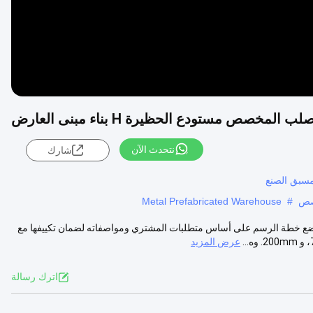
 المخصص مستودع الحظيرة H بناء مبنى العارض
نتحدث الآن
شارك
مسبق الصنع
Metal Prefabricated Warehouse
#
 خطة الرسم على أساس متطلبات المشتري ومواصفاته لضمان تكييفها مع
عرض المزيد
اترك رسالة