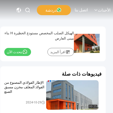
اتصل بنا
دردشة
الأحداث
الهيكل الصلب المخصص مستودع الحظيرة H بناء
مبنى العارض
اقرأ المزيد
نتحدث الآن
فيديوهات ذات صلة
الإطار الفولاذي المصنوع من
الفولاذ المغلف مخزن مسبق
الصنع
مستودع الهيكل الصلبي
2024-10-29
00:25