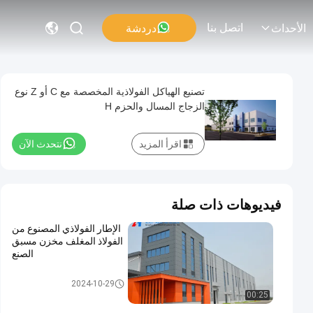
اتصل بنا
دردشة
الأحداث
تصنيع الهياكل الفولاذية المخصصة مع C أو Z نوع
الزجاج المسال والحزم H
اقرأ المزيد
نتحدث الآن
فيديوهات ذات صلة
الإطار الفولاذي المصنوع من
الفولاذ المغلف مخزن مسبق
الصنع
مستودع الهيكل الصلبي
2024-10-29
00:25