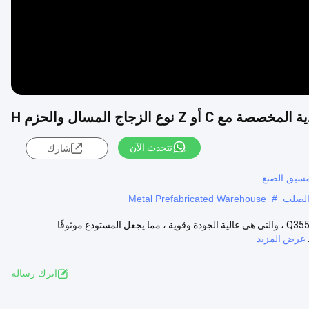
أو Z نوع الزجاج المسال والحزم H
نتحدث الآن
شارك
مسبق الصنع
 الصلب
#
Metal Prefabricated Warehouse
وصف المنتج: المواد الخام من الصلب المستخدمة لهذا المنتج هي Q235B و Q355B ، والتي هي عالية الجودة وقوية ، مما يجعل المستودع موثوقًا
عرض المزيد
اترك رسالة