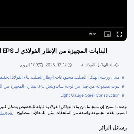
Auto
Picture-
Fullscreen
in-
Picture
البنايات المجهزة من الإطار الفولاذي لـ EPS الصوف الزجاجي الصوف الصخري لوحة ساندوتش PU
بناء الهياكل الفولاذية
2025-02-18
109 الرؤى
#
مبنى ورشة الهيكل الصلب,مستودعات الإطار الصلب,بناء الفولاذ الخفي
#
بيوت مصنوعة من قبل من لوحة ساندويتش PU,المنازل المجهزة من الصوف الزجاجي EPS,منازل مصنوعة من الصوف الصخري
Light Gauge Steel Construction
#
وصف المنتج: إن منتجاتنا من بناء الهياكل الفولاذية قابلة للتخصيص بشكل كبي
السبب نقدم مجموعة واسعة من الملحقات مثل اللمعان، المصابيح ...
عرض ال
رسائل الزائر