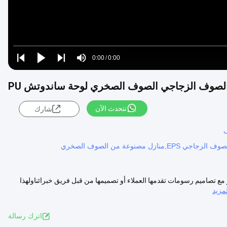
Loaded
:
0%
0:00
/
0:00
Play
Play
Play
Mute
Current
Duration
next
next
Time
نتحدث الآن
شارك
ف
ر مع تصاميم رسومات تقدمها العملاء أو تصميمها من قبل فريق خبرائناولهذا
مزيد
اترك رسالة