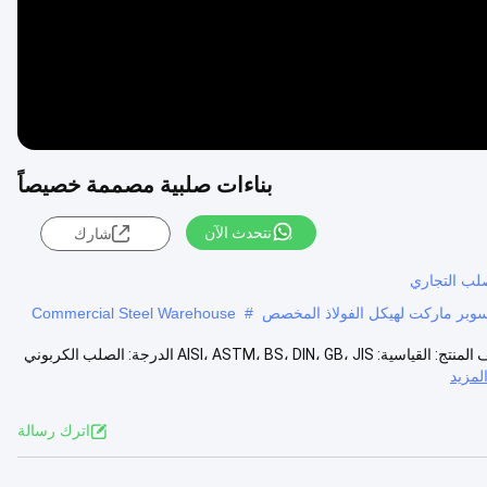
بناءات صلبية مصممة خصيصاً
نتحدث الآن
شارك
صلب التجاري
,سوبر ماركت لهيكل الفولاذ المخصص
#
Commercial Steel Warehouse
بناء هيكل فولاذي لمحلات السوبر ماركت مصممة لتلبية متطلبات العملاء وصف المنتج: القياسية: AISI، ASTM، BS، DIN، GB، JIS الدرجة: الصلب الكربوني
مزيد
اترك رسالة