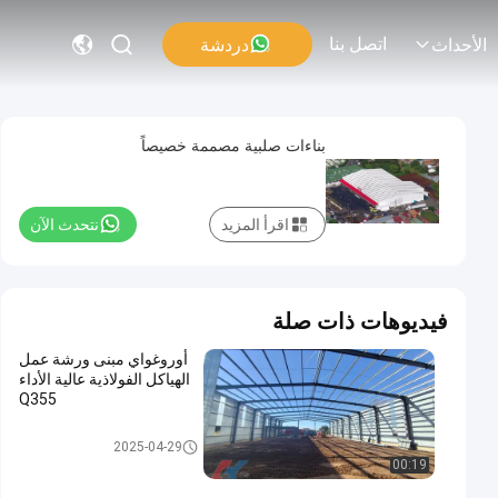
اتصل بنا
دردشة
الأحداث
بناءات صلبية مصممة خصيصاً
اقرأ المزيد
نتحدث الآن
فيديوهات ذات صلة
أوروغواي مبنى ورشة عمل
الهياكل الفولاذية عالية الأداء
Q355
ورشة عمل الهياكل الفولاذية
2025-04-29
00:19