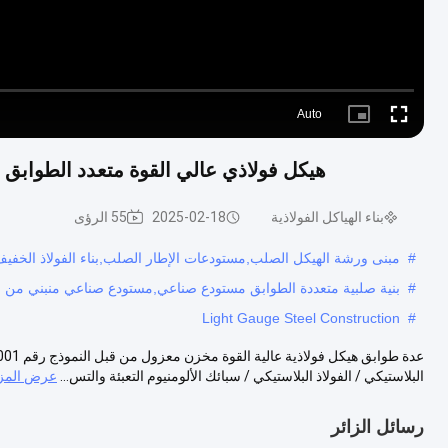
Auto
Picture-
Fullscreen
in-
Picture
هيكل فولاذي عالي القوة متعدد الطوابق
بناء الهياكل الفولاذية
2025-02-18
55 الرؤى
#
مبنى ورشة الهيكل الصلب,مستودعات الإطار الصلب,بناء الفولاذ الخفي
#
بنية صلبية متعددة الطوابق مستودع صناعي,مستودع صناعي منبني من عدة
Light Gauge Steel Construction
#
البلاستيكي / الفولاذ البلاستيكي / سبائك الألومنيوم التعبئة والتس...
عرض المزي
رسائل الزائر