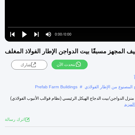
Loaded
:
0%
0:00
/
0:00
Play
Play
Play
Mute
Current
Duration
next
next
يف المجهز مسبقًا بيت الدواجن الإطار الفولاذ المغلف
Time
نتحدث الآن
شارك
 المصنوع من الإطار الفولاذي
#
Prefab Farm Buildings
نزل الدواجن/بيت الدجاج الهيكل الرئيسي (نظام قوالب الأنبوب الفولاذي)
لمزيد
اترك رسالة