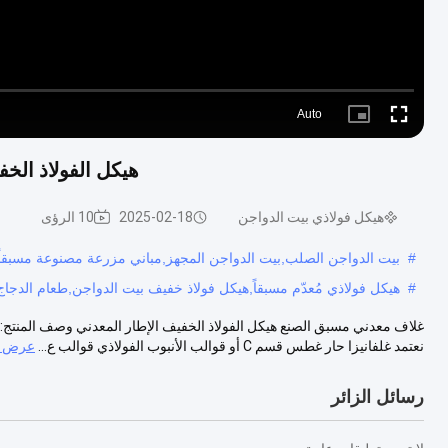
Auto
Picture-
Fullscreen
in-
Picture
هيكل الفولاذ الخف
هيكل فولاذي بيت الدواجن
2025-02-18
10 الرؤى
#
بيت الدواجن الصلب,بيت الدواجن المجهز,مباني مزرعة مصنوعة مسبقاً
#
هيكل فولاذي مُعدّم مسبقاً,هيكل فولاذ خفيف بيت الدواجن,طعام الدجاج
غلاف معدني مسبق الصنع هيكل الفولاذ الخفيف الإطار المعدني وصف المنتج: م
نعتمد غلفانيزا حار غطس قسم C أو قوالب الأنبوب الفولاذي قوالب ع...
عرض ا
رسائل الزائر