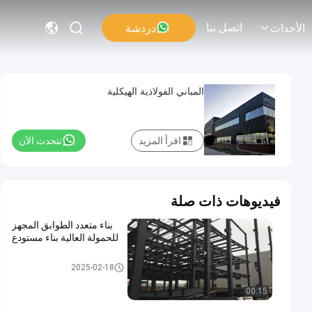
اتصل بنا
دردشة
الأحداث
المباني الفولاذية الهيكلية
اقرأ المزيد
نتحدث الآن
فيديوهات ذات صلة
بناء متعدد الطوابق المجهز
للحمولة العالية بناء مستودع
مبنى متعدد الطوابق
2025-02-18
00:15