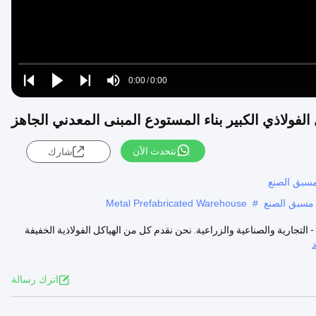
Loaded
:
0%
0:00
/
0:00
Play
Play
Play
Mute
Current
Duration
next
next
الفولاذي الكبير بناء المستودع المبنى المعدني الجاهز
Time
نتحدث الآن
شارك
مسبق الصنع
Metal Prefabricated Warehouse
#
التجارية والصناعية والزراعية. نحن نقدم كل من الهياكل الفولاذية الخفيفة
اترك رسالة