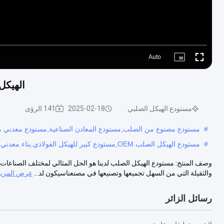
Auto
Picture-
Fullscreen
in-
Picture
الهيكل 
مستودع الهيكل الصلبي
2025-02-18
141 الرؤى
#
مستودع مصنوع من الصلب,مستودع المعادن الصناعية,مستودع معدني 
#
مستودع الهيكل الصلب OEM,مستودع كبير للهيكل الفولاذي,بناء معدني مسبق الصنع
وصف المنتج: مستودع الهيكل الصلب لدينا هو الحل المثالي لمختلف الصناعات - 
والثقيلة التي من السهل تجميعها وتصنيعها في مصنعناسيكون لد...
عرض المزيد
رسائل الزائر