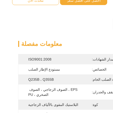
احصل على أفضل سعر
نتحدث الآن
معلومات مفصلة
دار الشهادات:
ISO9001:2008
الخصائص:
مستودع الإطار الصلب
 الصلب الخام:
Q235B ، Q355B
EPS ، الصوف الزجاجي ، الصوف 
قف والجدران:
الصخري ، PU
كوة:
البلاستيك المقوى بالألياف الزجاجية