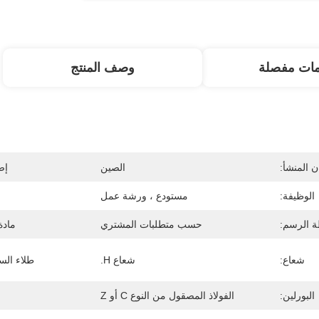
مات مفصلة
وصف المنتج
 المنشأ:
الصين
إص
الوظيفة:
مستودع ، ورشة عمل
 الرسم:
حسب متطلبات المشتري
مادة
شعاع:
شعاع H.
طلاء الس
البورلين:
الفولاذ المصقول من النوع C أو Z