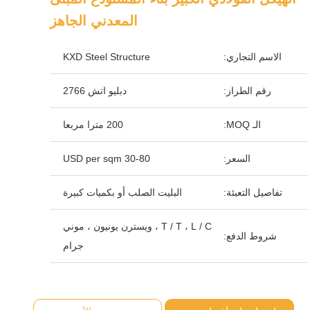
المعدني الجاهز
الاسم التجاري:
KXD Steel Structure
رقم الطراز:
دبليو اتش 2766
الـ MOQ:
200 مترا مربعا
السعر:
30-80 USD per sqm
تفاصيل التعبئة:
البليت الصلب أو بكميات كبيرة
T / T ، L / C ، ويسترن يونيون ، موني
شروط الدفع:
جرام