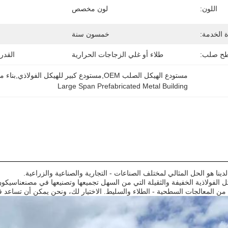
اللون:
لون مخصص
ة الخدمة:
خمسون سنة
ح صلب:
طلاء أو غلي الزجاجات الحرارية
القدر
مستودع الهيكل الصلب OEM,مستودع كبير للهيكل الفولاذي,بناء معدني مسبق الصنع
Large Span Prefabricated Metal Building
ينا هو الحل المثالي لمختلف الصناعات - التجارية والصناعية والزراعية.
 الفولاذية الخفيفة والثقيلة التي من السهل تجميعها وتصنيعها في مصنعناسيكو
ين من المعالجات السطحية - الطلاء والسليط. الاختيار لك، ونحن يمكن أن تسا