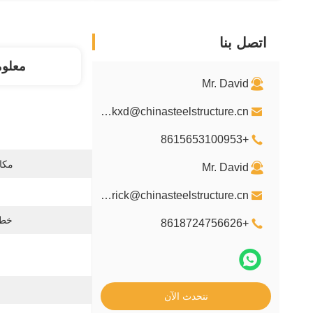
اتصل بنا
معلو
Mr. David
davidkxd@chinasteelstructure.cn
+8615653100953
مكان
Mr. David
kxdpatrick@chinasteelstructure.cn
خطة
+8618724756626
نتحدث الآن