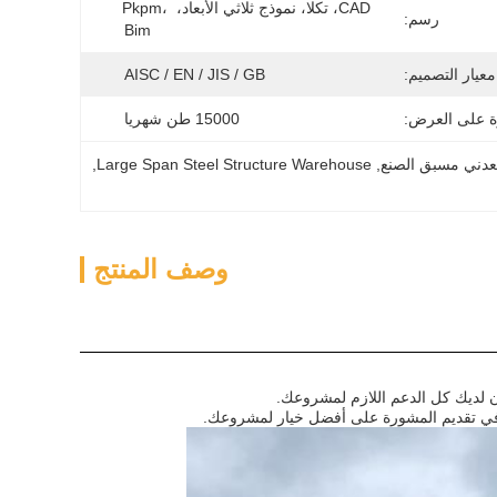
CAD، تكلا، نموذج ثلاثي الأبعاد، Pkpm، 
رسم:
Bim
معيار التصميم:
AISC / EN / JIS / GB
ة على العرض:
15000 طن شهريا
, 
Large Span Steel Structure Warehouse
, 
وصف المنتج
ن لديك كل الدعم اللازم لمشروعك.
عد في تقديم المشورة على أفضل خيار لمشروعك.