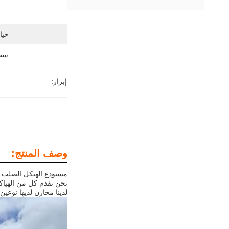
حيا
سط
إبراز:
وصف المنتج:
مستودع الهيكل الصلب لد
نحن نقدم كل من الهياكل
لدينا مخازن لديها نوع