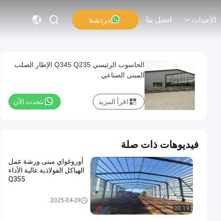
اتصل بنا
دردشة
الأحداث
الحاسوب الرئيسي Q345 Q235 الإطار الصلب
المبنى الصناعي
اقرأ المزيد
نتحدث الآن
فيديوهات ذات صلة
أوروغواي مبنى ورشة عمل
الهياكل الفولاذية عالية الأداء
Q355
ورشة عمل الهياكل الفولاذية
2025-04-29
00:19