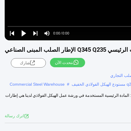
Loaded
:
0%
0:00
/
0:00
Play
Play
Play
Mute
Current
Duration
next
next
 الإطار الصلب المبنى الصناعي
Time
نتحدث الآن
شارك
صلب التجاري
Commercial Steel Warehouse
#
واد البناء وصف المنتج: المادة الرئيسية المستخدمة في ورشة عمل الهيكل الفولاذي لدينا هي إطارات
اترك رسالة