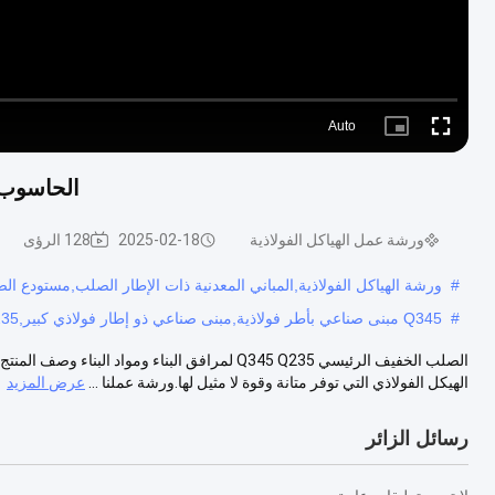
Auto
Picture-
Fullscreen
in-
Picture
الحاسوب الرئيسي Q345 Q235
ورشة عمل الهياكل الفولاذية
2025-02-18
128 الرؤى
#
ورشة الهياكل الفولاذية,المباني المعدنية ذات الإطار الصلب,مستودع ال
#
Q345 مبنى صناعي بأطر فولاذية,مبنى صناعي ذو إطار فولاذي كبير,q235 مستودع الهيكل الفولاذي الخفيف
الصلب الخفيف الرئيسي Q345 Q235 لمرافق البناء وم
الهيكل الفولاذي التي توفر متانة وقوة لا مثيل لها.ورشة عملنا ...
عرض المزيد
رسائل الزائر