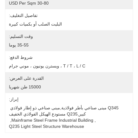
30-80 USD Per Sqm
تفاصيل التغليف:
البليت الصلب أو بكميات كبيرة
وقت التسليم:
35-55 يوما
شروط الدفع:
T / T ، L / C ، ويسترن يونيون ، موني جرام
القدرة على العرض:
15000 طن شهريا
إبراز:
Q345 مبنى صناعي بأطر فولاذية,مبنى صناعي ذو إطار فولاذي 
كبير,q235 مستودع الهيكل الفولاذي الخفيف
, 
Mainframe Steel Frame Industrial Building
, 
Q235 Light Steel Structure Warehouse