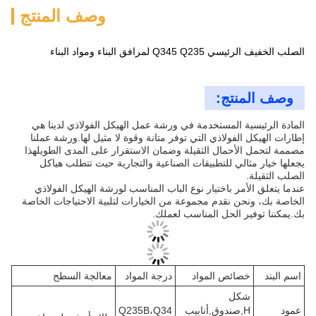
وصف المنتج
الصلب الخفيف الرئيسي Q345 Q235 لمرافق البناء ومواد البناء
وصف المنتج:
المادة الرئيسية المستخدمة في ورشة عمل الهيكل الفولاذي لدينا هي
إطارات الهيكل الفولاذي التي توفر متانة وقوة لا مثيل لها.ورشة عملنا
مصممة لتحمل الأحمال الثقيلة وضمان الاستقرار على المدى الطويلهذا
يجعلها خيار مثالي للتطبيقات الصناعية والتجارية حيث تتطلب هياكل
الصلب الثقيلة.
عندما يتعلق الأمر باختيار نوع الباب المناسب لورشة الهيكل الفولاذي
الخاصة بك، ونحن نقدم مجموعة من الخيارات لتلبية الاحتياجات الخاصة
بك.يمكننا توفير الحل المناسب لعملك.
اسم البند
خصائص المواد
درجة المواد
معالجة السطح
شكل
عمود
H,صندوق,أنابيب
Q235B،Q34