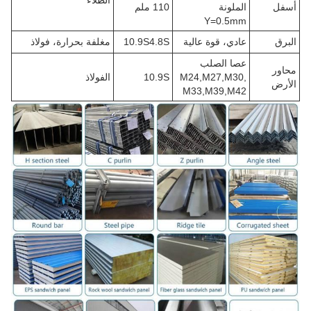
الطلاء
أسفل
الملونة
110 ملم
Y=0.5mm
البرق
عادي، قوة عالية
10.9S4.8S
مغلفة بحرارة، فولاذ
عصا الصلب
محاور
M24,M27,M30,
10.9S
الفولاذ
الأرض
M33,M39,M42