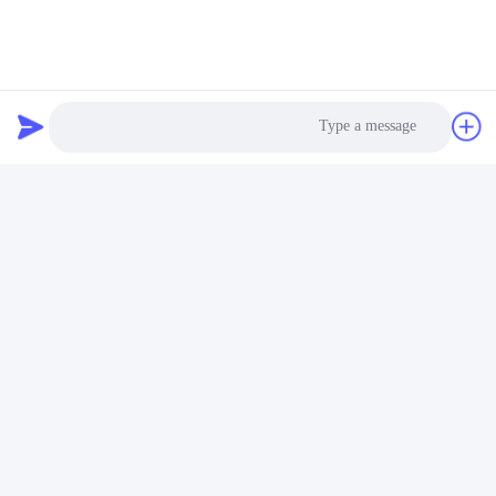
Photo
الدعم والخدمات:
Video Call
نحن نقدم مجموعة من الخدمات، بما في ذلك:
Audio Call
إرشادات ودعم التثبيت
التصميم والهندسة حسب الطلب
الوثائق التقنية والدليل
الموارد التدريبية والتعليمية لموظفيك