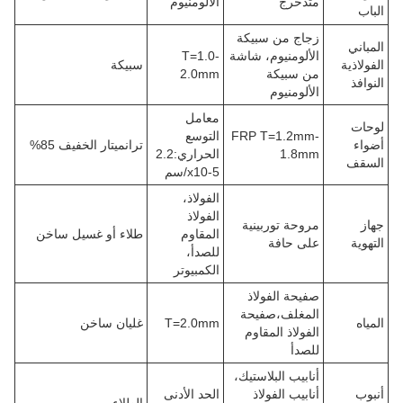
متدحرج
الألومنيوم
الباب
زجاج من سبيكة
المباني
الألومنيوم، شاشة
T=1.0-
الفولاذية
سبيكة
من سبيكة
2.0mm
النوافذ
الألومنيوم
معامل
لوحات
FRP T=1.2mm-
التوسع
أضواء
ترانميتار الخفيف 85%
1.8mm
الحراري:2.2
السقف
x10-5/سم
الفولاذ،
الفولاذ
جهاز
مروحة توربينية
المقاوم
طلاء أو غسيل ساخن
التهوية
على حافة
للصدأ،
الكمبيوتر
صفيحة الفولاذ
المغلف،صفيحة
المياه
T=2.0mm
غليان ساخن
الفولاذ المقاوم
للصدأ
أنابيب البلاستيك،
أنبوب
أنابيب الفولاذ
الحد الأدنى