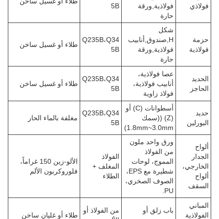
طلاء أو غسيل ساخن
فولاذي
فولاذية,ورقة
5B
حارة
شكل
حزمة
H,صندوق,أنابيب
Q235B،Q34
طلاء أو غسيل ساخن
فولاذية
فولاذية,ورقة
5B
حارة
عصا فولاذية،
الحديد
Q235B،Q34
أنابيب فولاذية،
طلاء أو غسيل ساخن
الحاجز
5B
فولاذ زاوية
أسطوانات (C) أو
حديد
Q235B،Q34
(Z) ((سمك
مغلفة بالماء الحار
البورلين
5B
1.8mm~3.0mm)
ورق واحد ملون
ألواح
من الفولاذ
الجدار
الفولاذ
المموج، لوحات
الألو-زين 150 غراماً،
الخارجي،
المغلف +
شطيرة مع EPS،
فلوروكربون الألم
ألواح
الطلاء
الصوف الصخري،
السقف
PU.
المباني
باب زلق أو
من الفولاذ أو
الفولاذية
طلاء أو غليان ساخن