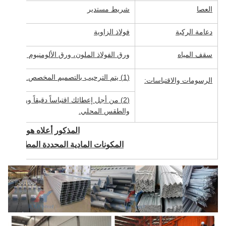
العصا
شريط مستدير
دعامة الركبة
فولاذ الزاوية
سقف المياه
ورق الفولاذ الملون، ورق الألومنيوم والزنك، و
(1) يتم الترحيب بالتصميم المخصص. سنقتبس لك على الفور.
الرسومات والاقتباسات:
(2) من أجل إعطائك اقتباساً دقيقاً ورسوما
والطقس المحلي.
المذكور أعلاه هو للإشار
المكونات المادية المحددة المطلوبة وفقً