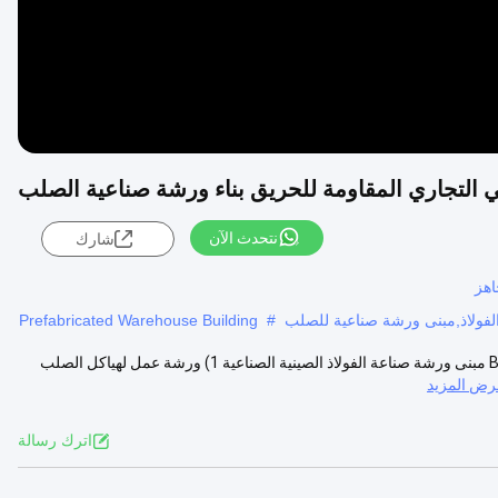
ي التجاري المقاومة للحريق بناء ورشة صناعية الصلب
نتحدث الآن
شارك
اهز
الفولاذ,مبنى ورشة صناعية للصلب
#
Prefabricated Warehouse Building
مبنى البناء المعدني للطاقة التجارية ورشة عمل الصلب مناسبة للمشتري B2B مبنى ورشة صناعة الفولاذ الصينية الصناعية 1) ورشة عمل لهياكل الصلب
رض المزيد
اترك رسالة