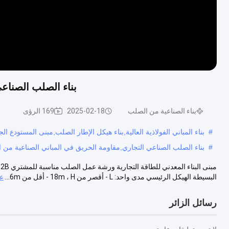
بناء الصلب الصناع
بناء الصناعية من الصلب
2025-02-18
169 الرؤى
#
بناء المباني الفولاذية العالية,بناء هيكل الإطار الصلب,مبنى المستودع الج
#
بناء الصلب الصناعي التجاري,مقاومة الحريق في المباني الصناعية من 
البسيطة الهيكل الرئيسي مدى واحد: L - أقصر من 18m ، H - أقل من 6m...
ع
رسائل الزائر