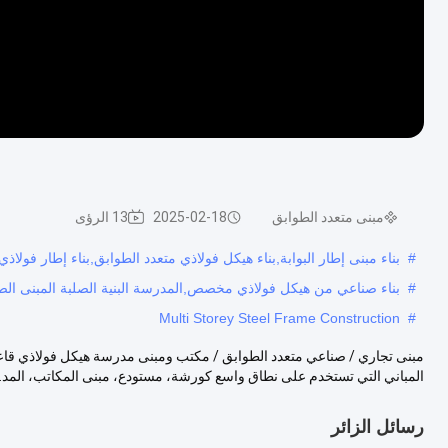
مبنى متعدد الطوابق
2025-02-18
13 الرؤى
#
بناء مبنى إطار البوابة,بناء هيكل فولاذي متعدد الطوابق,بناء إطار فولاذ
#
بناء صناعي من هيكل فولاذي مخصص,المدرسة البنية الصلبة المبنى الصن
Multi Storey Steel Frame Construction
#
مبنى تجاري / صناعي متعدد الطوابق / مكتب ومبنى مدرسة هيكل فولاذي قاعة 
المباني التي تستخدم على نطاق واسع كورشة، مستودع، مبنى المكاتب، المد..
رسائل الزائر