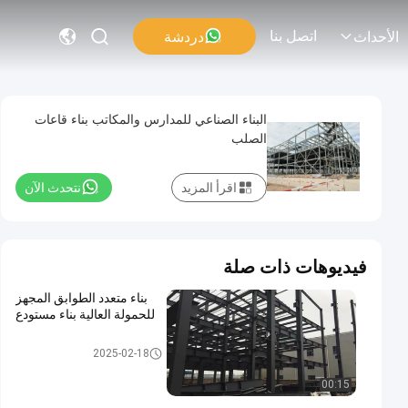
اتصل بنا
دردشة
الأحداث
البناء الصناعي للمدارس والمكاتب بناء قاعات
الصلب
اقرأ المزيد
نتحدث الآن
فيديوهات ذات صلة
بناء متعدد الطوابق المجهز
للحمولة العالية بناء مستودع
مبنى متعدد الطوابق
2025-02-18
00:15