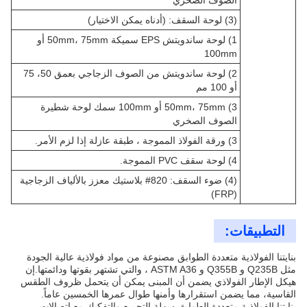
(3) لوحة السقف: (أدناه يمكن الاختيار)
1) لوحة ساندويتش EPS سميكة 50mm، 75mm أو
100mm
2) لوحة ساندويتش من الصوف الزجاجي بعمق 50، 75
أو 100 مم
3) 50mm، 75mm أو 100mm سمك لوحة شطيرة
الصوف الصخري
3) ورقة الفولاذ المموجة ، طبقة عازلة إذا لزم الأمر.
4) لوحة سقف PVC المموجة.
(4) ضوء السقف: 820# بلاستيك معزز بالألياف الزجاجية
(FRP)
التطبيقات:
بنايتنا الفولاذية متعددة الطوابق مصنوعة من مواد فولاذية عالية الجودة
مثل Q235B و Q355B و ASTM A36 ، والتي تشتهر بقوتها ودائمتها.إن
هيكل الإطار الفولاذي يضمن أن المبنى يمكن أن يتحمل ظروف الطقس
القاسية، مما يضمن استقرارها وأمنها طوال عمرها الخمسين عاماً.
بنايتنا الفولاذية متعددة الطوابق سهلة التجميع والتفكيك مع اتصالات