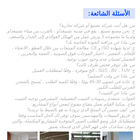
الأسئلة الشائعة:
س: هل أنت شركة تصنيع أو شركة تجارية؟
ج: نحن مصنع تصنيع ، يقع في مدينة تشينغداو ، بالقرب من ميناء تشينغداو.
ولدينا ما مجموعه 3 ورش عمل من الهيكل الفولاذي إلى الجدار والسقف.
س: ماذا عن مراقبة الجودة الخاصة بك؟
ج: لدينا شهادة ISO و CE. معالجة المنتجات من خلال القطع ، الانحناء ،
اللحام ، التفجير ، اختبار الموجات فوق الصوتية ، التعبئة والتخزين ،
التحميل لضمان عدم وجود عيوب نوعية.
س: هل تتوفر فحص طرف ثالث؟
ج: SGS ، BV ، TUV ، الخ متوفرة ، وفقًا لمتطلبات العميل.
س: ماذا عن وقت التسليم؟
ج: عادة في غضون 30-45 يومًا ، وفقًا لكمية الطلب ، يُسمح بالشحن
الجزئي للطلب الكبير.
س: ماذا عن التثبيت؟
الجواب: سنقدم رسومات التثبيت التفصيلية، المشرفين توجيه التثبيت
متاح. يمكننا القيام بعمل مفتاح مفتوح لبعض أنواع المشاريع.
س: كيف نضمن أن المنتج الذي تزودنا به هو بالضبط ما نريده؟
ج: فريق المبيعات والمهندسين سوف توفر لك الحل المناسب وفقا
لمتطلباتك قبل وضع الطلب.الصور المتوفرة للمشاريع المكتملة، والتي
سوف تساعدك على فهم الحل الذي قدمناه بعمق.