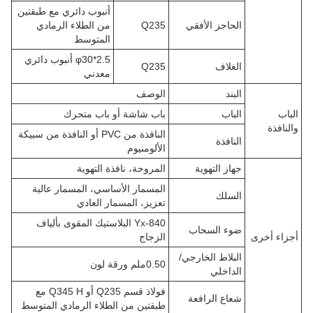
أنبوب دائري مع طبقتين
الحاجز الأفقي
Q235
من الطلاء الرمادي
المتوسط
φ30*2.5 أنبوب دائري
الغلاف
Q235
معدني
البند
الوصف
الباب
الباب
باب شاشة أو باب متحرك
والنافذة
النافذة من PVC أو النافذة من سبيكة
النافذة
الألومنيوم
جهاز التهوية
المروحة، نافذة التهوية
المسمار الأساسي، المسمار عالية
السلك
تعزيز، المسمار العادي
Yx-840 البلاستيك المقوى بألياف
ضوء السحاب
أجزاء أخرى
الزجاج
البلاط الخارجي/
0.50ملم ورقة لون
الداخلي
فولاذ قسم Q235 أو Q345 H مع
شعاع الرافعة
طبقتين من الطلاء الرمادي المتوسط