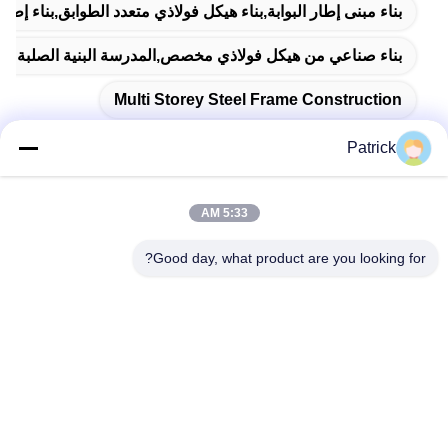
بناء مبنى إطار البوابة,بناء هيكل فولاذي متعدد الطوابق,بناء إطا
بناء صناعي من هيكل فولاذي مخصص,المدرسة البنية الصلبة المب
Multi Storey Steel Frame Construction
Patrick
5:33 AM
اتصال سريع
Good day, what product are you looking for?
العنوان
رقم 15 شارع تشانغجيانغ، بينغدو، تشينغداو، شاندونغ
الهاتف
86-156-5310-0953
البريد الإلكتروني
davidkxd@chinasteelstructure.cn