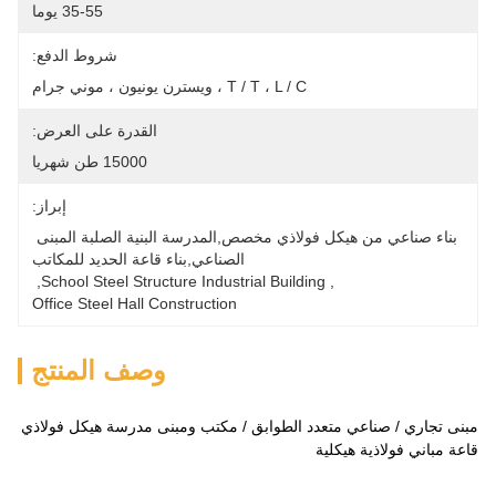
35-55 يوما
شروط الدفع:
T / T ، L / C ، ويسترن يونيون ، موني جرام
القدرة على العرض:
15000 طن شهريا
إبراز:
بناء صناعي من هيكل فولاذي مخصص,المدرسة البنية الصلبة المبنى 
الصناعي,بناء قاعة الحديد للمكاتب
, 
School Steel Structure Industrial Building
, 
Office Steel Hall Construction
وصف المنتج
مبنى تجاري / صناعي متعدد الطوابق / مكتب ومبنى مدرسة هيكل فولاذي
قاعة مباني فولاذية هيكلية