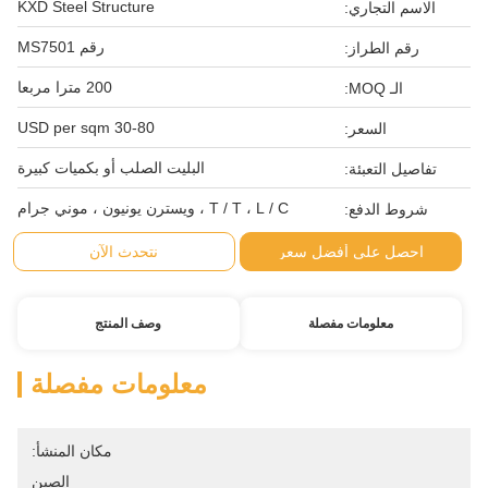
KXD Steel Structure
الاسم التجاري:
رقم MS7501
رقم الطراز:
200 مترا مربعا
الـ MOQ:
30-80 USD per sqm
السعر:
البليت الصلب أو بكميات كبيرة
تفاصيل التعبئة:
T / T ، L / C ، ويسترن يونيون ، موني جرام
شروط الدفع:
احصل على أفضل سعر
نتحدث الآن
معلومات مفصلة
وصف المنتج
معلومات مفصلة
مكان المنشأ:
الصين