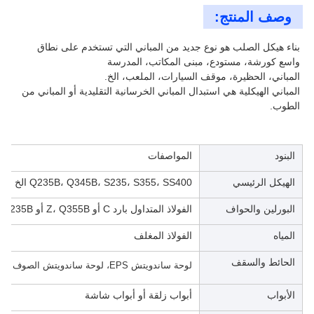
وصف المنتج:
بناء هيكل الصلب هو نوع جديد من المباني التي تستخدم على نطاق 
واسع كورشة، مستودع، مبنى المكاتب، المدرسة
المباني، الحظيرة، موقف السيارات، الملعب، الخ.
المباني الهيكلية هي استبدال المباني الخرسانية التقليدية أو المباني من 
الطوب.
البنود
المواصفات
الهيكل الرئيسي
Q235B، Q345B، S235، S355، SS400 الخ
البورلين والحواف
الفولاذ المتداول بارد C أو Z، Q355B أو Q235B
المياه
الفولاذ المغلف
الحائط والسقف
لوحة ساندويتش EPS، لوحة ساندويتش الصوف المعدني، لوحة ساندويتش PU ولوحة الصلب المموج
الأبواب
أبواب زلقة أو أبواب شاشة