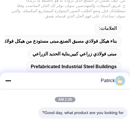
س: كيف نضمن أن المنتج الذي تزودنا به هو بالضبط ما نريده؟
ج: فريق المبيعات والمهندسين سوف توفر لك الحل المناسب وفقا
لمتطلباتك قبل وضع الطلب.الصور المتوفرة للمشاريع المكتملة، والتي
سوف تساعدك على فهم الحل الذي قدمناه بعمق.
العلامات:
بناء هيكل فولاذي مسبق الصنع,مبنى مستودع من هيكل فولاذي,الم
مبنى فولاذي زراعي كبير,بناية الحديد الزراعي
Prefabricated Industrial Steel Buildings
Patrick
1:30 AM
اتصال سريع
Good day, what product are you looking for?
العنوان
رقم 15 شارع تشانغجيانغ، بينغدو، تشينغداو، شاندونغ