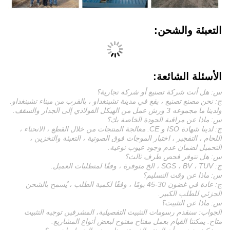
التعبئة والشحن:
الأسئلة الشائعة:
س: هل أنت شركة تصنيع أو شركة تجارية؟
ج: نحن مصنع تصنيع ، يقع في مدينة تشينغداو ، بالقرب من ميناء تشينغداو.
ولدينا ما مجموعه 3 ورش عمل من الهيكل الفولاذي إلى الجدار والسقف.
س: ماذا عن مراقبة الجودة الخاصة بك؟
ج: لدينا شهادة ISO و CE. معالجة المنتجات من خلال القطع ، الانحناء ،
اللحام ، التفجير ، اختبار الموجات فوق الصوتية ، التعبئة والتخزين ،
التحميل لضمان عدم وجود عيوب نوعية.
س: هل تتوفر فحص طرف ثالث؟
ج: SGS ، BV ، TUV ، الخ متوفرة ، وفقًا لمتطلبات العميل.
س: ماذا عن وقت التسليم؟
ج: عادة في غضون 30-45 يومًا ، وفقًا لكمية الطلب ، يُسمح بالشحن
الجزئي للطلب الكبير.
س: ماذا عن التثبيت؟
الجواب: سنقدم رسومات التثبيت التفصيلية، المشرفين توجيه التثبيت
متاح. يمكننا القيام بعمل مفتاح مفتوح لبعض أنواع المشاريع.