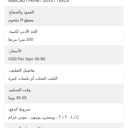
AutoCAD / PKPM / 3D3S / TEKLA
العمود والشعاع:
مقطع H ملحوم
الحد الأدنى لكمية:
200 مترا مربعا
الأسعار:
30-80 USD Per Sqm
تفاصيل التغليف:
البليت الصلب أو بكميات كبيرة
وقت التسليم:
35-55 يوما
شروط الدفع:
T / T ، L / C ، ويسترن يونيون ، موني جرام