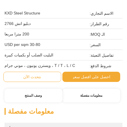
KXD Steel Structure
الاسم التجاري:
دبليو اتش 2766
رقم الطراز:
200 مترا مربعا
الـ MOQ:
30-80 USD per sqm
السعر:
البليت الصلب أو بكميات كبيرة
تفاصيل التعبئة:
T / T ، L / C ، ويسترن يونيون ، موني جرام
شروط الدفع:
احصل على أفضل سعر
نتحدث الآن
معلومات مفصلة
وصف المنتج
معلومات مفصلة