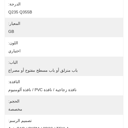
الدرجة:
Q235 Q355B
المعيار:
GB
اللون:
اختياري
الباب:
باب منزلق أو باب مسطح مفتوح أو مصراع
النافذة:
نافذة زجاجية / نافذة PVC / نافذة ألومنيوم
الحجم:
مخصصة
تصميم الرسم: