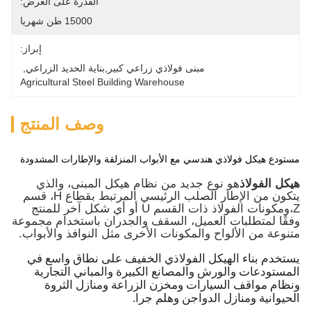
القدرة على العرض:
15000 طن شهريا
إبراز:
مبنى فولاذي زراعي كبير,بناية الحديد الزراعي
, 
Agricultural Steel Building Warehouse
وصف المنتج
مستودع هيكل فولاذي هندسي مع الأبواب المنزلقة والإطارات المشدودة
هيكل الفولاذ
هو نوع جديد من نظام هيكل المبنى، والذي
يتكون من الإطار الصلب الرئيسي المرتبط بقطاع H، قسم
Z،ومكونات الفولاذ ذات القسم U أو أي شكل آخر للمنتج
وفقًا لمتطلبات العميل، السقف والجدران باستخدام مجموعة
متنوعة من الألواح والمكونات الأخرى مثل النوافذ والأبواب.
يستخدم بناء الهيكل الفولاذي الخفيف على نطاق واسع في
المستودعات والورش والمصانع الكبيرة والمباني التجارية
ونظام مواقف السيارات ومخزن الزراعة ومنازل الثروة
الحيوانية ومنازل الدواجن وهلم جرا.