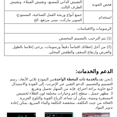
التفتيش الذاتي للمصنع، وتفتيش العملاء، وتفتيش
فحص الجودة
الطرف الثالث.
جميع أنواع ورشة العمل الصناعية، المستودع،
استخدام
السوبر ماركت، مبنى مرتفع، الخ
الرسومات والاقتباسات
(1) يتم الترحيب بالتصميم المخصص.
(2) من أجل إعطائك اقتباساً دقيقاً ورسومات، يرجى إعلامنا بالطول
والعرض وارتفاع السقف والطقس المحلي.
الدعم والخدمات:
1نحن نقدم
الخدمة ذات المحطة الواحدة
من النموذج ثلاثي الأبعاد، رسم
التصميم والتصميم، الدعم التقني عبر الإنترنت، إلى العودة والاستبدال.
2مع حاوية براءة اختراع، فإنه من السهل تحميل وتفريغ.
3. مظهر جميل ، سطح ناعم وخيارات مختلفة لون الطلاء لخصيص.
4مستقرة ومتينة، يمكن أن تساعد الرياح القوية والثلوج الغزيرة.
5فعالة من حيث التكلفة، منخفضة التكلفة والبناء السريع، يمكن إعادة
تدوير المواد.