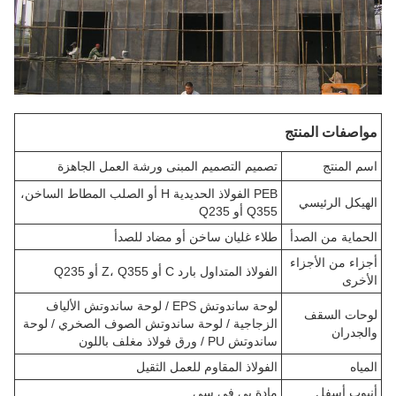
مواصفات المنتج
اسم المنتج
تصميم التصميم المبنى ورشة العمل الجاهزة
PEB الفولاذ الحديدية H أو الصلب المطاط الساخن،
الهيكل الرئيسي
Q355 أو Q235
الحماية من الصدأ
طلاء غليان ساخن أو مضاد للصدأ
أجزاء من الأجزاء
الفولاذ المتداول بارد C أو Z، Q355 أو Q235
الأخرى
لوحة ساندوتش EPS / لوحة ساندوتش الألياف
لوحات السقف
الزجاجية / لوحة ساندوتش الصوف الصخري / لوحة
والجدران
ساندوتش PU / ورق فولاذ مغلف باللون
المياه
الفولاذ المقاوم للعمل الثقيل
أنبوب أسفل
مادة بي.في.سي