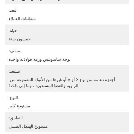
البعد:
متطلبات العملاء
حياة:
خمسون سنة
سقف:
لوحة ساندويتش ورقة فولاذية واحدة
تستعد:
أجهزة دعامة من نوع X أو V أو غيرها من الأنواع المصنوعة من 
الزاوية والعصا المستديرة ، وما إلى ذلك ؛
النوع:
مستودع كبير
التطبيق:
مستودع الهيكل الصلبي