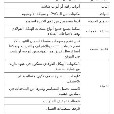
الباب
أبواب زلقة أو أبواب شاشة
النوافذ
مكونات من الـ PVC أو سبيكة الألومنيوم
تصميم الخدمة
لدينا مصممين من ذوي الخبرة لتصميم.
يمكننا تصنيع جميع أنواع منتجات الهيكل الفولاذي
صناعة الخدمات
وفقا لاحتياجات العملاء.
نحن نقدم رسومات مفصلة لضمان التثبيت. كما
نقدم خدمات التثبيت والإشراف والتدريب. ويمكننا
خدمة التثبيت
أيضا إرسال فريق من المهندسين لتوجيه أو تثبيت
في الموقع.
1مكونات الهيكل الفولاذي ستكون في عبوة عارية
مع حماية مناسبة.
2لوحات الشطيرة سوف تكون مغطاة بفيلم
بلاستيكي
التعبئة
3سيتم تحميل المسامير وغيرها من الملحقات في
صناديق خشبية.
4معالجة تجفيف الحاويات.
5وفقا لمتطلبات العميل