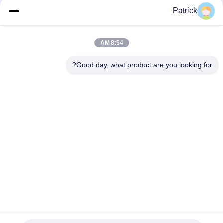
Patrick
8:54 AM
اتصال سريع
Good day, what product are you looking for?
العنوان
رقم 15 شارع تشانغجيانغ، بينغدو، تشينغداو، شاندونغ
الهاتف
86-156-5310-0953
البريد الإلكتروني
davidkxd@chinasteelstructure.cn
سياسة الخصوصية
|
خريطة الموقع
| الصين جودة جيدة بناء الهياكل
الفولاذية المورد. حقوق الطبع والنشر © 2025-2026 Qingdao KXD