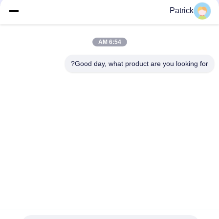
Patrick
6:54 AM
اتصال سريع
Good day, what product are you looking for?
العنوان
رقم 15 شارع تشانغجيانغ، بينغدو، تشينغداو، شاندونغ
الهاتف
86-156-5310-0953
البريد الإلكتروني
davidkxd@chinasteelstructure.cn
سياسة الخصوصية
|
خريطة الموقع
| الصين جودة جيدة بناء الهياكل
الفولاذية المورد. حقوق الطبع والنشر © 2025-2026 Qingdao KXD