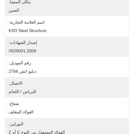
مكان المنشأ:
الصين
اسم العلامة التجارية:
KXD Steel Structure
إصدار الشهادات:
ISO9001:2008
رقم الموديل:
دبليو اتش 2766
الاتصال:
الترباس / اللحام
شعاع:
الفولاذ المغلف
البورلين:
الفولاذ المصقول من النوع C أو Z