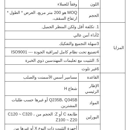
اللون
وفقاً للعملاء
MOQ هو 200 متر مربع، العرض * الطول *
الحجم
ارتفاع السقف،
1. تكلفة أقل ولكن المنظر الجميل.
2أداء آمن عالي
3سهلة التجميع والتفكيك
المزايا
4تصنيع تحت نظام كامل لمراقبة الجودة --- ISO9001
5. التثبيت مع تعليمات المهندسين ذوي الخبرة
6غير تلوث
القاعدة
مسامير أسس الأسمنت والصلب
الإطار
شعاع H
الرئيسي
Q235B، Q345B أو غيرها حسب طلبات
المواد
المشترين.
طابعة C أو Z: الحجم من C120 ~ C320 ،
البورلين
Z100 ~ Z20
أجهزة التثبيت ذات النوع X أو غيرها من