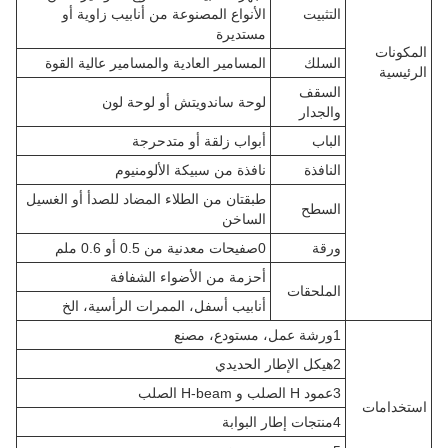
التثبيت
الأنواع المصنوعة من أنابيب زاوية أو
مستديرة
المكونات
السلك
المسامير العادية والمسامير عالية القوة
الرئيسية
السقف
لوحة ساندويتش أو لوحة لون
والجدار
الباب
أبواب زلقة أو متدحرجة
النافذة
نافذة من سبيكة الألومنيوم
طبقتان من الطلاء المضاد للصدأ أو الغسيل
السطح
الساخن
ورقة
0صفيحات معدنية من 0.5 أو 0.6 ملم
أحزمة من الأضواء الشفافة
الملحقات
أنابيب أسفل، الممرات الرأسية، الخ
1ورشة عمل، مستودع، مصنع
2هيكل الإطار الحديدي
3عمود H الصلب و H-beam الصلب
استخدامات
4منتجات إطار البوابة