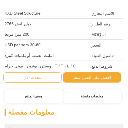
KXD Steel Structure
الاسم التجاري:
دبليو اتش 2766
رقم الطراز:
200 مترا مربعا
الـ MOQ:
30-80 USD per sqm
السعر:
البليت الصلب أو بكميات كبيرة
تفاصيل التعبئة:
T / T ، L / C ، ويسترن يونيون ، موني جرام
شروط الدفع:
احصل على أفضل سعر
نتحدث الآن
معلومات مفصلة
وصف المنتج
معلومات مفصلة