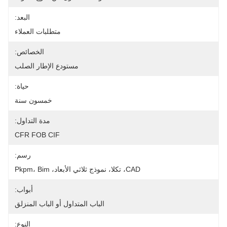
البعد:
متطلبات العملاء
الخصائص:
مستودع الإطار الصلب
حياة:
خمسون سنة
مدة التداول:
CFR FOB CIF
رسم:
CAD، تكلا، نموذج ثلاثي الأبعاد، Pkpm، Bim
أبواب:
الباب المتداول أو الباب المنزلق
النوع: