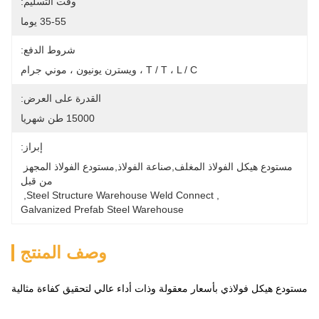
وقت التسليم:
35-55 يوما
شروط الدفع:
T / T ، L / C ، ويسترن يونيون ، موني جرام
القدرة على العرض:
15000 طن شهريا
إبراز:
مستودع هيكل الفولاذ المغلف,صناعة الفولاذ,مستودع الفولاذ المجهز 
من قبل
, 
Steel Structure Warehouse Weld Connect
, 
Galvanized Prefab Steel Warehouse
وصف المنتج
مستودع هيكل فولاذي بأسعار معقولة وذات أداء عالي لتحقيق كفاءة مثالية