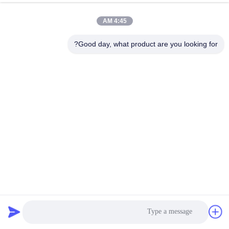
4:45 AM
Good day, what product are you looking for?
الدعم والخدمات:
إذا كان لديك الرسومات
يمكننا أن نقدم لك الخدمة الكاملة من الإنتاج والشحن
دليل التثبيت، والذي هو عالية الجودة ومنخفضة التكلفة. لأن لدينا جميع
أنواع المرافق التقنية، أدوات الاختبار الكاملة وعمليات الإنتاج المتقدمة.
ب. لا توجد رسومات
فريق التصميم الممتاز لدينا سوف تصميم بحرية المباني هيكل الفولاذ
بالنسبة لك. إذا كنت تعطينا المعلومات التالية، ونحن سوف تعطيك رسم
مرضي.
1الأبعاد: الطول، والعرض، وارتفاع الحافة، وارتفاع السقف، الخ.
2الأبواب والنوافذ: الأبعاد والكمية وموقع التثبيت.
3المناخ المحلي:حمل الرياح،حمل الثلوج،حمل الأسطح،حمل الزلزال
4مواد العزل: لوحة ساندوتش معزولة أو ورقة فولاذية واحدة
5إذا احتجت إليها، سيكون من المفيد جداً أن تخبرنا بمعلماتها التكنولوجية.
6. الاستخدام: إذا أخبرتنا تطبيق مستودع هيكل الفولاذ الخفيف ، يمكننا
تصميم الرسومات بالضبط أو مطابقة المواد المناسبة لك.
7.المتطلبات الأخرى: مثل مقاومة الحريق، السقف الشفاف، الخ.