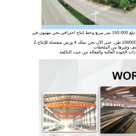
تشينغداو KXD Steel Structure Co. ، Ltd. ، التي تأسست في عام 2004 ، لديها حاليًا ورشة عمل إنتاج تبلغ 150،000 متر مربع وخط إنتاج احترافي.نحن مهنيون في
المتكاملة مع التصميم والتصنيع والتركيب، كيه إكس دي لديها القدرة الإنتاجية السنوية من هيكل الصلب 100000 طن. حتى الآن نحن نملك 4 ورش منفصلة للإنتاج،2