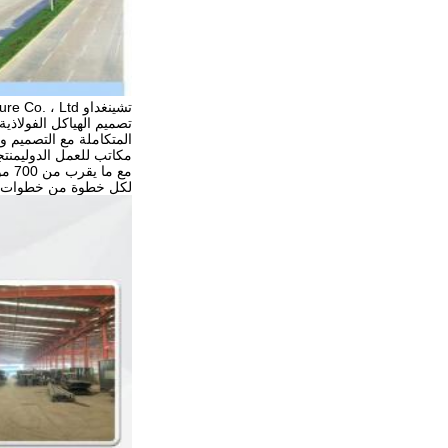
تصميم الهياكل الفولاذية
مكاتب للعمل الدوليمنتجاتنا الجودة من KXD تشمل أنظمة الإطار الكاملة وأ
مع ما يقرب من 700 موظف، كانت شركة كيه إكس دي شركة رائدة في مجال تصنيع المباني الفولاذية ذات الجودة العالية والفعالة من حيث التكلفة
لكل خطوة من خطوات م