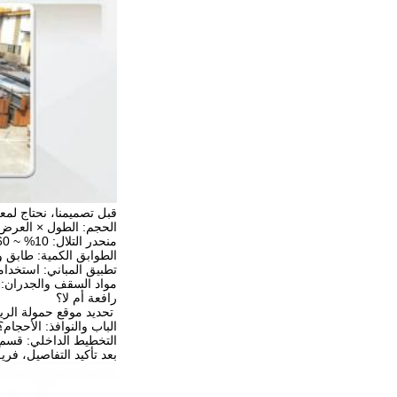
قبل تصميمنا، نحتاج لم
الحجم: الطول × العرض
منحدر التلال: 10% ~ 60% على الخيار
الطوابق الكمية: طابق واحد ~ 8 طوابق أو أكث
تطبيق المباني: استخدامه
مواد السقف والجدران: 
رافعة أم لا؟
️ تحديد موقع حمولة الري
الباب والنوافذ: الأحجام
التخطيط الداخلي: قسم
بعد تأكيد التفاصيل، فر