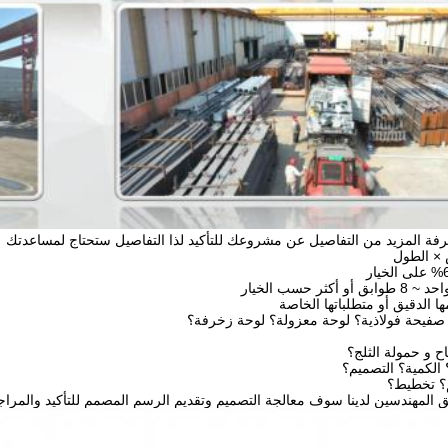
عرفة المزيد من التفاصيل عن مشروعك للتأكيد لذا التفاصيل ستحتاج لمساعدتك
 × الطول
ر حسب الخيار
ا الدقيق أو متطلباتها الخاصة
صفيحة فولاذية؟ لوحة معزولة؟ لوحة زخرفة؟
اح و حمولة الثلج؟
؟ الكمية؟ التصميم؟
؟ تخطيط؟
يق المهندسين لدينا سوف معالجة التصميم وتقديم الرسم المصمم للتأكيد والمراج