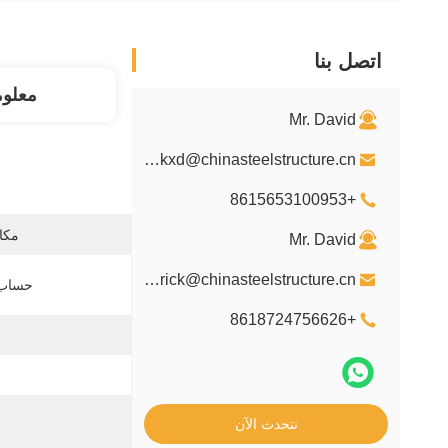
اتصل بنا
معلو
Mr. David
davidkxd@chinasteelstructure.cn
+8615653100953
مكان
Mr. David
kxdpatrick@chinasteelstructure.cn
حساب 
+8618724756626
نتحدث الآن