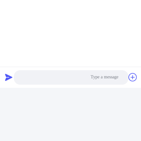
الدعم والخدمات:
1لدينا منتجات ذات جودة عالية، والتي يتم توفيرها مباشرة من
المصنع لضمان إمدادات كافية.
Photo
2نحن نقدم خدمات مهنية لحل مشاكلك على الانترنت 24 ساعة
في اليوم.
Video Call
3مع سنوات من خبرة التوريد، نسعى جاهدين لجلب قيمة لكل
Audio Call