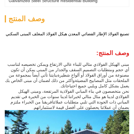
Galvanized Steel Structure Residential Building
وصف المنتج
تصنيع الفولاذ الإطار الفضائي المعدن هيكل الفولاذ المغلف المبنى السكني
وصف المنتج:
مبنى الهيكل الفولاذي مثالي للبناء عالي الارتفاع ويمكن تخصيصه لتناسب
أي حجم ومتطلبات التصميم.السقف والجدار من المبنى يمكن أن تكون
مصنوعة من أوراق الفولاذ أو ألواح شطيرةبنايتنا تأتي أيضاً بمجموعة من
الملحقات مثل المصابيح المضيئةوأكثر من ذلك لضمان أن مبنى الخاص بك
يعمل بشكل كامل ويلبي جميع احتياجاتك.
نحن متخصصون في بناء المباني الفولاذية المرتفعة، ومبنى الهيكل
الفولاذي لدينا هو مثال مثالي لخبراتنا.لدينا سنوات من الخبرة في تقديم
المباني ذات الجودة التي تلبي متطلبات عملائنافريقنا من الخبراء ملتزم
بضمان أن عملائنا يحصلون على أفضل قيمة لاستثماراتهم.