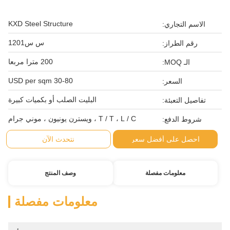
KXD Steel Structure
الاسم التجاري:
س س1201
رقم الطراز:
200 مترا مربعا
الـ MOQ:
30-80 USD per sqm
السعر:
البليت الصلب أو بكميات كبيرة
تفاصيل التعبئة:
T / T ، L / C ، ويسترن يونيون ، موني جرام
شروط الدفع:
احصل على أفضل سعر
نتحدث الآن
معلومات مفصلة
وصف المنتج
معلومات مفصلة