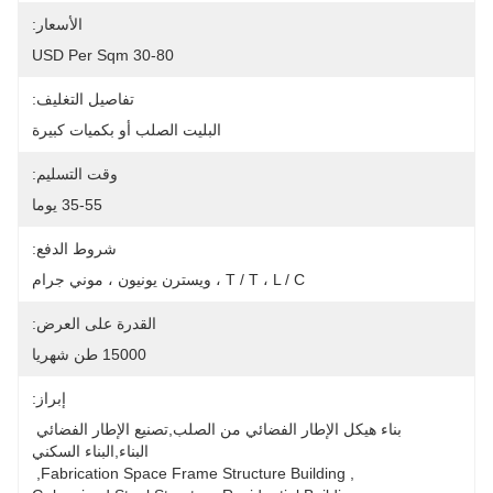
الأسعار:
30-80 USD Per Sqm
تفاصيل التغليف:
البليت الصلب أو بكميات كبيرة
وقت التسليم:
35-55 يوما
شروط الدفع:
T / T ، L / C ، ويسترن يونيون ، موني جرام
القدرة على العرض:
15000 طن شهريا
إبراز:
بناء هيكل الإطار الفضائي من الصلب,تصنيع الإطار الفضائي 
البناء,البناء السكني
, 
Fabrication Space Frame Structure Building
, 