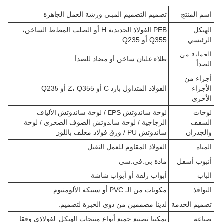
اسم المنتج
تصميم التصميم المبنى ورشة العمل الجاهزة
الهيكل
PEB الفولاذ الحديدية H أو الصلب المطاط الساخن،
الرئيسي
Q355 أو Q235
الحماية من
طلاء غليان ساخن أو مضاد للصدأ
الصدأ
أجزاء من
الأجزاء
الفولاذ المتداول بارد C أو Z، Q355 أو Q235
الأخرى
لوحات
لوحة ساندوتش EPS / لوحة ساندوتش الألياف
السقف
الزجاجية / لوحة ساندوتش الصوف الصخري / لوحة
والجدران
ساندوتش PU / ورق فولاذ مغلف باللون
المياه
الفولاذ المقاوم للعمل الثقيل
أنبوب أسفل
مادة بي.في.سي
الباب
أبواب زلقة أو أبواب شاشة
النوافذ
مكونات من الـ PVC أو سبيكة الألومنيوم
تصميم الخدمة
لدينا مصممين من ذوي الخبرة لتصميم.
صناعة
يمكننا تصنيع جميع أنواع منتجات الهيكل الفولاذي وفقا