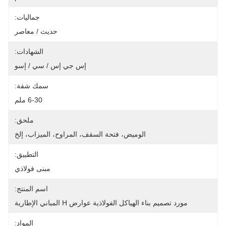
جماليات:
حديث / معاصر
الشهادات:
إس جي إس / سي / إسو
سمك شفة:
6-30 ملم
ملحق:
الوميض، فتحة السقف، المراوح، الميزاب، إلخ
التطبيق:
مبنى فولاذي
اسم المنتج:
مورد تصميم بناء الهياكل الفولاذية عوارض H المباني الإطارية
المواد: