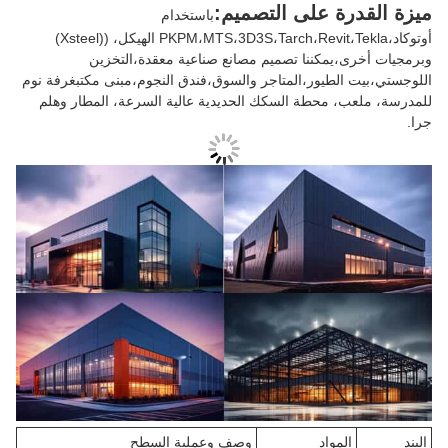
ميزة القدرة على التصميم:
باستخدام
أوتوكاد،PKPM،MTS،3D3S،Tarch،Revit،Tekla الهيكل، ((Xsteel)
وبرمجيات أخرى،يمكننا تصميم مصانع صناعية معقدة،التخزين
اللوجستي،بيت الطيور،المتاجر والسوق،فندق النجوم،مبنى مكتبغرفة نوم
للمدرسة، ملعب، محطة السكك الحديدية عالية السرعة، المطار وهلم
جرا.
البند
المواد
وصف وعملية السطح