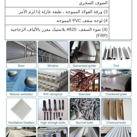
الصوف الصخري
3) ورقة الفولاذ المموجة ، طبقة عازلة إذا لزم الأمر.
4) لوحة سقف PVC المموجة.
(4) ضوء السقف: 820# بلاستيك معزز بالألياف الزجاجية
(FRP)