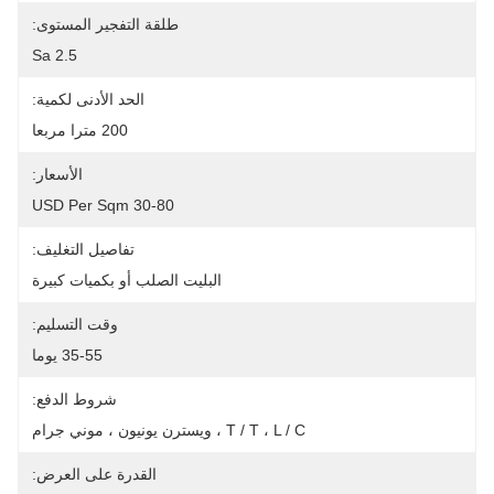
طلقة التفجير المستوى:
Sa 2.5
الحد الأدنى لكمية:
200 مترا مربعا
الأسعار:
30-80 USD Per Sqm
تفاصيل التغليف:
البليت الصلب أو بكميات كبيرة
وقت التسليم:
35-55 يوما
شروط الدفع:
T / T ، L / C ، ويسترن يونيون ، موني جرام
القدرة على العرض: