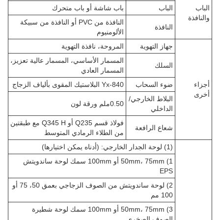
الباب
الباب
باب شاشة أو باب متحرك
والنافذة
النافذة من PVC أو النافذة من سبيكة
النافذة
الألومنيوم
جهاز التهوية
المروحة، نافذة التهوية
المسمار الأساسي، المسمار عالية تعزيز،
السلك
المسمار العادي
أجزاء
ضوء السحاب
Yx-840 البلاستيك المقوى بألياف الزجاج
أخرى
البلاط الخارجي/
0.50ملم ورقة لون
الداخلي
فولاذ قسم Q235 أو Q345 H مع طبقتين
شعاع الرافعة
من الطلاء الرمادي المتوسط
(1) لوحة الجدار الخارجي: (أدناه يمكن اختيارها)
1) 50mm، 75mm أو 100mm سمك لوحة ساندويتش
EPS
2) لوحة ساندويتش من الصوف الزجاجي بعمق 50، 75 أو
100 مم
3) 50mm، 75mm أو 100mm سمك لوحة شطيرة
الصوف الصخري