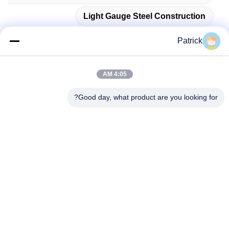
Light Gauge Steel Construction
Patrick
4:05 AM
اتصال سريع
Good day, what product are you looking for?
العنوان
رقم 15 شارع تشانغجيانغ، بينغدو، تشينغداو، شاندونغ
الهاتف
86-156-5310-0953
البريد الإلكتروني
davidkxd@chinasteelstructure.cn