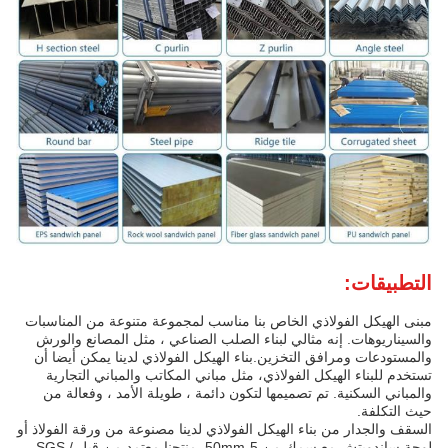
التطبيقات:
مبنى الهيكل الفولاذي الخاص بنا مناسب لمجموعة متنوعة من المناسبات
والسيناريوهات. إنه مثالي لبناء الصلب الصناعي ، مثل المصانع والورش
والمستودعات ومرافق التخزين.بناء الهيكل الفولاذي لدينا يمكن أيضا أن
تستخدم للبناء الهيكل الفولاذي، مثل مباني المكاتب والمباني التجارية
والمباني السكنية. تم تصميمها لتكون دائمة ، طويلة الأمد ، وفعالة من
حيث التكلفة.
السقف والجدار من بناء الهيكل الفولاذي لدينا مصنوعة من ورقة الفولاذ أو
لوحة ساندويتش مع سمك من 5-50mm..منتجنا معتمد من قبل SGS /