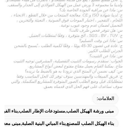
ولدينا ما مجموعه 3 ورش عمل من الهيكل الفولاذي إلى الجدار والسقف.
س: ماذا عن مراقبة الجودة الخاصة بك؟
ج: لدينا شهادة ISO و CE. معالجة المنتجات من خلال القطع ، الانحناء ،
اللحام ، التفجير ، اختبار الموجات فوق الصوتية ، التعبئة والتخزين ،
التحميل لضمان عدم وجود عيوب نوعية.
س: هل تتوفر فحص طرف ثالث؟
ج: SGS ، BV ، TUV ، الخ متوفرة ، وفقًا لمتطلبات العميل.
س: ماذا عن وقت التسليم؟
ج: عادة في غضون 30-45 يومًا ، وفقًا لكمية الطلب ، يُسمح بالشحن
الجزئي للطلب الكبير.
س: ماذا عن التثبيت؟
الجواب: سنقدم رسومات التثبيت التفصيلية، المشرفين توجيه التثبيت
متاح. يمكننا القيام بعمل مفتاح مفتوح لبعض أنواع المشاريع.
س: كيف نضمن أن المنتج الذي تزودنا به هو بالضبط ما نريده؟
ج: فريق المبيعات والمهندسين سوف توفر لك الحل المناسب وفقا
لمتطلباتك قبل وضع الطلب.الصور المتوفرة للمشاريع المكتملة، والتي
سوف تساعدك على فهم الحل الذي قدمناه بعمق.
العلامات:
مبنى ورشة الهيكل الصلب,مستودعات الإطار الصلب,بناء الفولا
بناء الهيكل الصلب للمصنع,بناء المباني البنية الصلبة,مبنى معدن