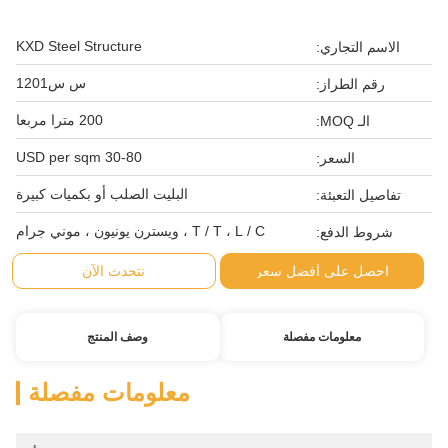
KXD Steel Structure
الاسم التجاري:
س س1201
رقم الطراز:
200 مترا مربعا
الـ MOQ:
30-80 USD per sqm
السعر:
البليت الصلب أو بكميات كبيرة
تفاصيل التعبئة:
T / T ، L / C ، ويسترن يونيون ، موني جرام
شروط الدفع:
احصل على أفضل سعر
نتحدث الآن
معلومات مفصلة
وصف المنتج
معلومات مفصلة