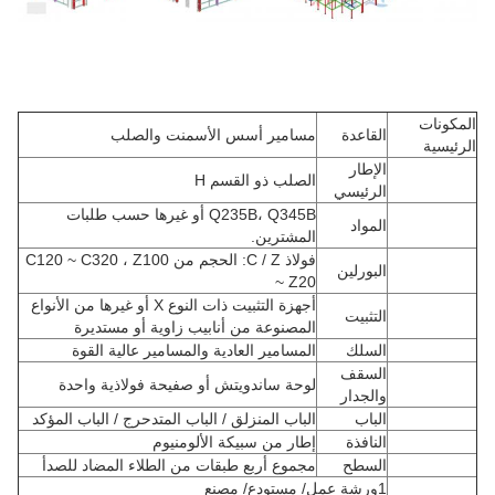
المكونات
القاعدة
مسامير أسس الأسمنت والصلب
الرئيسية
الإطار
الصلب ذو القسم H
الرئيسي
Q235B، Q345B أو غيرها حسب طلبات
المواد
المشترين.
فولاذ C / Z: الحجم من C120 ~ C320 ، Z100
البورلين
~ Z20
أجهزة التثبيت ذات النوع X أو غيرها من الأنواع
التثبيت
المصنوعة من أنابيب زاوية أو مستديرة
السلك
المسامير العادية والمسامير عالية القوة
السقف
لوحة ساندويتش أو صفيحة فولاذية واحدة
والجدار
الباب
الباب المنزلق / الباب المتدحرج / الباب المؤكد
النافذة
إطار من سبيكة الألومنيوم
السطح
مجموع أربع طبقات من الطلاء المضاد للصدأ
1ورشة عمل/ مستودع/ مصنع