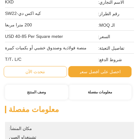
KXD
الاسم التجاري:
كيه اكس دي-SW22
رقم الطراز:
200 مترا مربعا
الـ MOQ:
USD 40-85 Per Square meter
السعر:
منصة فولاذية وصندوق خشبي أو بكميات كبيرة
تفاصيل التعبئة:
T/T، L/C
شروط الدفع:
احصل على أفضل سعر
نتحدث الآن
معلومات مفصلة
وصف المنتج
معلومات مفصلة
مكان المنشأ:
تشينغداو الصين