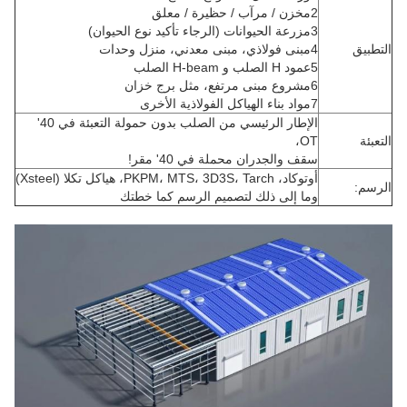
2مخزن / مرآب / حظيرة / معلق
3مزرعة الحيوانات (الرجاء تأكيد نوع الحيوان)
التطبيق
4مبنى فولاذي، مبنى معدني، منزل وحدات
5عمود H الصلب و H-beam الصلب
6مشروع مبنى مرتفع، مثل برج خزان
7مواد بناء الهياكل الفولاذية الأخرى
الإطار الرئيسي من الصلب بدون حمولة التعبئة في 40'
التعبئة
OT،
سقف والجدران محملة في 40' مقر!
أوتوكاد، PKPM، MTS، 3D3S، Tarch، هياكل تكلا (Xsteel)
الرسم:
وما إلى ذلك لتصميم الرسم كما خطتك