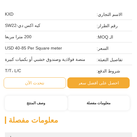
KXD
الاسم التجاري:
كيه اكس دي-SW22
رقم الطراز:
200 مترا مربعا
الـ MOQ:
USD 40-85 Per Square meter
السعر:
منصة فولاذية وصندوق خشبي أو بكميات كبيرة
تفاصيل التعبئة:
T/T، L/C
شروط الدفع:
احصل على أفضل سعر
نتحدث الآن
معلومات مفصلة
وصف المنتج
معلومات مفصلة