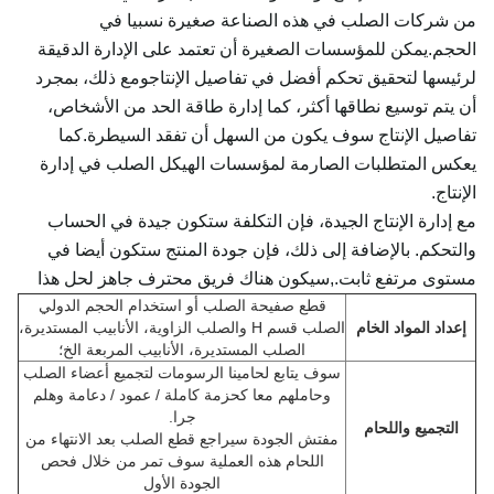
من شركات الصلب في هذه الصناعة صغيرة نسبيا في
الحجم.يمكن للمؤسسات الصغيرة أن تعتمد على الإدارة الدقيقة
لرئيسها لتحقيق تحكم أفضل في تفاصيل الإنتاجومع ذلك، بمجرد
أن يتم توسيع نطاقها أكثر، كما إدارة طاقة الحد من الأشخاص،
تفاصيل الإنتاج سوف يكون من السهل أن تفقد السيطرة.كما
يعكس المتطلبات الصارمة لمؤسسات الهيكل الصلب في إدارة
الإنتاج.
مع إدارة الإنتاج الجيدة، فإن التكلفة ستكون جيدة في الحساب
والتحكم. بالإضافة إلى ذلك، فإن جودة المنتج ستكون أيضا في
مستوى مرتفع ثابت.,سيكون هناك فريق محترف جاهز لحل هذا
قطع صفيحة الصلب أو استخدام الحجم الدولي
إعداد المواد الخام
الصلب قسم H والصلب الزاوية، الأنابيب المستديرة،
الصلب المستديرة، الأنابيب المربعة الخ؛
سوف يتابع لحامينا الرسومات لتجميع أعضاء الصلب
وحاملهم معا كحزمة كاملة / عمود / دعامة وهلم
جرا.
التجميع واللحام
مفتش الجودة سيراجع قطع الصلب بعد الانتهاء من
اللحام هذه العملية سوف تمر من خلال فحص
الجودة الأول