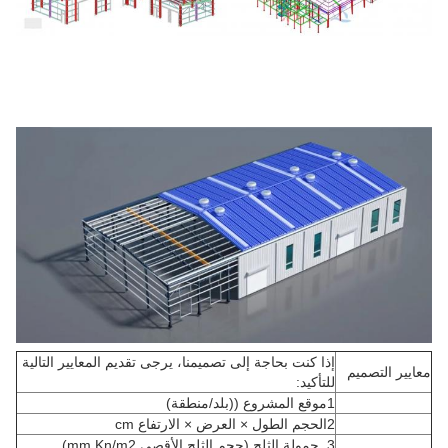
إذا كنت بحاجة إلى تصميمنا، يرجى تقديم المعايير التالية
معايير التصميم
للتأكيد:
1موقع المشروع ((بلد/منطقة)
2الحجم الطول × العرض × الارتفاع cm
3, حمولة الثلج (حجم الثلج الأقصى mm Kn/m2)