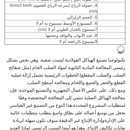
4، حمولة الرياح (سرعة الرياح القصوى Kn/m2 km/h
m/s)
5، الحجم الزلزالي
6، المستودع الأوسط مسموح به أم لا
7مسموح بالجدار الطوبي أم لا (cm)
8، عدد الأبواب والنوافذ وحجمها
9مسموح بالرافعة أم لا
تكنولوجيا تصنيع الهياكل الفولاذية ليست صعبة. وهي تخص بشكل
رئيسي المعالجة المادية الثانوية لمواد الصلب الخام (مثل صفائح
الصلب والصلب المقطع).الخطوات الرئيسية تشمل إزالةعملية
القطع والحفر والجمع واللحام ومعالجة أسطح الصلب.
ومع ذلك، على عكس الأعمال التجهيزية والتصنيع الموحدة، فإن
معالجة الهياكل الصلبة تنتمي إلى المعالجة المخصصة وفقًا
لمتطلبات المشروع المحددة.هذا النوع من التصنيع غير القياسي
يجعل من توسع أعماله على نطاق واسع يتطلب متطلبات عالية
على الإدارةوإدارة الإنتاج غير الدقيقة سوف تكون سهلة لزيادة
نفايات تكاليف الإنتاج. وهذا هو أيضا السبب الرئيسي لماذا العديد