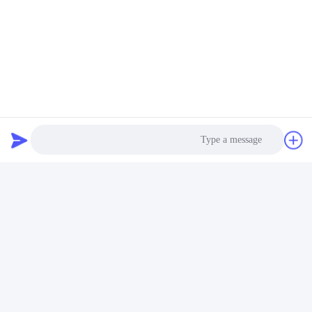
العلامات:
Photo
مبنى ورشة الهيكل الصلب,مستودعات الإطار الصلب,بناء الفولا
Video Call
بناء الهيكل الفولاذي للوحة PU,ورشة بناء الهيكل الصلب
Audio Call
Light Gauge Steel Construction