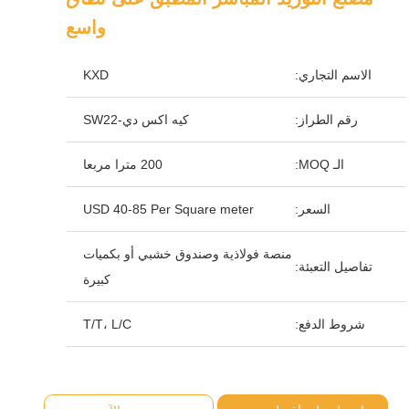
واسع
الاسم التجاري:
KXD
رقم الطراز:
كيه اكس دي-SW22
الـ MOQ:
200 مترا مربعا
السعر:
USD 40-85 Per Square meter
منصة فولاذية وصندوق خشبي أو بكميات
تفاصيل التعبئة:
كبيرة
شروط الدفع:
T/T، L/C