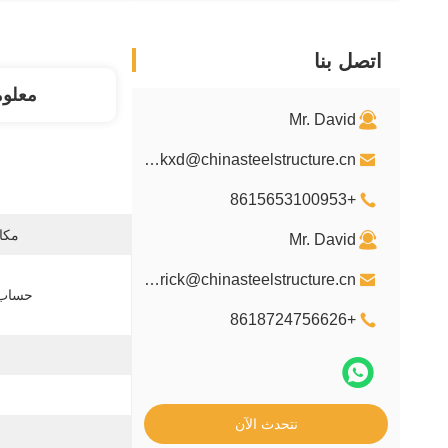
اتصل بنا
معلو
Mr. David
davidkxd@chinasteelstructure.cn
+8615653100953
مكان
Mr. David
kxdpatrick@chinasteelstructure.cn
حساب 
+8618724756626
نتحدث الآن