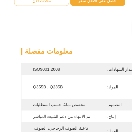
احصل على أفضل سعر
نتحدث الآن
معلومات مفصلة
دار الشهادات:
ISO9001:2008
المواد:
Q355B ، Q235B
التصميم:
مخصص تمامًا حسب المتطلبات
إنتاج:
تم الانتهاء من دعم التثبيت المباشر
EPS، الصوف الزجاجي، الصوف 
العزل: