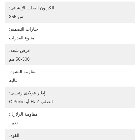
الكربون الصلب الإنشائي:
س 355
خيارات التصميم:
متنوع القدرات
عرض شفة:
50-300 مم
مقاومة التشوه:
عالية
إطار فولاذي رئيسي:
الصلب H، Z أو C Purlin
مقاومة الزلازل:
نعم..
القوة: