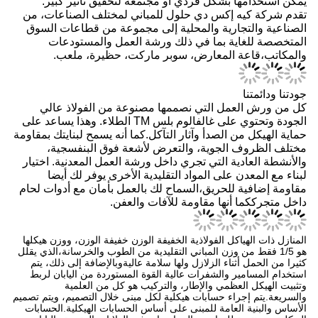
الفولاذ الخارجي، ومواد السقف، ومواد الجدران والديكور التي
يمكن استخدامها بشكل فردي أو مجتمعة لتحقيق تأثير كبير.
تقدم شركة كيه إكس دي حلول للمباني لمختلف الصناعات، من
الصناعية والتجارية والمحلية إلى مجموعة من قطاعات السوق
المتخصصة للغاية بما في ذلك ورشة العمل والمستودعات
والمكاتب،قاعة المعارض، سوبر ماركت، حظيرة، ملعب.
جودتنا ودائمتنا
كل من ورش العمل التي نصممها مصنوعة من الفولاذ عالي
الجودة وتحتوي على غالفالوم بلس TM الطلاء. وهذا يساعد على
حماية الهيكل من الصدأ وآثار التآكل.كما أنه يسمح لبنايتك بمقاومة
مختلف الظروف الجوية، والتعرض لأشعة فوق البنفسجية،
والأنشطة العادية التي تجري داخل ورشة العمل المعدنية. اختيار
لبناء مع المعدن على المواد التقليدية الأخرى يوفر لك أيضا
مقاومة إضافية للحريق،السماح لك بالعمل بأمان مع أدوات لحام
داخل متجرككما أنها مقاومة للآفات والعفن.
المنازل ذات الهياكل الفولاذية الخفيفة الوزن خفيفة الوزن، ووزن هيكلها
هو 1/5 فقط من وزن المباني التقليدية من الطوب والخرسانة،الذي يقلل
كثيرا من الحمل أثناء الزلازل ولها سلامة عاليةوبالإضافة إلى ذلك، يتم
استخدام المسامير والشفرات عالية القوة المستوردة من اليابان لربط
وتثبيت الهيكل العظمي والإطار، والتركيب هو كل من العلمية