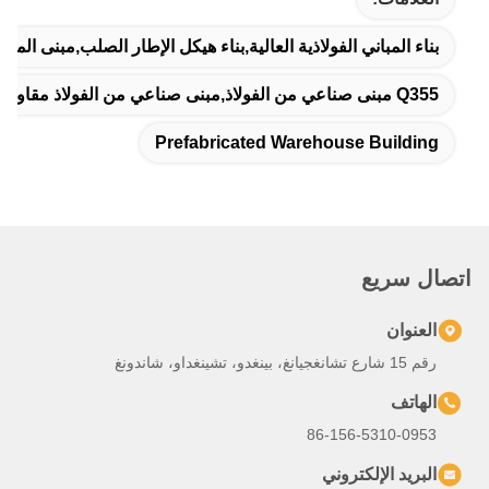
العلامات:
بناء المباني الفولاذية العالية,بناء هيكل الإطار الصلب,مبنى المس
Q355 مبنى صناعي من الفولاذ,مبنى صناعي من الفولاذ مقاوم للزلزال,بناء مبنى مستودعات المعادن
Prefabricated Warehouse Building
اتصال سريع
العنوان
رقم 15 شارع تشانغجيانغ، بينغدو، تشينغداو، شاندونغ
الهاتف
86-156-5310-0953