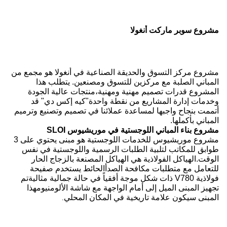
مشروع سوبر ماركت أنغولا
مشروع مركز التسوق والحديقة الصناعية في أنغولا هو مجمع من
المباني الصلبة مع مركزين للتسوق ومصنعين. يتطلب هذا
المشروع قدرات تصميم مهنية ومهنية،منتجات عالية الجودة
وخدمات إدارة المشاريع من نقطة واحدة"كيه إكس دي" قد
أتممت بنجاح واجبها لمساعدة عملائنا في تصميم وتصنيع وترميم
المباني بأكملها.
مشروع بناء المباني اللوجستية في موريشيوس SLOI
مشروع موريشيوس للخدمات اللوجستية هو مبنى يحتوي على 3
طوابق للمكاتب لتلبية الطلبات الرسمية واللوجستية في نفس
الوقت.الهياكل الفولاذية هي الهياكل المصنعة بالزجاج الحار
للتعامل مع متطلبات مكافحة الصدأالحائط يستخدم صفيحة
فولاذية V780 ذات شكل موجة أفقياً في حالة جمالية مثاليةتم
تجهيز المبنى الميل إلى أمام الواجهة مع شاشة الألومنيومهذا
المبنى سيكون علامة تاريخية في المكان المحلي
.