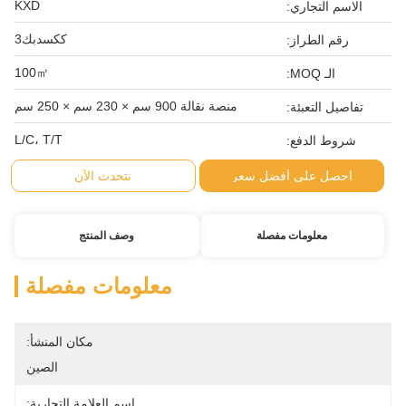
KXD
الاسم التجاري:
ككسدبك3
رقم الطراز:
100㎡
الـ MOQ:
منصة نقالة 900 سم × 230 سم × 250 سم
تفاصيل التعبئة:
L/C، T/T
شروط الدفع:
احصل على أفضل سعر
نتحدث الآن
معلومات مفصلة
وصف المنتج
معلومات مفصلة
مكان المنشأ:
الصين
اسم العلامة التجارية: