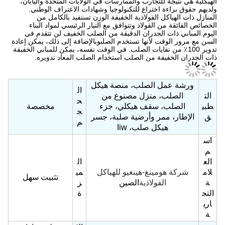
والسريعة.يتم إجراء حسابات هيكلية لكل مبنى خلال التصميم، ويتم تصميم
الأساس والبنية العامة للمبنى على أساس الحسابات الهيكلية.الحسابات
الهيكلية هي نتيجة للتجارب والممارسات في الولايات المتحدة واليابان،
ولديهم حقوق براءة اختراع للتكنولوجيا وشهادات الاعتراف الوطني.
المنازل ذات الهياكل الفولاذية الخفيفة الوزن تستفيد بالكامل من
الخصائص الفائقة من الفولاذ وتتوافق مع التيار الرئيسي لمواد البناء
اليوم.المباني ذات الجدران الدقيقة من الصلب الخفيف لن تتقدم في
السن مع مرور الوقت لأنها تستخدم الصلبوبالإضافة إلى ذلك، يمكن إعادة
تدوير 100٪ من نفايات الصلب. في الوقت نفسه، يمكن للمباني الخفيفة
ذات الجدران الخفيفة من الصلب استخدام الصلب المعاد تدويره.
ورشة عمل الصلب، منصة هيكل
ال
الت
الصلب، منزل مصنوع من
ح
طبي
الصلب، سقف هيكلي، جزء
مخصصة
ج
ق
الإطار، ممر وأرضية صلبة، جسر
م
هيكل صلب، Iiw
اس
م
الع
ال
لام
شركة هومينغ-هينغيو للهياكل
مي
تثبيت سهل
ة
الفولاذية
الصين
ز
التج
ة
اري