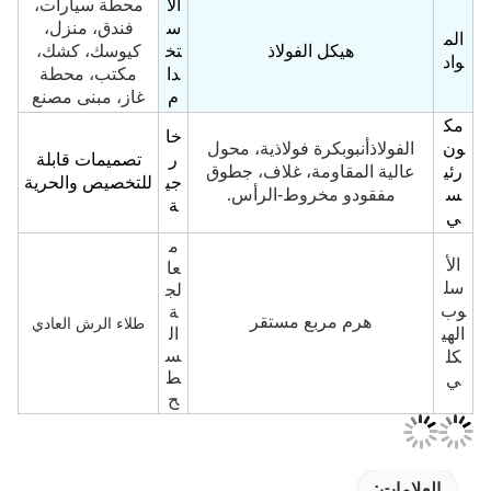
ة
الا
محطة سيارات،
س
فندق، منزل،
الم
هيكل الفولاذ
تخ
كيوسك، كشك،
واد
دا
مكتب، محطة
م
غاز، مبنى مصنع
مك
خا
ون
أنبوب
الفولاذ
كرة فولاذية، محول
ر
تصميمات قابلة
رئي
طوق
عالية المقاومة، غلاف، ج
جي
للتخصيص والحرية
س
مفقود
-
و مخروط
الرأس.
ة
ي
م
الأ
عا
سل
لج
وب
ة
هرم مربع مستقر
طلاء الرش العادي
الهي
ال
س
كل
ط
ي
ح