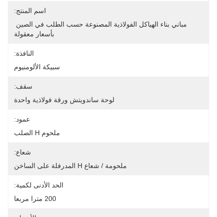
اسم المنتج:
مباني بناء الهياكل الفولاذية المصنوعة حسب الطلب في الصين 
بأسعار معقولة
النافذة:
سبيكة الألومنيوم
سقف:
لوحة ساندويتش ورقة فولاذية واحدة
عمود:
ملحوم H الصلب
شعاع:
ملحومة / شعاع H المدرفلة على الساخن
الحد الأدنى لكمية:
200 مترا مربعا