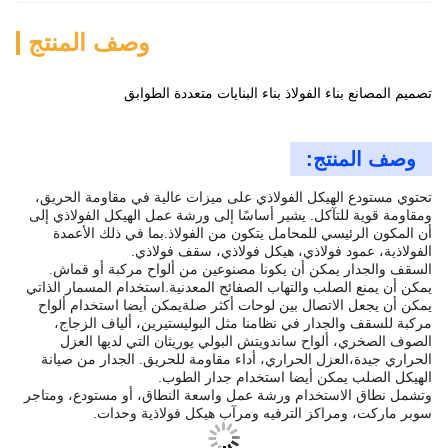
وصف المنتج
تصميم المصانع بناء الفولاذ بناء البنايات متعددة الطوابق
وصف المنتج:
تحتوي مستودع الهيكل الفولاذي على ميزات عالية في مقاومة الحريق،
ومقاومة قوية للتآكل. يشير أساسًا إلى ورشة عمل الهيكل الفولاذي إلى
أن المكون الرئيسي للمحامل يتكون من الفولاذ.بما في ذلك الأعمدة
الفولاذية، عمود فولاذي، هيكل فولاذي، سقف فولاذي.
السقف والجدار يمكن أن يكونا مصنوعين من ألواح مركبة أو قماش.
يمكن أن يمنع الصلب والتهاب الصفائح المعدنية.استخدام المسمار الذاتي
يمكن أن يجعل الاتصال بين لوحات أكثر صلةيمكن أيضا استخدام ألواح
مركبة للسقف والجدار في نظامنا مثل البوليستيرين، ألياف الزجاج،
الصوف الصخري، ألواح ساندويتش البولي يوريثان التي لديها العزل
الحراري جيدة،العزل الحراري، أداء مقاومة للحريق. الجدار من صيانة
الهيكل الصلب يمكن أيضا استخدام جدار الطوب.
وتشمل نطاق الاستخدام ورشة عمل واسعة النطاق، أو مستودع، ومتاجر
سوبر ماركت، ومراكز الترفيه ومرآب هيكل فولاذية وحدات.