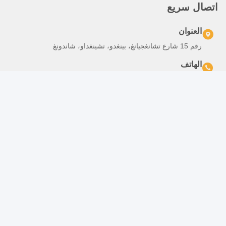
العلامات:
مبنى ورشة الهيكل الصلب,مستودعات الإطار الصلب,بناء الفولا
مبنى هيكل فولاذي متعدد الطوابق,بناء هيكل فولاذي مسبق الص
Light Gauge Steel Construction
Photo
Video Call
اتصال سريع
Audio Call
العنوان
رقم 15 شارع تشانغجيانغ، بينغدو، تشينغداو، شاندونغ
الهاتف
86-156-5310-0953