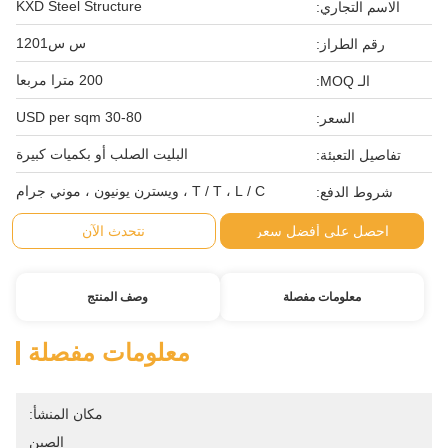
KXD Steel Structure
الاسم التجاري:
س س1201
رقم الطراز:
200 مترا مربعا
الـ MOQ:
30-80 USD per sqm
السعر:
البليت الصلب أو بكميات كبيرة
تفاصيل التعبئة:
T / T ، L / C ، ويسترن يونيون ، موني جرام
شروط الدفع:
احصل على أفضل سعر
نتحدث الآن
معلومات مفصلة
وصف المنتج
معلومات مفصلة
مكان المنشأ:
الصين