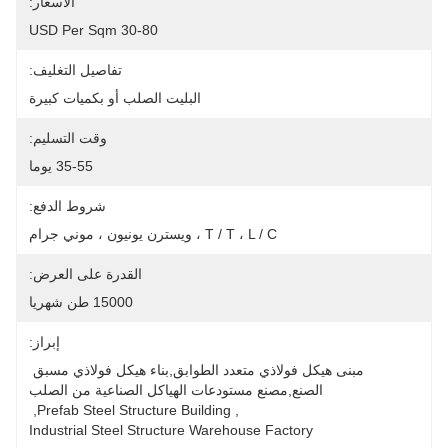
الأسعار:
30-80 USD Per Sqm
تفاصيل التغليف:
البليت الصلب أو بكميات كبيرة
وقت التسليم:
35-55 يوما
شروط الدفع:
T / T ، L / C ، ويسترن يونيون ، موني جرام
القدرة على العرض:
15000 طن شهريا
إبراز:
مبنى هيكل فولاذي متعدد الطوابق,بناء هيكل فولاذي مسبق 
الصنع,مصنع مستودعات الهياكل الصناعية من الصلب
, 
Prefab Steel Structure Building
, 
Industrial Steel Structure Warehouse Factory