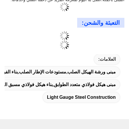
الدعم والخدمات:
في بناء الهيكل الصلب، ونحن نقدم الدعم التقني الشامل والخدمات
لضمان أن عملائنا الحصول على أقصى قدر من منتجاتنا.فريقنا من ذوي
الخبرة هو دائما في متناول اليد للإجابة على أي أسئلة قد يكون لديك حول
Patrick
المباني البنية الصلبة لدينا وتركيبهاخدمات الدعم التقني لدينا تشمل:
تقديم المشورة الخبراء في تصميم البناء والبناء
7:28 AM
حلول بناء مخصصة لتلبية متطلباتك الخاصة
المساعدة التقنية في الموقع أثناء التثبيت
Good day, what product are you looking for?
هدفنا هو توفير أعلى مستوى من الخدمة والدعم لعملائنا طوال دورة حياة
المبنى بأكمله.اتصل بنا اليوم لمعرفة المزيد عن دعمنا التقني وخدماتنا.
التعبئة والشحن: