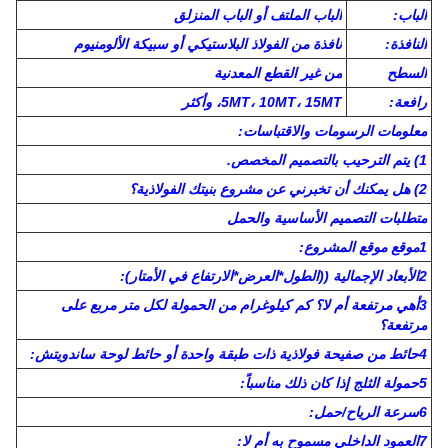
الحماية من
طلاء غليان ساخن أو مضاد للصدأ
الصدأ
البورلين
الفولاذ المتداول بارد C أو Z، Q355 أو Q235
والحواف
العمود
قطعة H المطاطية أو المطاطية ساخنة
والحزمة:
طريقة
توصيل
وصلة لحام أو وصلة مشبك
الهيكل
الصلب:
الحائط
لوحة شطيرة أو ورقة فولاذية
والسقف:
الباب:
الباب الملتف أو الباب المنزلق
النافذة:
نافذة من الفولاذ البلاستيكي أو سبيكة الألومنيوم
السطح
من غير القطع المعدنية
رافعة:
5MT، 10MT، 15MT، وأكثر
معلومات الرسومات والاقتباسات:
1) يتم الترحيب بالتصميم المخصص.