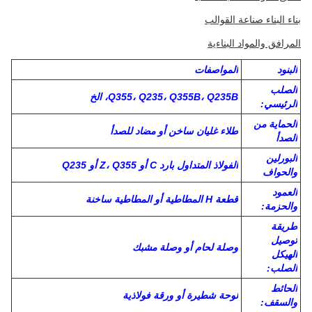
الخصائص:
اسم المنتج: مبنى هيكلي من الفولاذ
اللون: مخصص
الصلب الهيكلي الكربوني: Q235/Q355
الاستخدام: الصناعي / التجاري / السكني
التطبيق: بناء الفولاذ
السقف والجدار: ورقة فولاذية أو لوحة ساندوتش
تصنيع الفولاذ حسب الطلب
بناء البناء صناعة القوالب
المرافق والمواد البناءية
البنود
المواصفات
الصلب
Q355، Q235، Q355B، Q235B، الخ
الرئيسي: