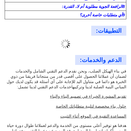
2) هل يمكنك أن تخبرني عن مشروع بنيتك الفولاذية؟
متطلبات التصميم الأساسية والحمل
1موقع موقع المشروع:
2الأبعاد الإجمالية ((الطول*العرض*الارتفاع في الأمتار):
3أهي مرتفعة أم لا؟ كم كيلوغرام من الحمولة لكل متر مربع على
مرتفعة؟
4حائط من صفيحة فولاذية ذات طبقة واحدة أو حائط لوحة ساندويتش:
5حمولة الثلج إذا كان ذلك مناسباً:
6سرعة الرياح/حمل:
7العمود الداخلي مسموح به أم لا:
8الرافعة الجوية مطلوبة أم لا، القدرة:
9أي متطلبات خاصة أخرى؟
التطبيقات: