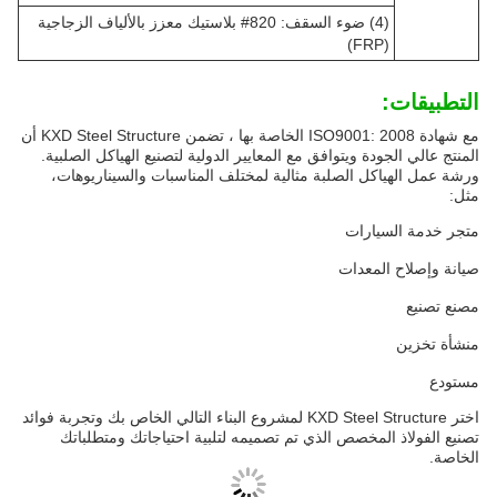
(4) ضوء السقف: 820# بلاستيك معزز بالألياف الزجاجية
(FRP)
التطبيقات:
مع شهادة ISO9001: 2008 الخاصة بها ، تضمن KXD Steel Structure أن
المنتج عالي الجودة ويتوافق مع المعايير الدولية لتصنيع الهياكل الصلبية.
ورشة عمل الهياكل الصلبة مثالية لمختلف المناسبات والسيناريوهات،
مثل:
متجر خدمة السيارات
صيانة وإصلاح المعدات
مصنع تصنيع
منشأة تخزين
مستودع
اختر KXD Steel Structure لمشروع البناء التالي الخاص بك وتجربة فوائد
تصنيع الفولاذ المخصص الذي تم تصميمه لتلبية احتياجاتك ومتطلباتك
الخاصة.