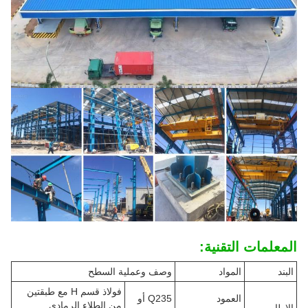
المعلمات التقنية:
البند
المواد
وصف وعملية السطح
فولاذ قسم H مع طبقتين
العمود
Q235 أو
من الطلاء الرمادي
الإطار