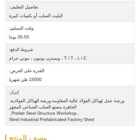
تفاصيل التغليف:
البليت الصلب أو بكميات كبيرة
وقت التسليم:
35-55 يوما
شروط الدفع:
T / T ، L / C ، ويسترن يونيون ، موني جرام
القدرة على العرض:
15000 طن شهريا
إبراز:
ورشة عمل لهياكل الفولاذ عالية المقاومة,ورشة الهياكل الفولاذية 
الجاهزة,مصنع الصلب الصناعي المجهز
, 
Prefab Steel Structure Workshop
, 
Steel Industrial Prefabricated Factory Shed
وصف المنتج