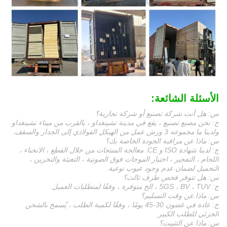
الأسئلة الشائعة:
س: هل أنت شركة تصنيع أو شركة تجارية؟
ج: نحن مصنع تصنيع ، يقع في مدينة تشينغداو ، بالقرب من ميناء تشينغداو.
ولدينا ما مجموعه 3 ورش عمل من الهيكل الفولاذي إلى الجدار والسقف.
س: ماذا عن مراقبة الجودة الخاصة بك؟
ج: لدينا شهادة ISO و CE. معالجة المنتجات من خلال القطع ، الانحناء ،
اللحام ، التفجير ، اختبار الموجات فوق الصوتية ، التعبئة والتخزين ،
التحميل لضمان عدم وجود عيوب نوعية.
س: هل تتوفر فحص طرف ثالث؟
ج: SGS ، BV ، TUV ، الخ متوفرة ، وفقًا لمتطلبات العميل.
س: ماذا عن وقت التسليم؟
ج: عادة في غضون 30-45 يومًا ، وفقًا لكمية الطلب ، يُسمح بالشحن
الجزئي للطلب الكبير.
س: ماذا عن التثبيت؟