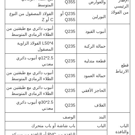
والعوارض
Q355
المتوسط
الرئيسي
من الفولاذ
Q235 أو
الفولاذ المصقول من النوع
البورلين
Q355
C أو Z
أنبوب دائري مع طبقتين من
أنبوب القيود
Q235
الطلاء الرمادي المتوسط
L50*4 الفولاذ الزاوية
حمالة الركبة
Q235
المصقول
φ12*2.5 أنبوب دائري
قطعة متدلية
Q235
معدني
قطع
الارتباط
أنبوب دائري مع طبقتين من
حمالة العمود
Q235
الطلاء الرمادي المتوسط
أنبوب دائري مع طبقتين من
الحاجز الأفقي
Q235
الطلاء الرمادي المتوسط
φ30*2.5 أنبوب دائري
الغلاف
Q235
معدني
البند
الوصف
الباب
الباب
باب شاشة أو باب متحرك
والنافذة
النافذة من PVC أو النافذة من سبيكة