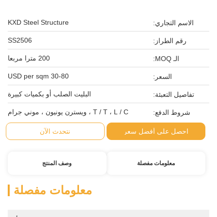
KXD Steel Structure
الاسم التجاري:
SS2506
رقم الطراز:
200 مترا مربعا
الـ MOQ:
30-80 USD per sqm
السعر:
البليت الصلب أو بكميات كبيرة
تفاصيل التعبئة:
T / T ، L / C ، ويسترن يونيون ، موني جرام
شروط الدفع:
احصل على أفضل سعر
نتحدث الآن
معلومات مفصلة
وصف المنتج
معلومات مفصلة