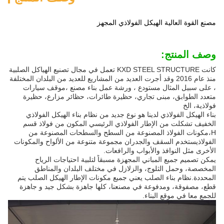
مصنع القوة العالية الهيكل الفولاذي المجهز
وصف المنتج:
كانت KXD STEEL STRUCTURE تعمل في مجال تصنيع الهياكل الصلبية
منذ عام 2016 وقد أجرت العديد من المشاريع للعديد من البلدان المختلفة
، على سبيل المثال مستودع ، ورشة عمل بناء مصنع ،موقف سيارات
متعدد الطوابق، مبنى تجاري، حظيرة طائرات، حظائر مزارع، حظيرة
فولاذية، الخ
بناء الهيكل الفولاذي لدينا هو نوع جديد من نظام بناء الهيكل الفولاذي
الخفيف تشكلت من الإطار الفولاذي الرئيسي المكون من فولاذ قسم
H،مكونات الفولاذ المصنوعة من السطح والسطحات المصنوعة من
الفولاذيستخدم السقف والجدران مجموعة متنوعة من الألواح والمكونات
الأخرى مثل النوافذ والأبواب والرافعات.
يمكن تصميم جميع المباني المجهزة مسبقاً لتلبية احتياجات الرياح
المخصصة، وحمل الثلوج، والزلازل في مختلف البلدان والمناطق
المحددة.نظام بناء الصلب يعني جميع مكونات الإطار الهيكل الصلب يتم
قطع، مصفوقة، ومدفوعة في مصنعنا، كلها جاهزة بشكل جيد و جاهزة
للجمع معا في موقع البناء.