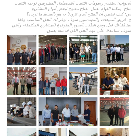
الجواب: سنقدم رسومات التثبيت التفصيلية، المشرفين توجيه التثبيت
متاح. يمكننا القيام بعمل مفتاح مفتوح لبعض أنواع المشاريع.
س: كيف نضمن أن المنتج الذي تزودنا به هو بالضبط ما نريده؟
ج: فريق المبيعات والمهندسين سوف توفر لك الحل المناسب وفقا
لمتطلباتك قبل وضع الطلب.الصور المتوفرة للمشاريع المكتملة، والتي
سوف تساعدك على فهم الحل الذي قدمناه بعمق.