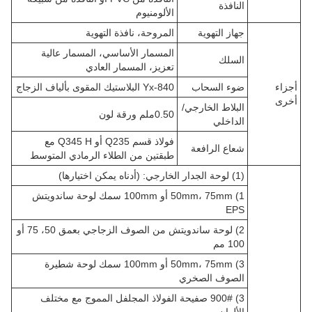
النافذة
الألومنيوم
جهاز التهوية
المروحة، نافذة التهوية
المسمار الأساسي، المسمار عالية
السلك
تعزيز، المسمار العادي
أجزاء
ضوء السحاب
Yx-840 البلاستيك المقوى بألياف الزجاج
أخرى
البلاط الخارجي/
0.50ملم ورقة لون
الداخلي
فولاذ قسم Q235 أو Q345 H مع
شعاع الرافعة
طبقتين من الطلاء الرمادي المتوسط
(1) لوحة الجدار الخارجي: (أدناه يمكن اختيارها)
1) 50mm، 75mm أو 100mm سمك لوحة ساندويتش
EPS
2) لوحة ساندويتش من الصوف الزجاجي بعمق 50، 75 أو
100 مم
3) 50mm، 75mm أو 100mm سمك لوحة شطيرة
الصوف الصخري
3) 900# صفيحة الفولاذ المجلفل المموج مع مختلف
الألوان