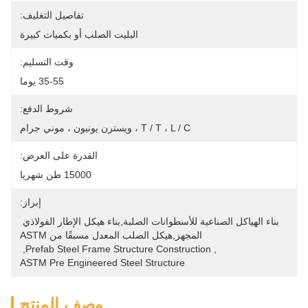
تفاصيل التغليف:
البليت الصلب أو بكميات كبيرة
وقت التسليم:
35-55 يوما
شروط الدفع:
T / T ، L / C ، ويسترن يونيون ، موني جرام
القدرة على العرض:
15000 طن شهريا
إبراز:
بناء الهياكل الصناعية للأسطوانات الصلبة,بناء هيكل الإطار الفولاذي 
المجهز,هيكل الصلب المعدل مسبقًا من ASTM
, 
Prefab Steel Frame Structure Construction
, 
ASTM Pre Engineered Steel Structure
وصف المنتج