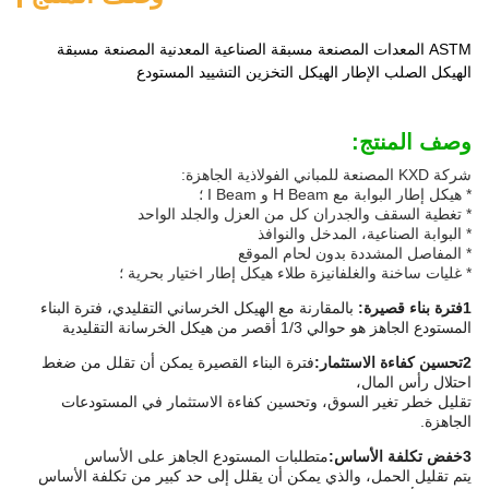
ASTM المعدات المصنعة مسبقة الصناعية المعدنية المصنعة مسبقة
الهيكل الصلب الإطار الهيكل التخزين التشييد المستودع
وصف المنتج:
شركة KXD المصنعة للمباني الفولاذية الجاهزة:
* هيكل إطار البوابة مع H Beam و I Beam ؛
* تغطية السقف والجدران كل من العزل والجلد الواحد
* البوابة الصناعية، المدخل والنوافذ
* المفاصل المشددة بدون لحام الموقع
* غليات ساخنة والغلفانيزة طلاء هيكل إطار اختيار بحرية ؛
1فترة بناء قصيرة:
بالمقارنة مع الهيكل الخرساني التقليدي، فترة البناء
المستودع الجاهز هو حوالي 1/3 أقصر من هيكل الخرسانة التقليدية
2تحسين كفاءة الاستثمار:
فترة البناء القصيرة يمكن أن تقلل من ضغط
احتلال رأس المال،
تقليل خطر تغير السوق، وتحسين كفاءة الاستثمار في المستودعات
الجاهزة.
3خفض تكلفة الأساس:
متطلبات المستودع الجاهز على الأساس
يتم تقليل الحمل، والذي يمكن أن يقلل إلى حد كبير من تكلفة الأساس