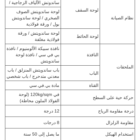
ساندوتش الألياف الزجاجية /
لوحة السقف
لوحة ساندويتش الصوف
نظام الصيانة
الصخري / لوحة ساندويتش
بول / ورقة فولاذية
لوحة ساندويتش / ورقة
لوحة الحائط
فولاذية مغلفة
نافذة سبيكة الألومنيوم / نافذة
النافذة
بي في سي / نافذة لوحة
ساندويتش
الملحقات
باب ساندويتش المنزلق / باب
الباب
معدني متدحرج / باب شخصي
القناة
مادة بي.في.سي
في 120kg/sqm (لوحة
حركة حية على السطح
الفولاذ الملون محاطة)
درجة مقاومة الرياح
12 درجة
مقاومة الزلزال
8 درجات
استخدام الهيكل
ما يصل إلى 50 سنة