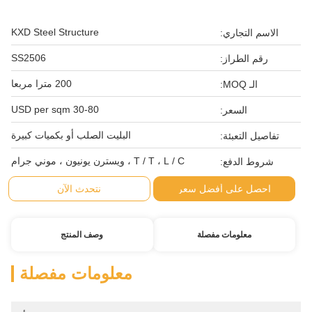
KXD Steel Structure
الاسم التجاري:
SS2506
رقم الطراز:
200 مترا مربعا
الـ MOQ:
30-80 USD per sqm
السعر:
البليت الصلب أو بكميات كبيرة
تفاصيل التعبئة:
T / T ، L / C ، ويسترن يونيون ، موني جرام
شروط الدفع:
احصل على أفضل سعر
نتحدث الآن
معلومات مفصلة
وصف المنتج
معلومات مفصلة