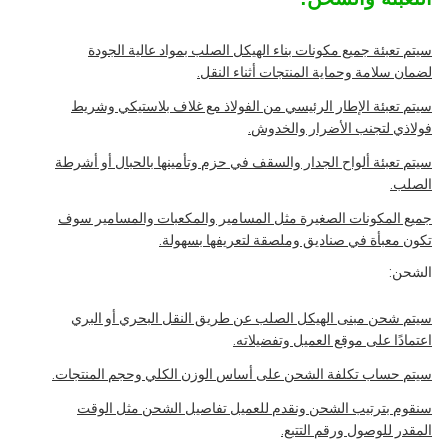
سيتم تعبئة جميع مكونات بناء الهيكل الصلب بمواد عالية الجودة
لضمان سلامة وحماية المنتجات أثناء النقل.
سيتم تعبئة الإطار الرئيسي من الفولاذ مع غلاف بلاستيكي وشريط
فولاذي لتجنب الأضرار والخدوش.
سيتم تعبئة ألواح الجدار والسقف في حزم وتأمينها بالحبال أو أشرطة
الصلب.
جميع المكونات الصغيرة مثل المسامير والمكعبات والمسامير سوف
تكون معبأة في صناديق وملصقة لتعريفها بسهولة.
الشحن:
سيتم شحن مبنى الهيكل الصلب عن طريق النقل البحري أو البري
اعتمادًا على موقع العميل وتفضيلاته.
سيتم حساب تكلفة الشحن على أساس الوزن الكلي وحجم المنتجات.
سنقوم بترتيب الشحن ونقدم للعميل تفاصيل الشحن مثل الوقت
المقدر للوصول ورقم التتبع.