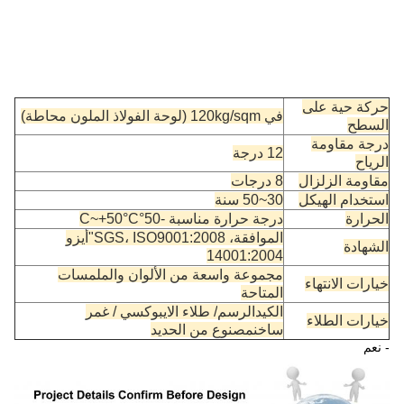
حركة حية على
في 120kg/sqm (لوحة الفولاذ الملون محاطة)
السطح
درجة مقاومة
12 درجة
الرياح
مقاومة الزلزال
8 درجات
استخدام الهيكل
30~50 سنة
الحرارة
درجة حرارة مناسبة -50°C~+50°C
الموافقة، SGS، ISO9001:2008"أيزو
الشهادة
14001:2004
مجموعة واسعة من الألوان والملمسات
خيارات الانتهاء
المتاحة
الكيد
الرسم
/ طلاء الايبوكسي / غمر
خيارات الطلاء
ساخن
مصنوع من الحديد
- نعم