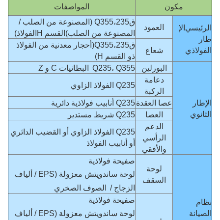
مكون
المواصفات
ق235،
Q355 (المصنوعة من الصلب /
العمود
الرئيسي
الإ
المصنوعة من الصلب)
القسم H
الفولاذ)
طار
ق235،
Q355
(أحجار معدنية من الفولاذ
الفولاذي
شعاع
ذو القسم H)
البورلين
Q235، Q355
البطانيات C و Z
دعامة
Q235 الفولاذ الزاوي
الركبة
الإطار
عصا العقدة
Q235 أنابيب فولاذية دائرية
الثانوي
العصا
Q235 شريط مستدير
الدعم
Q235 الفولاذ الزاوي أو القضيب الدائري
الرأسي
أو أنابيب الفولاذ
والأفقي
صفيحة فولاذية
لوحة
لوحة ساندويتش معزولة (EPS / ألياف
السقف
الزجاج /
الصوف الصخري
صفيحة فولاذية
نظام
الصيانة
لوحة ساندويتش معزولة (EPS / ألياف