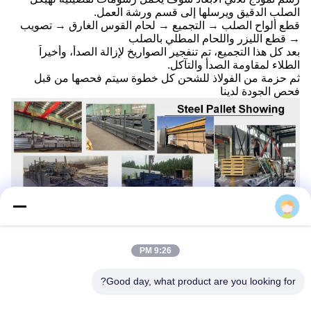
الصلب الدقيق ويرسلها إلى قسم ورشة العمل.
قطع ألواح الصلب → التجميع → لحام القوس الغارق → تصويب
→ قطع الليزر واللحام المطلي بالصلب
بعد كل هذا التجميع، تم تنفجير الصواريخ لإزالة الصدأ، وأخيراً
الطلاء لمقاومة الصدأ والتآكل.
ثم حزمة من الفولاذ للشحن كل خطوة سيتم فحصها من قبل
فحص الجودة لدينا
9:26 PM
طريقة تعبئة حاويات الصلب هي استخدام حاويات الصلب
للهيكل
Good day, what product are you looking for?
الرئيسي من الفولاذ
. يمكن لهذه الطريقة أن تكون أفضل لحماية
الإطار الصلب، وسوف يكون تحميل وتفريغ سريعة ومريحة لأنها
يمكن أن تؤخذ ككل.أفضل ميزة يمكن أن توفر كمية الحاويات،