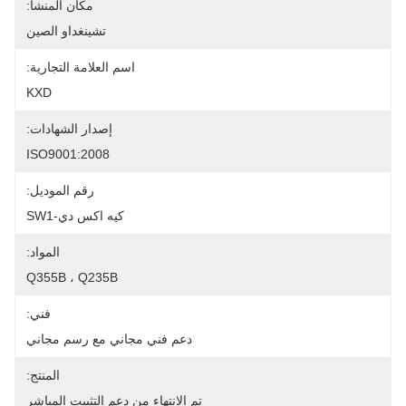
مكان المنشأ:
تشينغداو الصين
اسم العلامة التجارية:
KXD
إصدار الشهادات:
ISO9001:2008
رقم الموديل:
كيه اكس دي-SW1
المواد:
Q355B ، Q235B
فني:
دعم فني مجاني مع رسم مجاني
المنتج:
تم الانتهاء من دعم التثبيت المباشر