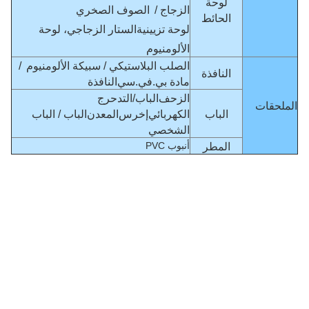
لوحة
الزجاج /
الصوف الصخري
الحائط
لوحة تزيينية
الستار الزجاجي، لوحة
الألومنيوم
الصلب البلاستيكي / سبيكة الألومنيوم
/
النافذة
مادة بي.في.سي
النافذة
الزحف
الباب
/
التدحرج
الملحقات
الباب
الكهربائي
إخرس
المعدن
الباب / الباب
الشخصي
أنبوب PVC
المطر