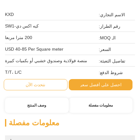
KXD
الاسم التجاري:
كيه اكس دي-SW1
رقم الطراز:
200 مترا مربعا
الـ MOQ:
USD 40-85 Per Square meter
السعر:
منصة فولاذية وصندوق خشبي أو بكميات كبيرة
تفاصيل التعبئة:
T/T، L/C
شروط الدفع:
احصل على أفضل سعر
نتحدث الآن
معلومات مفصلة
وصف المنتج
معلومات مفصلة