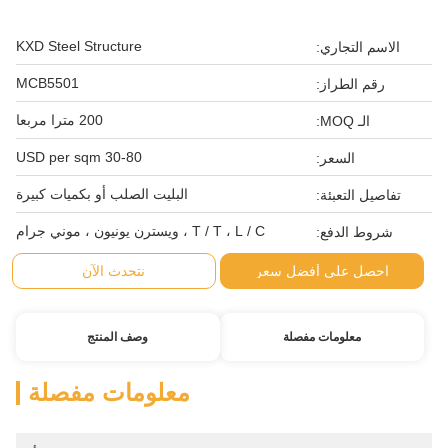
KXD Steel Structure
الاسم التجاري:
MCB5501
رقم الطراز:
200 مترا مربعا
الـ MOQ:
30-80 USD per sqm
السعر:
البليت الصلب أو بكميات كبيرة
تفاصيل التعبئة:
T / T ، L / C ، ويسترن يونيون ، موني جرام
شروط الدفع:
احصل على أفضل سعر
نتحدث الآن
معلومات مفصلة
وصف المنتج
معلومات مفصلة