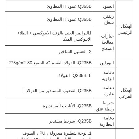
العمود
Q355B عمود H المطاوئ
ريفتر،
Q355B عمود H المطاوئ
شعاع
الهيكل
الرئيسي
1البرايمر الغني بالزنك الايبوكسي + الطلاء
خيارات
الايبوكسي الميكا
معالجة
السطح
2. الغسيل الساخن
البورلين
Q235B، الفولاذ القسم C، التصبغ 80-275g/m2
دعامة
Q235B، L- الفولاذ
الزاوية
دعامة
الهيكل
Q235B القضيب المستدير من الفولاذ L
عابرة
الفرعي
شريط
Q235B، الأنابيب المستديرة
ربطة عنق
دعامة
Q235B، شريط مستدير
البطارية
1. لوحة شطيرة معزولة ، PU ، الصوف