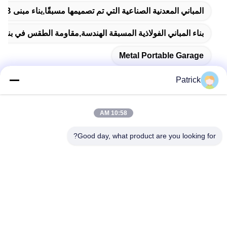
المباني المعدنية الصناعية التي تم تصميمها مسبقًا,بناء مبنى PEB,المرآب المحمول المعدني
بناء المباني الفولاذية المسبقة الهندسة,مقاومة الطقس في بناء ا
Metal Portable Garage
Patrick
10:58 AM
اتصال سريع
Good day, what product are you looking for?
العنوان
رقم 15 شارع تشانغجيانغ، بينغدو، تشينغداو، شاندونغ
الهاتف
86-156-5310-0953
البريد الإلكتروني
davidkxd@chinasteelstructure.cn