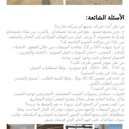
الأسئلة الشائعة:
س: هل أنت شركة تصنيع أو شركة تجارية؟
ج: نحن مصنع تصنيع ، يقع في مدينة تشينغداو ، بالقرب من ميناء تشينغداو.
ولدينا ما مجموعه 3 ورش عمل من الهيكل الفولاذي إلى الجدار والسقف.
س: ماذا عن مراقبة الجودة الخاصة بك؟
ج: لدينا شهادة ISO و CE. معالجة المنتجات من خلال القطع ، الانحناء ،
اللحام ، التفجير ، اختبار الموجات فوق الصوتية ، التعبئة والتخزين ،
التحميل لضمان عدم وجود عيوب نوعية.
س: هل تتوفر فحص طرف ثالث؟
ج: SGS ، BV ، TUV ، الخ متوفرة ، وفقًا لمتطلبات العميل.
س: ماذا عن وقت التسليم؟
ج: عادة في غضون 30-45 يومًا ، وفقًا لكمية الطلب ، يُسمح بالشحن
الجزئي للطلب الكبير.
س: ماذا عن التثبيت؟
الجواب: سنقدم رسومات التثبيت التفصيلية، المشرفين توجيه التثبيت
متاح. يمكننا القيام بعمل مفتاح مفتوح لبعض أنواع المشاريع.
س: كيف نضمن أن المنتج الذي تزودنا به هو بالضبط ما نريده؟
ج: فريق المبيعات والمهندسين سوف توفر لك الحل المناسب وفقا
لمتطلباتك قبل وضع الطلب.الصور المتوفرة للمشاريع المكتملة، والتي
سوف تساعدك على فهم الحل الذي قدمناه بعمق.