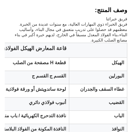
وصف المنتج:
فريق خبرائنا
فريق الخبراء ذوي المهارات العالية، مع سنوات عديدة من الخبرة.
معظمهم قد حصلوا على تدريب متعمق في مجال البناء، وأساليب
البناء،بناء الفولاذ المعدل مسبقاً في الخارج، لديهم خبرة أكبر في بناء
مصانع الصلب الكبيرة.
قاعة المعارض الهيكل الفولاذي ا
الهيكل
قطعة H مصفحة من الصلب
البورلين
القسم ج القسم ج
غطاء السقف والجدران
لوحة ساندويتش أو ورقة فولاذية فا
القضيب
أنبوب فولاذي دائري
الباب
نافذة التدحرج الكهربائية / باب منزل
النوافذ
النافذة المكونة من الفولاذ البلاستيك