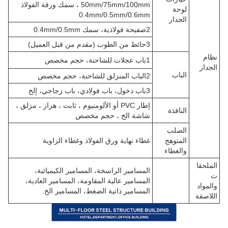
50mm/75mm/100mm ، سمك ورقة الفولاذ
لوحة
0.4mm/0.5mm/0.6mm
الجدار
2صفيحة فولاذية، سمك 0.4mm/0.5mm
3حائط من الطوب (مقدم من قبل العميل)
نظام
1باب عجلات للشاحنة، حجم مخصص
الجدار
الباب
2الباب المنزلق للشاحنة، حجم مخصص
3باب دخول، باب فولاذي، باب زجاجي، إلخ
إطار PVC أو الألومنيوم ، ثابت ، هزاز ، مزلق ،
النافذة
شاشة الخ ، حجم مخصص
الصلب
المتوهج
غطاء نهاية ورق الفولاذ وغطاء الزاوية
والغطاء
الملحقا
المسامير الراسخة، المسامير الكيميائية،
ت
المسامير عالية المقاومة، المسامير العادية،
والمواد
المسامير ذاتية الضغط، المسامير الخ.
اللاصقة