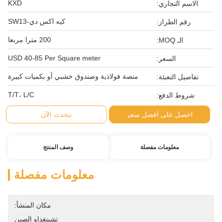
KXD
الاسم التجاري:
كيه اكس دي-SW13
رقم الطراز:
200 مترا مربعا
الـ MOQ:
USD 40-85 Per Square meter
السعر:
منصة فولاذية وصندوق خشبي أو بكميات كبيرة
تفاصيل التعبئة:
T/T، L/C
شروط الدفع:
احصل على أفضل سعر
نتحدث الآن
معلومات مفصلة
وصف المنتج
معلومات مفصلة
مكان المنشأ:
تشينغداو الصين