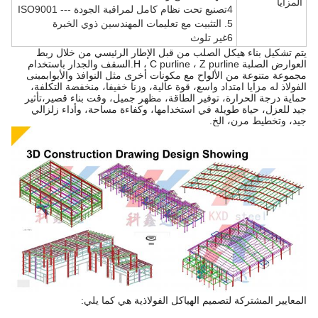
المزايا
4تصنيع تحت نظام كامل لمراقبة الجودة --- ISO9001
5. التثبيت مع تعليمات المهندسين ذوي الخبرة
6غير تلوث
يتم تشكيل بناء هيكل الصلب من قبل الإطار الرئيسي من خلال ربط
العوارض الصلبة H ، C purline ، Z purline.السقف والجدار باستخدام
مجموعة متنوعة من الألواح مع مكونات أخرى مثل النوافذ والأبوابمبنى
الفولاذ له مزايا امتداد واسع، قوة عالية، وزنا خفيفا، منخفضة التكلفة،
حماية درجة الحرارة، توفير الطاقة، مظهر جميل، وقت بناء قصير،تأثير
جيد للعزل، حياة طويلة في استخدامها، وكفاءة مساحة، وأداء زلزالي
جيد، وتخطيط مرن، الخ.
المعايير المشتركة لتصميم الهياكل الفولاذية هي كما يلي: