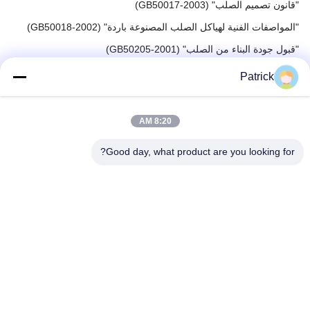
"قانون تصميم الصلب" (GB50017-2003)
"المواصفات الفنية لهياكل الصلب المصنوعة باردة" (GB50018-2002)
"قبول جودة البناء من الصلب" (GB50205-2001)
"المواصفات التقنية للبنية الصلبة المطاومة" (JGJ81-2002 ، J218-
Patrick
2002)
"المواصفات التقنية للهيكل الفولاذي للمباني الطويلة" (JGJ99-98)
8:20 AM
Good day, what product are you looking for?