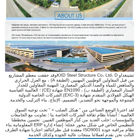
تشينغداو KXD Steel Structure Co، Ltd، D
وقد حققت معظم المشاريع
من قبل المقاولين الوطنيين المهنيين (الطبقة A) ، مع العزل الحراري
والمناهض للمياه والصدأ.الديكور المعماري؛ المهنية المقاولين للجدار
الستار المعماري (الطبقة ب) ، EN1090 شهادة (CE) ؛ العالمية القياسية
الهيكل الفولاذي المتقدم شهادة (EXC-3).الشركات الخاصة الدولية
المتنوعة والموجهة نحو التصدير، التصميم، الإنتاج، بناء التركيب والخدمة.
لقد اخترنا الوضع الصناعي من " هيكل الصلب + " تحت توجيه السوق
العالمية ؛ أنشأنا نظام ثقافة الشركات الخاصة بنا ؛ تعاونت مع الجامعات
والمؤسسات ؛جلب العديد من كبار الموظفين الفنيين· تحسين مخططنا
التنظيمي الخاص في شكل محور عجلة؛ إنشاء إدارة ERP المعلوماتية.بناء
نظام مراقبة جودة ISO9001 معقدة قبل نظرائنالقد اجتازنا شهادة الطرف
الثالث نحن نقدم لعملائنا منتجات عالية الجودة وكذلك الخدمة