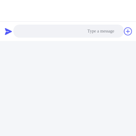
Photo
Video Call
Audio Call