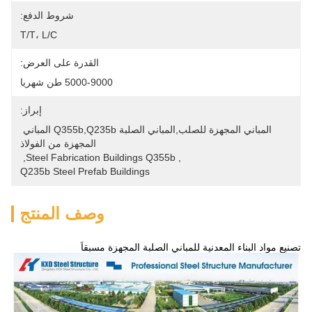
شروط الدفع:
T/T، L/C
القدرة على العرض:
5000-9000 طن شهريا
إبراز:
المباني المجهزة للصلب,المباني الصلبة Q355b,Q235b المباني 
المجهزة من الفولاذ
, 
Steel Fabrication Buildings Q355b
, 
Q235b Steel Prefab Buildings
وصف المنتج
تصنيع مواد البناء المعدنية للمباني الصلبة المجهزة مسبقاً