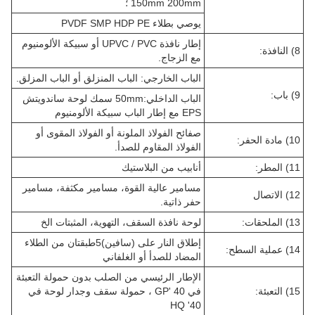
150mm 200mm ؛
يوصي بطلاء PVDF SMP HDP PE
إطار نافذة UPVC / PVC أو سبيكة الألومنيوم
8) النافذة:
مع الزجاج.
الباب الخارجي: الباب المنزلق أو الباب المزلق.
9) باب:
الباب الداخلي:50mm سمك لوحة ساندويتش
EPS مع إطار الباب سبيكة الألومنيوم
صفائح الفولاذ الملونة أو الفولاذ المقوى أو
10) مادة الحفر:
الفولاذ المقاوم للصدأ.
11) المطر:
أنابيب من البلاستيك
مسامير عالية القوة، مسامير مكثفة، مسامير
12) الاتصال
حفر ذاتية.
13) الملحقات:
لوحة نافذة السقف، التهوية، المثبتات الخ
إطلاق النار على (سافين)5طبقتان من الطلاء
14) عملية السطح:
المضاد للصدأ أو الغلفاني
الإطار الرئيسي من الصلب بدون حمولة التعبئة
15) التعبئة:
في 40 'GP ، حمولة سقف وجدار لوحة في
40' HQ