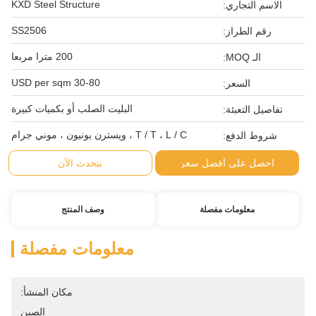
KXD Steel Structure
الاسم التجاري:
SS2506
رقم الطراز:
200 مترا مربعا
الـ MOQ:
30-80 USD per sqm
السعر:
البليت الصلب أو بكميات كبيرة
تفاصيل التعبئة:
T / T ، L / C ، ويسترن يونيون ، موني جرام
شروط الدفع:
احصل على أفضل سعر
نتحدث الآن
معلومات مفصلة
وصف المنتج
معلومات مفصلة
مكان المنشأ:
الصين