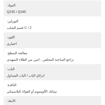
المواد:
Q235 / Q345
البورلين:
C / Z قسم الصلب
اللون:
اختياري
معالجة السطح:
تراجع الساخنة المجلفن ، اثنين من الطلاء التمهيدي
الباب:
انزلاق الباب / الباب المتداول
النافذة:
سبائك الألومنيوم أو الفولاذ البلاستيكي
الأبعاد: