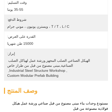
وقت التسليم:
35-55 يوما
شروط الدفع:
T / T ، L / C ، ويسترن يونيون ، موني جرام
القدرة على العرض:
15000 طن شهريا
إبراز:
الهيكل الصناعي الصلب المجهز,ورشة عمل لهياكل الصلب 
الصناعية,مبنى مصنوع من قبل من طراز خاص
, 
Industrial Steel Structure Workshop
, 
Custom Modular Prefab Building
وصف المنتج
مستودع وحدات بناء مبنى مصنوع من قبل صناعي ورشة عمل هيكل
فولاذية مصنوعة من قبل