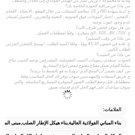
ولدينا ما مجموعه 3 ورش عمل من الهيكل الفولاذي إلى الجدار والسقف.
س: ماذا عن مراقبة الجودة الخاصة بك؟
ج: لدينا شهادة ISO و CE. معالجة المنتجات من خلال القطع ، الانحناء ، اللحام
، التفجير ، اختبار الموجات فوق الصوتية ، التعبئة والتخزين ، التحميل لضمان
عدم وجود عيوب نوعية.
س: هل تتوفر فحص طرف ثالث؟
ج: SGS ، BV ، TUV ، الخ متوفرة ، وفقًا لمتطلبات العميل.
س: ماذا عن وقت التسليم؟
ج: عادة في غضون 30-45 يومًا ، وفقًا لكمية الطلب ، يُسمح بالشحن الجزئي
للطلب الكبير.
س: ماذا عن التثبيت؟
الجواب: سنقدم رسومات التثبيت التفصيلية، المشرفين توجيه التثبيت متاح.
يمكننا القيام بعمل مفتاح مفتوح لبعض أنواع المشاريع.
س: كيف نضمن أن المنتج الذي تزودنا به هو بالضبط ما نريده؟
ج: فريق المبيعات والمهندسين سوف توفر لك الحل المناسب وفقا
لمتطلباتك قبل وضع الطلب.الصور المتوفرة للمشاريع المكتملة، والتي
سوف تساعدك على فهم الحل الذي قدمناه بعمق.
العلامات:
بناء المباني الفولاذية العالية,بناء هيكل الإطار الصلب,مبنى المس