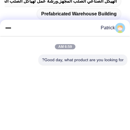
الهيكل الصناعي الصلب المجهز,ورشة عمل لهياكل الصلب الص
Prefabricated Warehouse Building
Patrick
6:59 AM
اتصال سريع
Good day, what product are you looking for?
العنوان
رقم 15 شارع تشانغجيانغ، بينغدو، تشينغداو، شاندونغ
الهاتف
86-156-5310-0953
البريد الإلكتروني
davidkxd@chinasteelstructure.cn