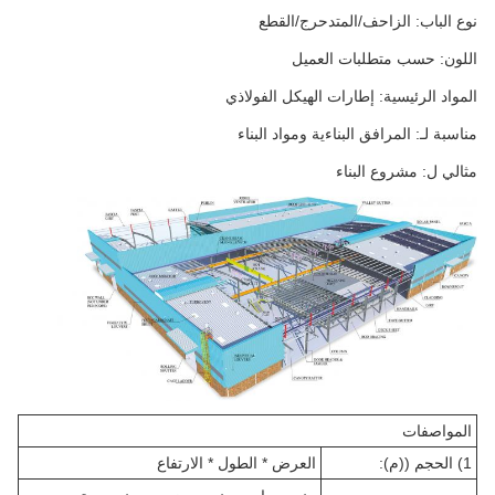
نوع الباب: الزاحف/المتدحرج/القطع
اللون: حسب متطلبات العميل
المواد الرئيسية: إطارات الهيكل الفولاذي
مناسبة لـ: المرافق البناءية ومواد البناء
مثالي ل: مشروع البناء
المواصفات
1) الحجم ((م):
العرض * الطول * الارتفاع