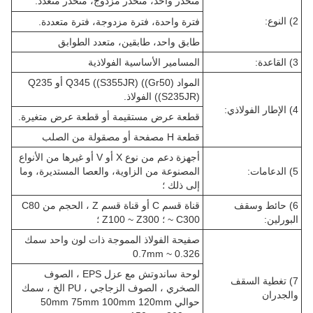
منحدر واحد، منحدر مزدوج، منحدر متعدد.
2) النوع:
فترة واحدة، فترة مزدوجة، فترة متعددة.
طابق واحد، طابقين، متعدد الطوابق
3) القاعدة:
المسامير الأساسية الفولاذية
المواد Q345 ((S355JR) ((Gr50) أو Q235
((S235JR) الفولاذ.
4) الإطار الفولاذي:
قطعة عرض مستقيمة أو قطعة عرض متغيرة.
قطعة H مصفحة أو مصقولة من الصلب
أجهزة دعم من نوع X أو V أو غيرها من الأنواع
5) الدعامات:
المصنوعة من الزاوية، والعصا المستديرة، وما
إلى ذلك ؛
6) حائط وسقف
قناة قسم C أو قناة قسم Z ، الحجم من C80
البورلين:
~ C300 ؛ Z100 ~ Z300 ؛
صفيحة الفولاذ المموجة ذات لون واحد سمك
0.326 ~ 0.7mm
لوحة ساندوتش مع عزل EPS ، الصوف
7) تغطية السقف
الصخري ، الصوف الزجاجي ، PU الخ ، سمك
والجدران
حوالي 50mm 75mm 100mm 120mm