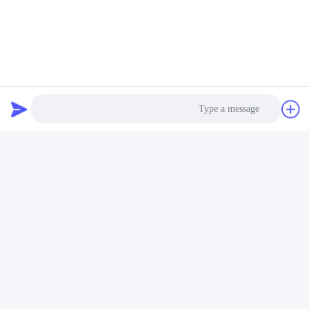
يمكن أن يكون لها تشوه كبير، يمكن أن تتحمل الحمل الديناميكي. فترة
البناء قصيرة.
Photo
Video Call
Audio Call