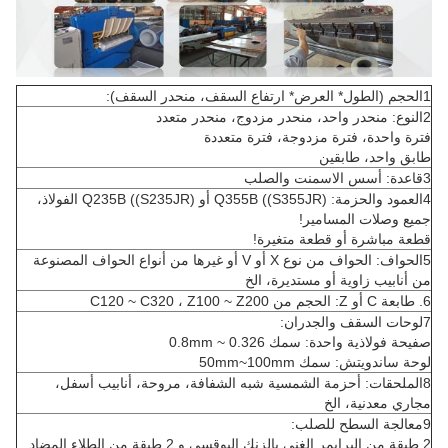
1الحجم (الطول* العرض* ارتفاع السقف، منحدر السقف):
2النوع: منحدر واحد، منحدر مزدوج، منحدر متعدد
فترة واحدة، فترة مزدوجة، فترة متعددة
طابق واحد، طابقين
3قاعدة: أسس الاسمنت والصلب
4العمود والحزمة: Q355B ((S355JR) أو Q235B ((S235JR) الفولاذ،
جميع وصلات المسامير!
قطعة مباشرة أو قطعة متغيرة!
5الحواف: الحواف من نوع X أو V أو غيرها من أنواع الحواف المصنوعة
من أنابيب زاوية أو مستديرة، الخ
6. طابعة C أو Z: الحجم من C120 ~ C320 ، Z100 ~ Z200
7لوحات السقف والجدران:
صفيحة فولاذية واحدة: سمك 0.326 ~ 0.8mm
لوحة ساندويتش: سمك 50mm~100mm
8الملحقات: أحزمة الشمسية شبه الشفافة، مروحة، أنابيب أسفل،
مجاري معدنية، الخ
9معالجة السطح للصلب:
2 طبقة من البرايمر الغني بالزنك البوقسي و 2 طبقة من الطلاء المضاد