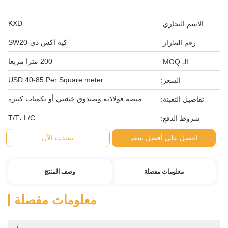
KXD
الاسم التجاري:
كيه اكس دي-SW20
رقم الطراز:
200 مترا مربعا
الـ MOQ:
USD 40-85 Per Square meter
السعر:
منصة فولاذية وصندوق خشبي أو بكميات كبيرة
تفاصيل التعبئة:
T/T، L/C
شروط الدفع:
احصل على أفضل سعر
نتحدث الآن
معلومات مفصلة
وصف المنتج
معلومات مفصلة