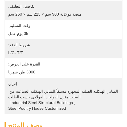
تفاصيل التغليف:
منصة فولاذية 900 سم × 225 سم × 250 سم
وقت التسليم:
35 يوم عمل
شروط الدفع:
L/C، T/T
القدرة على العرض:
5000 طن شهريا
إبراز:
المباني الهيكلية الصلبة المجهزة مسبقاً,المباني الهيكلية الصناعية من 
الصلب,منزل الدواجن الفولاذي حسب الطلب
, 
Industrial Steel Structural Buildings
, 
Steel Poultry House Customized
وصف المنتج