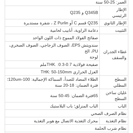
العمر: 25-50 سنة
الإطار
Q345B و Q235
الرئيسي
الإطار الثانوي
Q235 قسم C أو Z Purlin ، شفرة مستديرة
التثبيت
دعامة الزاوية، أنابيب لحامية
صفائح الفولاذ المموج ذات اللون الواحد
سندويتش EPS، الصوف الزجاجي، الصوف الصخري،
PU، الخ
غطاء الجدران
لوحة
والسقف
صفيحة فولاذية THK. :0.3-0.7ملم
العزل الحراري THK: 50-150mm
السطح
الطلاء المضاد للصدأ، السماكة الإجمالية: 100-120um؛
المطلي
فترة الضمان: 18-20 سنة
غليان ساخن
65فترة الضمان: 45-50 سنة
السطح
الباب
الباب المنزلق؛ باب البلاستيك
نظام الصرف الصحي
نظام التغذية
محرك التغذية الاتصال مع هوبر التغذية
نظام شرب الحلمة