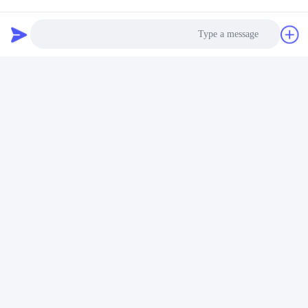
التنظيف والتطهير مناسب بشكل خاص لتوفير القوى العاملة.
● حماية تآكل غلفانيزد الساخن، تصميم هيكلي جيد، مقاومة
للزلازل والرياح، استخدام العزل عالية الجودة
المواد، العزل العازل أداء العزل الصوتي
●مواد البناء قابلة لإعادة التدوير وصديقة للبيئة.
Photo
Video Call
Audio Call