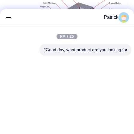
Patrick
7:25 PM
Good day, what product are you looking for?
السمة
● فترة البناء قصيرة، وفترة البناء هي حوالي 1/3 أقصر من بيت
الدجاج التقليدي.
تسريع فترة بناء بيت الدواجن، وتقليل ضغط احتلال رأس المال،
وتقليل خطر تغير السوق،
وتحسين فائدة الاستثمار في المزارع.
●بيت الدواجن من البنية الحديدية الخفيفة يمكن أن يقلل كثيرا من
تكلفة الأساس ويقلل من تكلفة الأساس المدني.
●الهيكل من الفولاذ الخفيف، والصمود في بيت الدواجن جيد بما
فيه الكفاية لجعل المنزل داخل أي زاوية ميتة، يمكن إخفاء هيكل
الفولاذ،