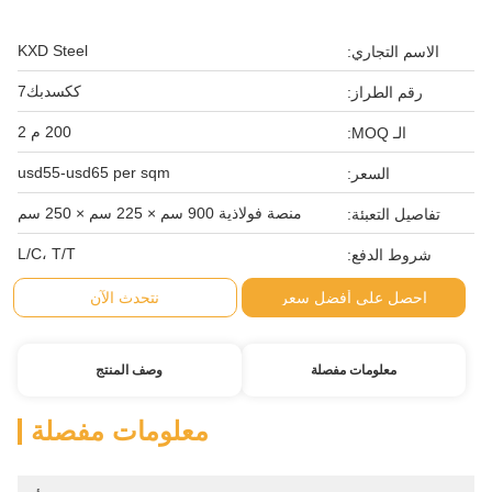
KXD Steel
الاسم التجاري:
ككسدبك7
رقم الطراز:
200 م 2
الـ MOQ:
usd55-usd65 per sqm
السعر:
منصة فولاذية 900 سم × 225 سم × 250 سم
تفاصيل التعبئة:
L/C، T/T
شروط الدفع:
احصل على أفضل سعر
نتحدث الآن
معلومات مفصلة
وصف المنتج
معلومات مفصلة