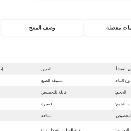
مات مفصلة
وصف المنتج
 المنشأ:
الصين
إص
نوع البناء:
مسبقة الصنع
الحجم:
قابلة للتخصيص
 التجمع:
قصيرة
لتخصيص:
متاحة
البورلين:
قناة الصلب الشكل C.Z