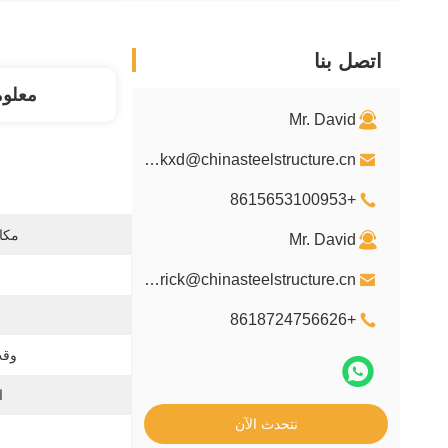
اتصل بنا
معلو
Mr. David
davidkxd@chinasteelstructure.cn
+8615653100953
مكان
Mr. David
kxdpatrick@chinasteelstructure.cn
+8618724756626
وقت
ا
نتحدث الآن