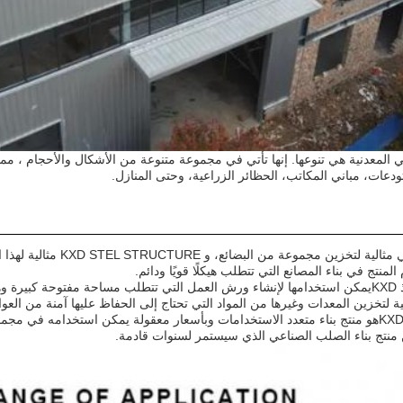
ي المعدنية هي تنوعها. إنها تأتي في مجموعة متنوعة من الأشكال والأحجام ، مم
عات، مباني المكاتب، الحظائر الزراعية، وحتى المنازل.
ن مجموعة من البضائع، و KXD STEL STRUCTURE مثالية لهذا التطبيق لأنها متينة وقابلة للتخصيص.
لمنتج في بناء المصانع التي تتطلب هيكلًا قويًا ودائم.
K
يمكن استخدامها لإنشاء ورش العمل التي تتطلب مساحة مفتوحة كبيرة وهيك
ية لتخزين المعدات وغيرها من المواد التي تحتاج إلى الحفاظ عليها آمنة من العو
هو منتج بناء متعدد الاستخدامات وبأسعار معقولة يمكن استخدامه في مجم
 منتج بناء الصلب الصناعي الذي سيستمر لسنوات قادمة.