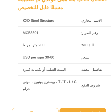
مسبقًا قابل للتخصيص
الاسم التجاري:
KXD Steel Structure
رقم الطراز:
MCB5501
الـ MOQ:
200 مترا مربعا
السعر:
30-80 USD per sqm
تفاصيل التعبئة:
البليت الصلب أو بكميات كبيرة
T / T ، L / C ، ويسترن يونيون ، موني
شروط الدفع:
جرام