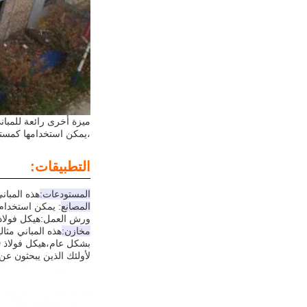
ميزة أخرى رائعة للمبان
،يمكن استخدامها كمستود
التطبيقات:
المستودعات:
هذه المباني مثالية لتخزي
المصانع
: يمكن استخدام ا
ورش العمل:
هيكل فولاذ XD
مخازن:
هذه المباني مثال
بشكل عام،
هيكل فولاذ KXD
لأولئك الذين يبحثون عن