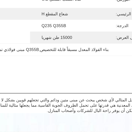
الرئيسي:
شعاع المقطع H
الدرجة:
Q235 Q355B
ى العرض:
15000 طن شهريا
بناء الفولاذ المعدل مسبقاً قابلة للتخصيص,Q355B مبنى فولاذي تم تصميمه مسبقًا
لحل المثالي لأي شخص يبحث عن مبنى متين ودائم.والتي تجعلهم قويين بشكل لا 
ي المعدنية هي قدرتها على تحمل الظروف الجوية القاسية.مما يجعلها مثالية لل
كن أن يوفر راحة البال للشركات وأصحاب المنازل.