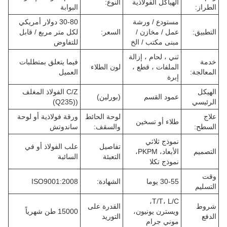
الهياكل الفولاذية
النوع:
الطراز:
البوابة
مستودع / ورشة
30-80 دولار أمريكي
التطبيق:
عمل / مخازن /
السعر:
لكل متر مربع / قابل
مبنى مكتب / الخ
للتفاوض
ثني ، لحام ، إزالة
خدمة
فيما يتعلق بمتطلبات
الملفات ، قطع ،
لون الطلاء
المعالجة:
العميل
إبرة
الهيكل
C/Z الفولاذ المغلف
عمود القسم
(بورلين)
الرئيسي
((Q235)
علاج
لوحة الحائط
ورقة فولاذية أو لوحة
طلاء أو تسخين
السطح:
والسقف:
ساندوتش
نموذج ثلاثي
تفاصيل
علب الفولاذ أو في
التصميم
الأبعاد، PKPM،
التعبئة
السائبة
نموذج تكلا
وقت
30-55 يوما
الشهادة:
ISO9001:2008
التسليم
T/T، L/C،
شروط
القدرة على
ويسترن يونيون،
15000 طن شهرياً
الدفع
التوريد
موني جرام