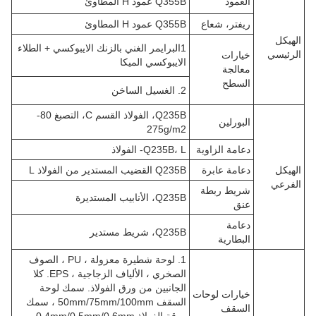
العمود
Q355B عمود H المطاوئ
ريفتر، شعاع
Q355B عمود H المطاوئ
الهيكل
1البرايمر الغني بالزنك الايبوكسي + الطلاء
الرئيسي
خيارات
الايبوكسي الميكا
معالجة
السطح
2. الغسيل الساخن
Q235B، الفولاذ القسم C، التصبغ 80-
البورلين
275g/m2
دعامة الزاوية
Q235B، L- الفولاذ
الهيكل
دعامة عابرة
Q235B القضيب المستدير من الفولاذ L
الفرعي
شريط ربطة
Q235B، الأنابيب المستديرة
عنق
دعامة
Q235B، شريط مستدير
البطارية
1. لوحة شطيرة معزولة ، PU ، الصوف
الصخري ، الألياف الزجاجية ، EPS. كلا
الجانبين من ورق الفولاذ. سمك لوحة
خيارات لوحات
السقف 50mm/75mm/100mm ، سمك
السقف
ورقة الفولاذ 0.4mm/0.5mm/0.6mm