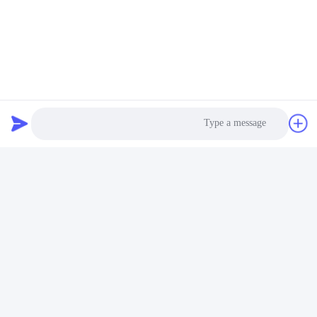
العلامات:
بناء المباني الفولاذية العالية,بناء هيكل الإطار الصلب,مبنى المس
بناء صناعي من الصلب ذو القوة العالية,مستودع بناء الصلب الص
Photo
Prefabricated Warehouse Building
Video Call
Audio Call
اتصال سريع