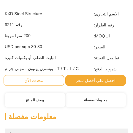
KXD Steel Structure
الاسم التجاري:
رقم 6211
رقم الطراز:
200 مترا مربعا
الـ MOQ:
30-80 USD per sqm
السعر:
البليت الصلب أو بكميات كبيرة
تفاصيل التعبئة:
T / T ، L / C ، ويسترن يونيون ، موني جرام
شروط الدفع:
احصل على أفضل سعر
نتحدث الآن
معلومات مفصلة
وصف المنتج
معلومات مفصلة