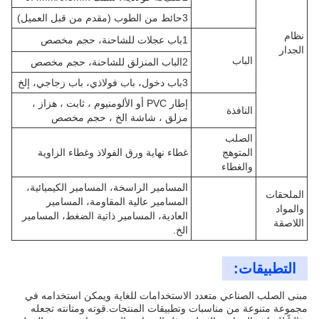
3حائط من الطوب (مقدم من قبل العميل)
نظام
1باب عجلات للشاحنة، حجم مخصص
الجدار
الباب
2الباب المنزلق للشاحنة، حجم مخصص
3باب دخول، باب فولاذي، باب زجاجي، إلخ
إطار PVC أو الألومنيوم ، ثابت ، هزاز ،
النافذة
مزلق ، شاشة الخ ، حجم مخصص
الصلب
المتوهج
غطاء نهاية ورق الفولاذ وغطاء الزاوية
والغطاء
المسامير الراسخة، المسامير الكيميائية،
الملحقات
المسامير عالية المقاومة، المسامير
والمواد
العادية، المسامير ذاتية الضغط، المسامير
اللاصقة
الخ.
التطبيقات:
مبنى الصلب الصناعي متعدد الاستخدامات للغاية ويمكن استخدامه في
مجموعة متنوعة من مناسبات وتطبيقات المنتجات.قوته ومتانته تجعله