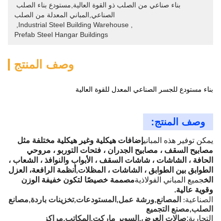
بناء صناعي من الصلب ذو القوة العالية,مستودع بناء الصلب 
الصناعي,المباني المعدلة من الصلب
, 
Industrial Steel Building Warehouse
, 
Prefab Steel Hangar Buildings
وصف المنتج
بناء مستودع للجسر الصناعي المعدل للقوة العالية
وصف المنتج:
يمكن توفير هذه المباني
إضافات هيكلية وغير هيكلية مختلفة مثل
مصابيح السقف ، مصابيح الجدران ، فتحات التوربو ، مروحي
الحافة ، الشاشات ، شاشات السقف ، الأبواب والنوافذ ، الشعاب ،
الطوابق بين الطوابق ، الشاشات ، المظلات,أنظمة الرافعة، العزل
الخ
جميع المباني الفولاذية
مصممة خصيصًا لتكون خفيفة الوزن
.
وقوية عالية
الصناعية:
المصانع
,
ورشة عمل
,
المستودعات
,
تخزينات باردة
,
مصانع
الصلب
,
مصنع التجميع
:
التجارية
صالات العرض
,
السوبر ماركت
,
المكاتب
,
مراكز