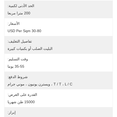
الحد الأدنى لكمية:
200 مترا مربعا
الأسعار:
30-80 USD Per Sqm
تفاصيل التغليف:
البليت الصلب أو بكميات كبيرة
وقت التسليم:
35-55 يوما
شروط الدفع:
T / T ، L / C ، ويسترن يونيون ، موني جرام
القدرة على العرض:
15000 طن شهريا
إبراز: