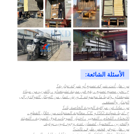
الأسئلة الشائعة:
س: هل أنت شركة تصنيع أو شركة تجارية؟
ج: نحن مصنع تصنيع ، يقع في مدينة تشينغداو ، بالقرب من ميناء
تشينغداو. ولدينا ما مجموعه 3 ورش عمل من الهيكل الفولاذي إلى
الجدار والسقف.
س: ماذا عن مراقبة الجودة الخاصة بك؟
ج: لدينا شهادة ISO و CE. معالجة المنتجات من خلال القطع ،
الانحناء ، اللحام ، التفجير ، اختبار الموجات فوق الصوتية ، التعبئة
والتخزين ، التحميل لضمان عدم وجود عيوب نوعية.
س: هل تتوفر فحص طرف ثالث؟