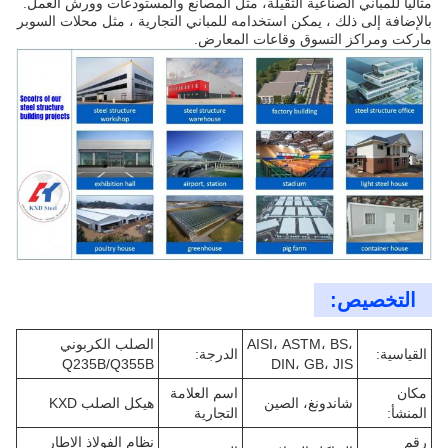
مثالياً للمباني الصناعية الثقيلة، مثل المصانع والمستودعات وورش العمل.
بالإضافة إلى ذلك ، يمكن استخدامه للمباني التجارية ، مثل محلات السوبر
ماركت ومراكز التسوق وقاعات المعارض.
التخصيص:
AISI، ASTM، BS،
الصلب الكربوني
القياسية:
الدرجة:
Q235B/Q355B
DIN، GB، JIS
مكان
اسم العلامة
شاندونغ، الصين
هيكل الصلب KXD
المنشأ:
التجارية
رقم
نظام الفولاذ الإطار