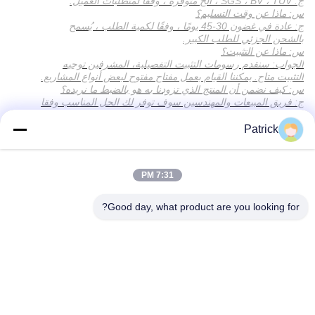
ج: SGS ، BV ، TUV ، الخ متوفرة ، وفقًا لمتطلبات العميل.
س: ماذا عن وقت التسليم؟
ج: عادة في غضون 30-45 يومًا ، وفقًا لكمية الطلب ، يُسمح
بالشحن الجزئي للطلب الكبير.
س: ماذا عن التثبيت؟
الجواب: سنقدم رسومات التثبيت التفصيلية، المشرفين توجيه
التثبيت متاح. يمكننا القيام بعمل مفتاح مفتوح لبعض أنواع المشاريع.
س: كيف نضمن أن المنتج الذي تزودنا به هو بالضبط ما نريده؟
ج: فريق المبيعات والمهندسين سوف توفر لك الحل المناسب وفقا
لمتطلباتك قبل وضع الطلب.الصور المتوفرة للمشاريع المكتملة،
والتي سوف تساعدك على فهم الحل الذي قدمناه بعمق.
Patrick
7:31 PM
Good day, what product are you looking for?