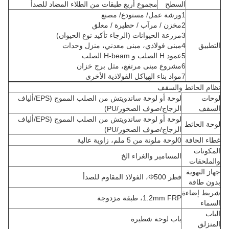
السطح
مجموع أربع طبقات من الطلاء المضاد للصدأ
1ورشة عمل/ مستودع/ مصنع
2مخزن / مرآب / حظيرة / معلق
3مزرعة الحيوانات (الرجاء تأكيد نوع الحيوان)
التطبيق
4مبنى فولاذي، مبنى معدني، منزل وحدات
5عمود H الصلب و H-beam الصلب
6مشروع مبنى مرتفع، مثل برج خزان
7مواد بناء الهياكل الفولاذية الأخرى
نظام الحائط والسقف
لوحات
لوحة أو لوحة ساندويتش من الصلب المموج (EPS/ألياف
السقف
الزجاج/صوف الصخور/PU)
لوحة أو لوحة ساندويتش من الصلب المموج (EPS/ألياف
لوحة الحائط
الزجاج/صوف الصخور/PU)
غطاء الحافة
0لوحة ملونة من 5 ملم، زاوية عالية
المكونات
المسامير والغراء الخ
والملحقات
جهاز التهوية
قطر Φ500، الفولاذ المقاوم للصدأ
بدون طاقة
شريط إضاءة
1.2mm FRP، طبقة مزدوجة
السماء
الباب
باب لوحة شطيرة
المنزلق