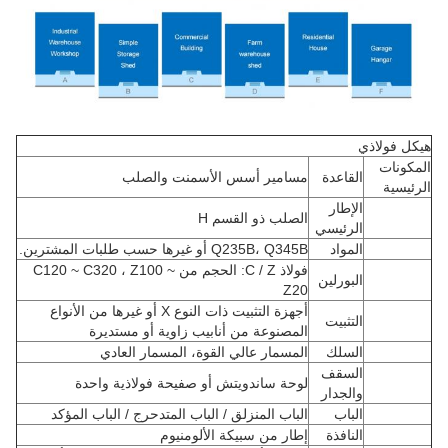
هيكل فولاذي
المكونات
القاعدة
مسامير أسس الأسمنت والصلب
الرئيسية
الإطار
الصلب ذو القسم H
الرئيسي
المواد
Q235B، Q345B أو غيرها حسب طلبات المشترين.
فولاذ C / Z: الحجم من C120 ~ C320 ، Z100 ~
البورلين
Z20
أجهزة التثبيت ذات النوع X أو غيرها من الأنواع
التثبيت
المصنوعة من أنابيب زاوية أو مستديرة
السلك
المسمار عالي القوة، المسمار العادي
السقف
لوحة ساندويتش أو صفيحة فولاذية واحدة
والجدار
الباب
الباب المنزلق / الباب المتدحرج / الباب المؤكد
النافذة
إطار من سبيكة الألومنيوم