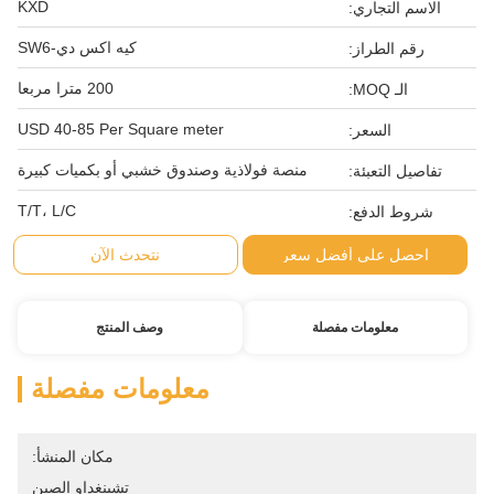
KXD
الاسم التجاري:
كيه اكس دي-SW6
رقم الطراز:
200 مترا مربعا
الـ MOQ:
USD 40-85 Per Square meter
السعر:
منصة فولاذية وصندوق خشبي أو بكميات كبيرة
تفاصيل التعبئة:
T/T، L/C
شروط الدفع:
احصل على أفضل سعر
نتحدث الآن
معلومات مفصلة
وصف المنتج
معلومات مفصلة
مكان المنشأ:
تشينغداو الصين