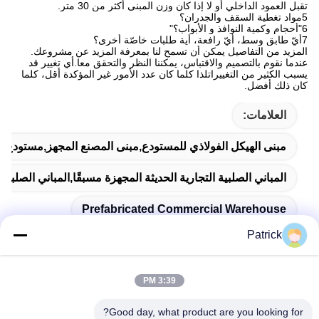
تقبل العمود الداخلي أو لا إذا كان وزن المبنى أكثر من 30 متر.
5مواد تغطية السقف والجدران؟
6"أحجام وكمية النوافذ و الأبواب؟"
7أيّ طابق وسط، أيّ رافعة، أية طلبات خاصّة أخرى؟
المزيد من التفاصيل يمكن أن تسمح لنا بمعرفة المزيد عن مشروعك.
عندما نقوم بالتصميم والاقتباس، يمكننا النظر والتحقق معا.أي تغيير قد
يسبب الكثير من التغييراتلذا كلما كان عدد الأمور غير المؤكدة أقل، كلما
كان ذلك أفضل.
العلامات:
مبنى الهيكل الفولاذي للمستودع,مبنى المصنع المجهز,مستودع
المباني الصلبية التجارية الحديثة المجهزة مسبقًا,المباني الصلبة 
Prefabricated Commercial Warehouse
Patrick
3:39 PM
اتصال سريع
Good day, what product are you looking for?