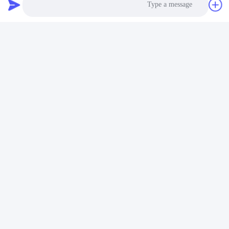
Photo
Video Call
Audio Call
العلامات:
بيت الدواجن الصلب,بيت الدواجن المجهز,مباني مزرعة مصنوعة 
هيكل فولاذ مصبوغ بيت الدواجن,الهيكل الصلب بيت الدواجن JIS,الهيكل الفولاذي بيت الدجاج ASTM
Prefab Farm Buildings