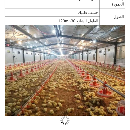
العمود)
حسب طلبك
الطول
الطول الشائع 30~120m