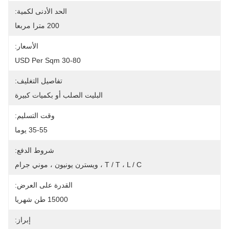
الحد الأدنى لكمية:
200 مترا مربعا
الأسعار:
30-80 USD Per Sqm
تفاصيل التغليف:
البليت الصلب أو بكميات كبيرة
وقت التسليم:
35-55 يوما
شروط الدفع:
T / T ، L / C ، ويسترن يونيون ، موني جرام
القدرة على العرض:
15000 طن شهريا
إبراز: