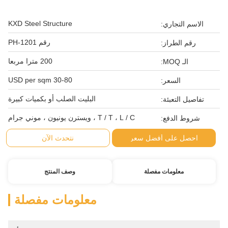
KXD Steel Structure
الاسم التجاري:
رقم PH-1201
رقم الطراز:
200 مترا مربعا
الـ MOQ:
30-80 USD per sqm
السعر:
البليت الصلب أو بكميات كبيرة
تفاصيل التعبئة:
T / T ، L / C ، ويسترن يونيون ، موني جرام
شروط الدفع:
احصل على أفضل سعر
نتحدث الآن
معلومات مفصلة
وصف المنتج
معلومات مفصلة