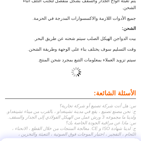
يتم تعبئة ألواح الجدار والسقف بشكل منفصل لتجنب التلف أثناء
الشحن.
جميع الأدوات اللازمة والاكسسوارات المدرجة في الحزمة.
الشحن:
بيت الدواجن الهيكل الصلب سيتم شحنه عن طريق البحر.
وقت التسليم سوف يختلف بناء على الوجهة وطريقة الشحن.
سيتم تزويد العملاء بمعلومات التتبع بمجرد شحن المنتج.
الأسئلة الشائعة:
س: هل أنت شركة تصنيع أو شركة تجارية؟
ج: نحن مصنع تصنيع ، يقع في مدينة تشينغداو ، بالقرب من ميناء تشينغداو.
ولدينا ما مجموعه 3 ورش عمل من الهيكل الفولاذي إلى الجدار والسقف.
س: ماذا عن مراقبة الجودة الخاصة بك؟
ج: لدينا شهادة ISO و CE. معالجة المنتجات من خلال القطع ، الانحناء ،
اللحام ، التفجير ، اختبار الموجات فوق الصوتية ، التعبئة والتخزين ،
التحميل لضمان عدم وجود عيوب نوعية.