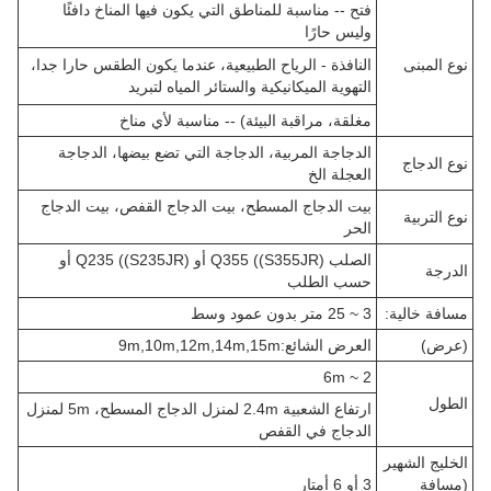
فتح -- مناسبة للمناطق التي يكون فيها المناخ دافئًا
وليس حارًا
نوع المبنى
النافذة - الرياح الطبيعية، عندما يكون الطقس حارا جدا،
التهوية الميكانيكية والستائر المياه لتبريد
مغلقة، مراقبة البيئة) -- مناسبة لأي مناخ
الدجاجة المربية، الدجاجة التي تضع بيضها، الدجاجة
نوع الدجاج
العجلة الخ
بيت الدجاج المسطح، بيت الدجاج القفص، بيت الدجاج
نوع التربية
الحر
الصلب Q355 ((S355JR) أو Q235 ((S235JR) أو
الدرجة
حسب الطلب
مسافة خالية:
3 ~ 25 متر بدون عمود وسط
(عرض)
العرض الشائع:9m,10m,12m,14m,15m
2 ~ 6m
الطول
ارتفاع الشعبية 2.4m لمنزل الدجاج المسطح، 5m لمنزل
الدجاج في القفص
الخليج الشهير
(مسافة
3 أو 6 أمتار