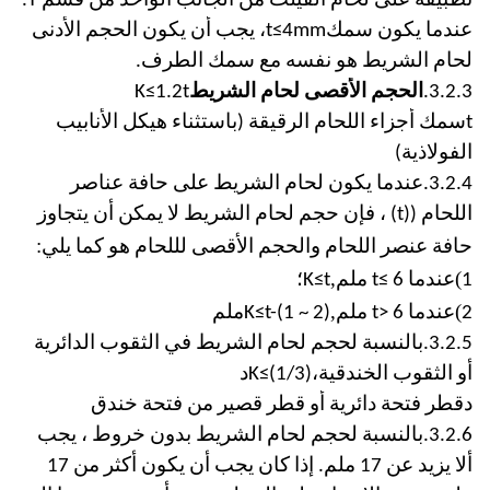
تطبيقه على لحام الفيلت من الجانب الواحد من قسم T.
عندما يكون سمك
t≤4mm
، يجب أن يكون الحجم الأدنى
لحام الشريط هو نفسه مع سمك الطرف.
3.2.3.
الحجم الأقصى لحام الشريط
K≤1.2t
t
سمك أجزاء اللحام الرقيقة (باستثناء هيكل الأنابيب
الفولاذية)
3.2.4.
عندما يكون لحام الشريط على حافة عناصر
اللحام ((t) ، فإن حجم لحام الشريط لا يمكن أن يتجاوز
:
حافة عنصر اللحام والحجم الأقصى لللحام هو كما يلي
)
,
؛
1
عندما t
≤ 6 ملم
K≤t
,
)
2
عندما t
> 6 ملم
)
1 ~ 2
(
K≤t-
ملم
3.2.5.
بالنسبة لحجم لحام الشريط في الثقوب الدائرية
أو الثقوب الخندقية،
)
1/3
(
K≤
د
د
قطر فتحة دائرية أو قطر قصير من فتحة خندق
3.2.6.
بالنسبة لحجم لحام الشريط بدون خروط ، يجب
ألا يزيد عن 17 ملم. إذا كان يجب أن يكون أكثر من 17