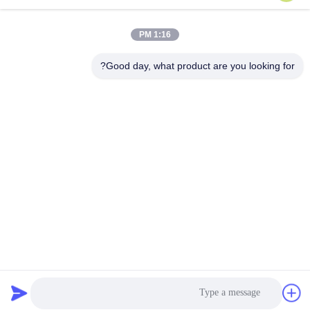
1:16 PM
اتصال سريع
Good day, what product are you looking for?
العنوان
رقم 15 شارع تشانغجيانغ، بينغدو، تشينغداو، شاندونغ
الهاتف
86-156-5310-0953
البريد الإلكتروني
davidkxd@chinasteelstructure.cn
سياسة الخصوصية
|
خريطة الموقع
| الصين جودة جيدة بناء الهياكل
الفولاذية المورد. حقوق الطبع والنشر © 2025 Qingdao KXD Steel
Structure Co., Ltd جميع الحقوق محفوظة