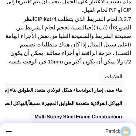
ملم بسبب الاعتبار على الحمل ،يجب أن يتم تغييرها إلى
CJP أو PJP لحام الفيل.
:
3.2.7.
لحام الشريط الذي يتطلب CJP
K≥t/4
انظر
الصور
3
(
أ
) ((
ب
) ((
ج
بالنسبة لحجم لحام الشريط بين
صفيحة الشريط والصفيحة العليا من بعض الأجزاء الهامة
((على سبيل المثال إذا كان هناك متطلبات تصميم
التعب) ، حزمة الرافعة أو أجزاء مماثلة ،يمكن أن يكون
t/2 ولا يمكن أن يكون أكثر من 10mm في الوقت نفسه.
العلامات:
بناء مبنى إطار البوابة,بناء هيكل فولاذي متعدد الطوابق,بناء إطا
الهياكل الفولاذية متعددة الطوابق المجهزة مسبقاً,الهياكل الصلب
Multi Storey Steel Frame Construction
Patrick