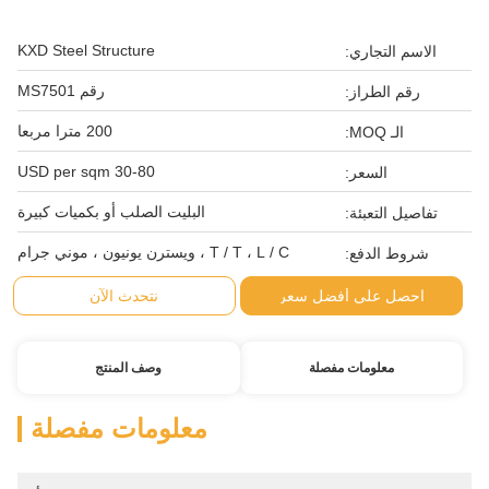
KXD Steel Structure
الاسم التجاري:
رقم MS7501
رقم الطراز:
200 مترا مربعا
الـ MOQ:
30-80 USD per sqm
السعر:
البليت الصلب أو بكميات كبيرة
تفاصيل التعبئة:
T / T ، L / C ، ويسترن يونيون ، موني جرام
شروط الدفع:
احصل على أفضل سعر
نتحدث الآن
معلومات مفصلة
وصف المنتج
معلومات مفصلة