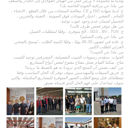
ولدينا ما مجموعه 3 ورش عمل من الهيكل الفولاذي إلى الجدار والسقف.
س: ماذا عن مراقبة الجودة الخاصة بك؟
ج: لدينا شهادة ISO و CE. معالجة المنتجات من خلال القطع ، الانحناء ،
اللحام ، التفجير ، اختبار الموجات فوق الصوتية ، التعبئة والتخزين ،
التحميل لضمان عدم وجود عيوب نوعية.
س: هل تتوفر فحص طرف ثالث؟
ج: SGS ، BV ، TUV ، الخ متوفرة ، وفقًا لمتطلبات العميل.
س: ماذا عن وقت التسليم؟
ج: عادة في غضون 30-45 يومًا ، وفقًا لكمية الطلب ، يُسمح بالشحن
الجزئي للطلب الكبير.
س: ماذا عن التثبيت؟
الجواب: سنقدم رسومات التثبيت التفصيلية، المشرفين توجيه التثبيت
متاح. يمكننا القيام بعمل مفتاح مفتوح لبعض أنواع المشاريع.
س: كيف نضمن أن المنتج الذي تزودنا به هو بالضبط ما نريده؟
ج: فريق المبيعات والمهندسين سوف توفر لك الحل المناسب وفقا
لمتطلباتك قبل وضع الطلب.الصور المتوفرة للمشاريع المكتملة، والتي
سوف تساعدك على فهم الحل الذي قدمناه بعمق.