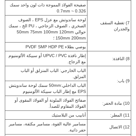
صفيحة الفولاذ المموجة ذات لون واحد سمك
0.326 ~ 0.7mm
لوحة ساندوتش مع عزل EPS ، الصوف
7) تغطية السقف
الصخري ، الصوف الزجاجي ، PU الخ ، سمك
والجدران
حوالي 50mm 75mm 100mm 120mm
150mm 200mm ؛
يوصي بطلاء PVDF SMP HDP PE
إطار نافذة UPVC / PVC أو سبيكة الألومنيوم
8) النافذة:
مع الزجاج.
الباب الخارجي: الباب المنزلق أو الباب
المزلق.
9) باب:
الباب الداخلي:50mm سمك لوحة ساندويتش
EPS مع إطار الباب سبيكة الألومنيوم
صفائح الفولاذ الملونة أو الفولاذ المقوى أو
10) مادة الحفر:
الفولاذ المقاوم للصدأ.
11) المطر:
أنابيب من البلاستيك
مسامير عالية القوة، مسامير مكثفة، مسامير
12) الاتصال
حفر ذاتية.