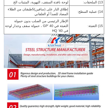
13) الملحقات:
لوحة نافذة السقف، التهوية، المثبتات الخ
إطلاق النار على (سافين)5طبقتان من الطلاء
14) عملية السطح:
المضاد للصدأ أو الغلفاني
الإطار الرئيسي من الصلب بدون حمولة
15) التعبئة:
التعبئة في 40 'GP ، حمولة سقف وجدار لوحة
في 40' HQ