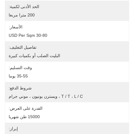
الحد الأدنى لكمية:
200 مترا مربعا
الأسعار:
30-80 USD Per Sqm
تفاصيل التغليف:
البليت الصلب أو بكميات كبيرة
وقت التسليم:
35-55 يوما
شروط الدفع:
T / T ، L / C ، ويسترن يونيون ، موني جرام
القدرة على العرض:
15000 طن شهريا
إبراز: