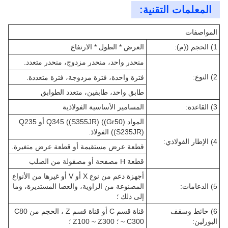
المعلمات التقنية:
المواصفات
1) الحجم ((م):
العرض * الطول * الارتفاع
منحدر واحد، منحدر مزدوج، منحدر متعدد.
2) النوع:
فترة واحدة، فترة مزدوجة، فترة متعددة.
طابق واحد، طابقين، متعدد الطوابق
3) القاعدة:
المسامير الأساسية الفولاذية
المواد Q345 ((S355JR) ((Gr50) أو Q235
((S235JR) الفولاذ.
4) الإطار الفولاذي:
قطعة عرض مستقيمة أو قطعة عرض متغيرة.
قطعة H مصفحة أو مصقولة من الصلب
أجهزة دعم من نوع X أو V أو غيرها من الأنواع
5) الدعامات:
المصنوعة من الزاوية، والعصا المستديرة، وما
إلى ذلك ؛
6) حائط وسقف
قناة قسم C أو قناة قسم Z ، الحجم من C80
البورلين:
~ C300 ؛ Z100 ~ Z300 ؛