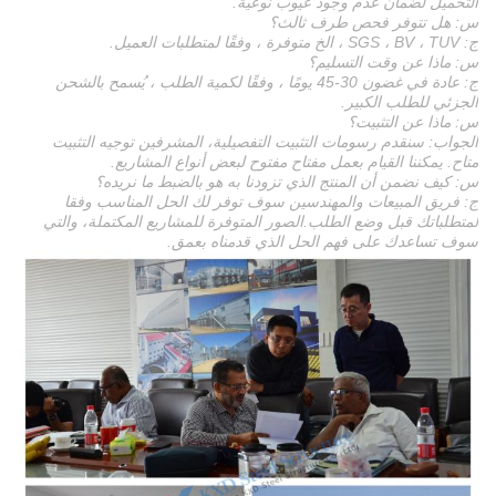
التحميل لضمان عدم وجود عيوب نوعية.
س: هل تتوفر فحص طرف ثالث؟
ج: SGS ، BV ، TUV ، الخ متوفرة ، وفقًا لمتطلبات العميل.
س: ماذا عن وقت التسليم؟
ج: عادة في غضون 30-45 يومًا ، وفقًا لكمية الطلب ، يُسمح بالشحن
الجزئي للطلب الكبير.
س: ماذا عن التثبيت؟
الجواب: سنقدم رسومات التثبيت التفصيلية، المشرفين توجيه التثبيت
متاح. يمكننا القيام بعمل مفتاح مفتوح لبعض أنواع المشاريع.
س: كيف نضمن أن المنتج الذي تزودنا به هو بالضبط ما نريده؟
ج: فريق المبيعات والمهندسين سوف توفر لك الحل المناسب وفقا
لمتطلباتك قبل وضع الطلب.الصور المتوفرة للمشاريع المكتملة، والتي
سوف تساعدك على فهم الحل الذي قدمناه بعمق.