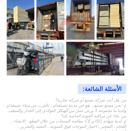
الأسئلة الشائعة:
س: هل أنت شركة تصنيع أو شركة تجارية؟
ج: نحن مصنع تصنيع ، يقع في مدينة تشينغداو ، بالقرب من ميناء تشينغداو.
ولدينا ما مجموعه 3 ورش عمل من الهيكل الفولاذي إلى الجدار والسقف.
س: ماذا عن مراقبة الجودة الخاصة بك؟
ج: لدينا شهادة ISO و CE. معالجة المنتجات من خلال القطع ، الانحناء ،
اللحام ، التفجير ، اختبار الموجات فوق الصوتية ، التعبئة والتخزين ،