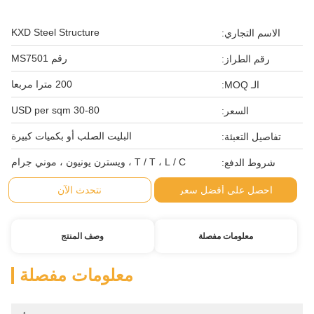
KXD Steel Structure
الاسم التجاري:
رقم MS7501
رقم الطراز:
200 مترا مربعا
الـ MOQ:
30-80 USD per sqm
السعر:
البليت الصلب أو بكميات كبيرة
تفاصيل التعبئة:
T / T ، L / C ، ويسترن يونيون ، موني جرام
شروط الدفع:
احصل على أفضل سعر
نتحدث الآن
معلومات مفصلة
وصف المنتج
معلومات مفصلة