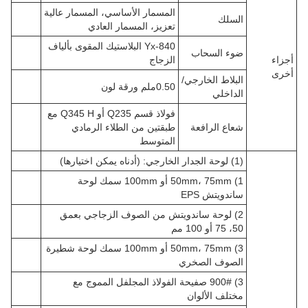
المسمار الأساسي، المسمار عالية
السلك
تعزيز، المسمار العادي
Yx-840 البلاستيك المقوى بألياف
ضوء السحاب
أجزاء
الزجاج
أخرى
البلاط الخارجي/
0.50ملم ورقة لون
الداخلي
فولاذ قسم Q235 أو Q345 H مع
شعاع الرافعة
طبقتين من الطلاء الرمادي
المتوسط
(1) لوحة الجدار الخارجي: (أدناه يمكن اختيارها)
1) 50mm، 75mm أو 100mm سمك لوحة
ساندويتش EPS
2) لوحة ساندويتش من الصوف الزجاجي بعمق
50، 75 أو 100 مم
3) 50mm، 75mm أو 100mm سمك لوحة شطيرة
الصوف الصخري
3) 900# صفيحة الفولاذ المجلفل المموج مع
مختلف الألوان