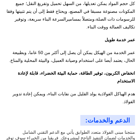
كل حجم المواد يمكن تعديلها، من السهل تحميل وتفريغ النقل؛ جميع
المكونات مصنوعة مسبقا في المصنع، ويحتاج فقط إلى أن يتم تثبيتها وفقا
للرسومات ذات الصلة،ومتصلاً بمساميرالسرعة البناء سريعة، وتوفير
تكاليف العمالة ووقت البناء.
عمر خدمة طويل
عمر الخدمة من الهيكل يمكن أن يصل إلى أكثر من 50 عاما، وبطبيعة
الحال، يعتمد أيضا على استخدام وصيانة العميل، والبيئة المحلية والمناخ.
انخفاض الكربون، توفير الطاقة، حماية البيئة الخضراء، قابلة لإعادة
الاستخدام
هدم الهياكل الفولاذية يولد القليل من نفايات البناء، ويمكن إعادة تدوير
الفولاذ.
الدعم والخدمات:
منتجنا مبنى الفولاذ متعدد الطوابق يأتي مع الدعم التقني الشامل
والخدمات لضمان التنفيذ الناجح لمشروعك. فريقنا من الخبراء سوف توفر