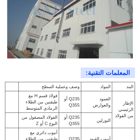
المعلمات التقنية:
البند
المواد
وصف وعملية السطح
فولاذ قسم H مع
العمود
Q235 أو
طبقتين من الطلاء
الإطار
والعوارض
Q355
الرمادي المتوسط
الرئيسي
من الفولاذ
Q235 أو
الفولاذ المصقول من
البورلين
Q355
النوع C أو Z
أنبوب دائري مع
أنبوب القيود
Q235
طبقتين من الطلاء