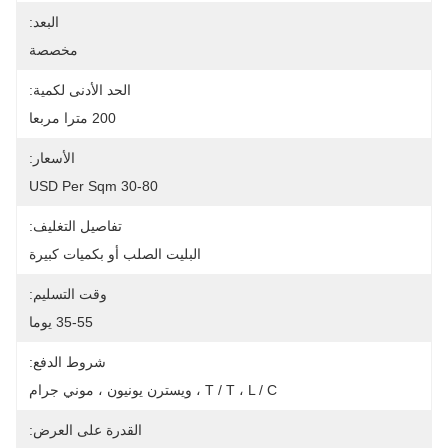
البعد:
مخصصة
الحد الأدنى لكمية:
200 مترا مربعا
الأسعار:
30-80 USD Per Sqm
تفاصيل التغليف:
البليت الصلب أو بكميات كبيرة
وقت التسليم:
35-55 يوما
شروط الدفع:
T / T ، L / C ، ويسترن يونيون ، موني جرام
القدرة على العرض: